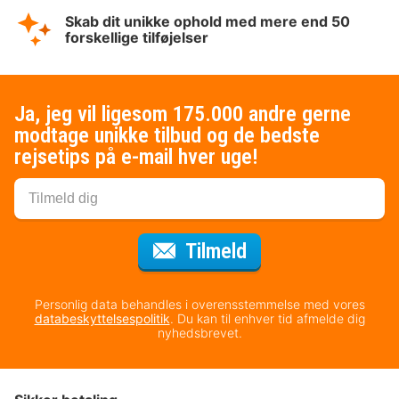
Skab dit unikke ophold med mere end 50
forskellige tilføjelser
Ja, jeg vil ligesom 175.000 andre gerne
modtage unikke tilbud og de bedste
rejsetips på e-mail hver uge!
til nyhedsbrevet
Tilmeld
Personlig data behandles i overensstemmelse med vores
databeskyttelsespolitik
. Du kan til enhver tid afmelde dig
nyhedsbrevet.