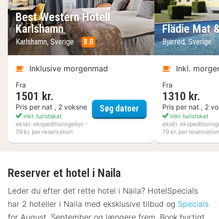
Best Western Hotell
Karlshamn
Flädie Mat 
Karlshamn, Sverige
8.0
Bjärred, Sverige
Inklusive morgenmad
Inkl. morg
Fra
Fra
1501 kr.
1310 kr.
Best Western Hotell K
Pris per nat , 2 voksne
Pris per nat , 2 v
Søg datoer
inkl. turistskat
inkl. turistskat
ekskl. ekspeditionsgebyr -
ekskl. ekspeditionsg
79 kr. per reservation
79 kr. per reservatio
Reserver et hotel i Naila
Leder du efter det rette hotel i Naila? HotelSpecials
har 2 hoteller i Naila med eksklusive tilbud og
Specials
for August, September og længere frem. Book hurtigt