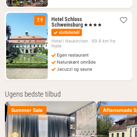
Hotel Schloss
7.9
1
Schweinsburg
, 4 Stjerner
nat
slottshotell
fra
439
Hotel i
Neukirchen
·
69.8 km fra
Naila
kr.
Egen restaurant
Naturskønt område
Jacuzzi og sauna
Ugens bedste tilbud
Summer Sale
Aftensmads Sp