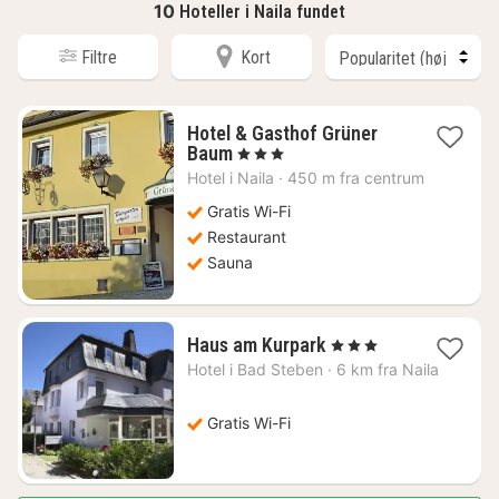
10
Hoteller i Naila fundet
Filtre
Kort
Hotel & Gasthof Grüner
1
Baum
, 3 Stjerner
nat
Hotel i
Naila
·
450 m fra centrum
fra
734
Gratis Wi-Fi
kr.
Restaurant
Sauna
1
Haus am Kurpark
, 3 Stjerner
nat
Hotel i
Bad Steben
·
6 km fra Naila
fra
869
kr.
Gratis Wi-Fi