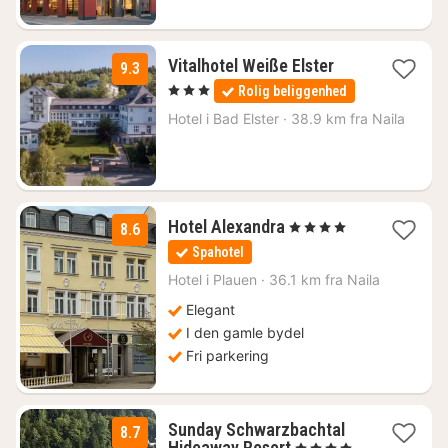
1
Vitalhotel Weiße Elster
9.3
nat
, 3 Stjerner
Rolig beliggenhed
fra
1032
Hotel i
Bad Elster
·
38.9 km fra Naila
kr.
1
Hotel Alexandra
, 4 Stjerner
8.6
nat
Spahotel
fra
830
Hotel i
Plauen
·
36.1 km fra Naila
kr.
Elegant
I den gamle bydel
Fri parkering
Sunday Schwarzbachtal
8.7
1
Hideaway Resort
, 4 Stjerner