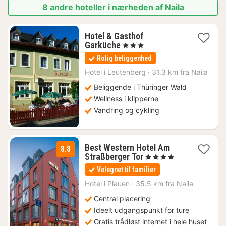
8 andre hoteller i nærheden af Naila
Hotel & Gasthof
1
Garküche
, 3 Stjerner
nat
Rolig beliggenhed
fra
748
Hotel i
Leutenberg
·
31.3 km fra Naila
kr.
Beliggende i Thüringer Wald
Wellness i klipperne
Vandring og cykling
Best Western Hotel Am
8.8
1
Straßberger Tor
, 4 Stjerner
nat
Velegnet til familier
fra
778
Hotel i
Plauen
·
35.5 km fra Naila
kr.
Central placering
Ideelt udgangspunkt for ture
Gratis trådløst internet i hele huset