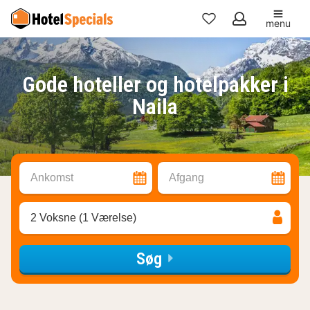
menu
Mine
favoritter
Gode hoteller og hotelpakker i
Naila
Ankomst
Afgang
2 Voksne (1 Værelse)
Søg