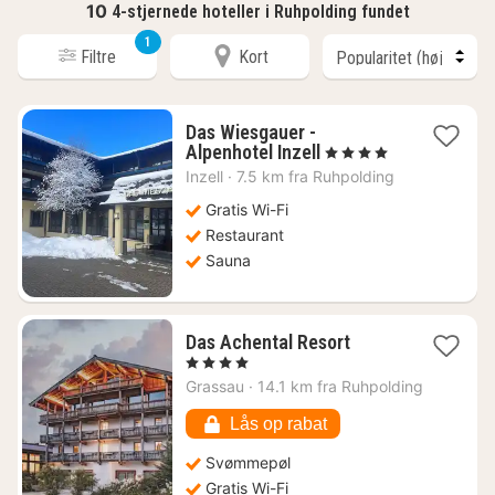
10
4-stjernede hoteller i Ruhpolding fundet
1
Filtre
Kort
Das Wiesgauer -
1
Alpenhotel Inzell
, 4 Stjerner
nat
Inzell
·
7.5 km fra Ruhpolding
fra
953
Gratis Wi-Fi
kr.
Restaurant
Sauna
1
Das Achental Resort
nat
, 4 Stjerner
fra
Grassau
·
14.1 km fra Ruhpolding
2648
kr.
Lås op rabat
Svømmepøl
Gratis Wi-Fi