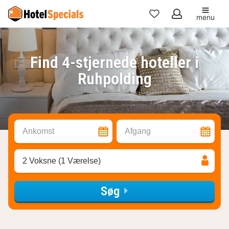
menu
Mine
favoritter
Find 4-stjernede hoteller i
Ruhpolding
Ankomst
Afgang
2 Voksne (1 Værelse)
Søg