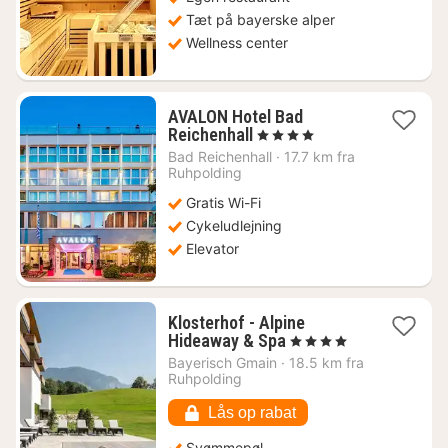
Tæt på bayerske alper
Wellness center
AVALON Hotel Bad
1
Reichenhall
, 4 Stjerner
nat
Bad Reichenhall
·
17.7 km fra
fra
Ruhpolding
828
Gratis Wi-Fi
kr.
Cykeludlejning
Elevator
Klosterhof - Alpine
1
Hideaway & Spa
, 4 Stjerner
nat
Bayerisch Gmain
·
18.5 km fra
fra
Ruhpolding
2394
kr.
Lås op rabat
Svømmepøl