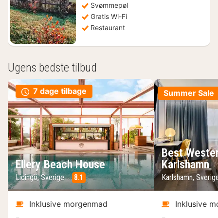
Svømmepøl
Gratis Wi-Fi
Restaurant
Ugens bedste tilbud
7 dage tilbage
Summer Sale
Best Wester
Ellery Beach House
Karlshamn
Lidingö, Sverige
8.1
Karlshamn, Sveri
Inklusive morgenmad
Inklusive 