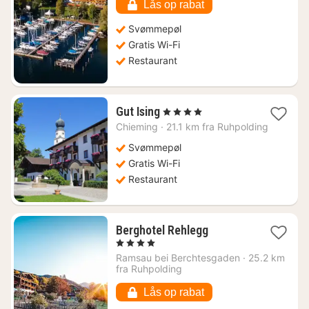
Lås op rabat
Svømmepøl
Gratis Wi-Fi
Restaurant
1
Gut Ising
, 4 Stjerner
nat
Chieming
·
21.1 km fra Ruhpolding
fra
2121
Svømmepøl
kr.
Gratis Wi-Fi
Restaurant
1
Berghotel Rehlegg
nat
, 4 Stjerner
fra
Ramsau bei Berchtesgaden
·
25.2 km
2956
fra Ruhpolding
kr.
Lås op rabat