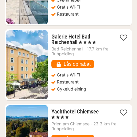
Gratis Wi-Fi
Restaurant
Galerie Hotel Bad
1
Reichenhall
, 4 Stjerner
nat
Bad Reichenhall
·
17.7 km fra
fra
Ruhpolding
740
kr.
Lås op rabat
Gratis Wi-Fi
Restaurant
Cykeludlejning
1
Yachthotel Chiemsee
nat
, 4 Stjerner
fra
Prien am Chiemsee
·
23.3 km fra
1883
Ruhpolding
kr.