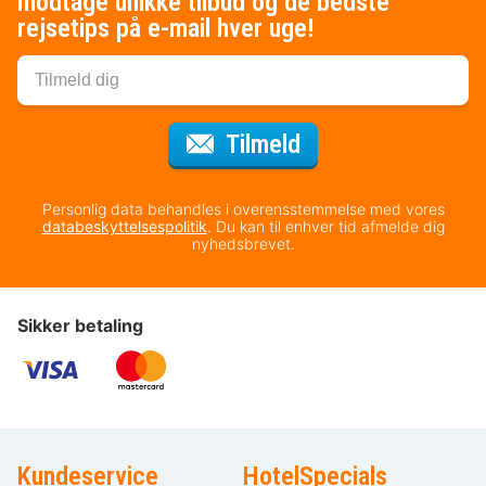
modtage unikke tilbud og de bedste
rejsetips på e-mail hver uge!
til nyhedsbrevet
Tilmeld
Personlig data behandles i overensstemmelse med vores
databeskyttelsespolitik
. Du kan til enhver tid afmelde dig
nyhedsbrevet.
Sikker betaling
Kundeservice
HotelSpecials