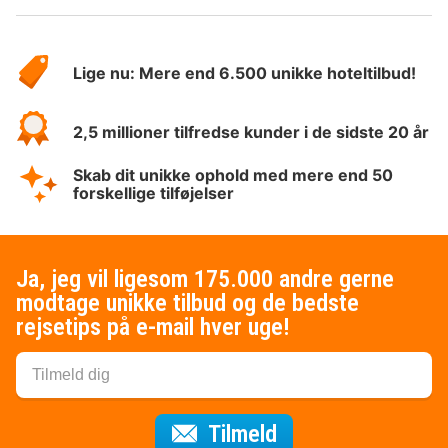
Om
HotelSpecials
Lige nu: Mere end 6.500 unikke hoteltilbud!
2,5 millioner tilfredse kunder i de sidste 20 år
Skab dit unikke ophold med mere end 50
forskellige tilføjelser
Ja, jeg vil ligesom 175.000 andre gerne
modtage unikke tilbud og de bedste
rejsetips på e-mail hver uge!
til nyhedsbrevet
Tilmeld