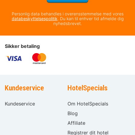
Personlig data behandles i overensstemmelse med vores
databeskyttelsespolitik
. Du kan til enhver tid afmelde dig
nyhedsbrevet.
Sikker betaling
Kundeservice
HotelSpecials
Kundeservice
Om HotelSpecials
Blog
Affiliate
Registrer dit hotel