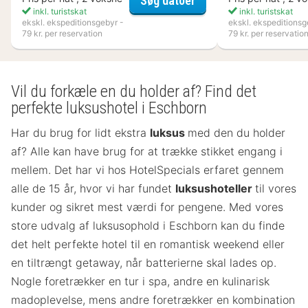
Søg datoer
inkl. turistskat
inkl. turistskat
ekskl. ekspeditionsgebyr -
ekskl. ekspeditionsg
79 kr. per reservation
79 kr. per reservatio
Vil du forkæle en du holder af? Find det
perfekte luksushotel i Eschborn
Har du brug for lidt ekstra
luksus
med den du holder
af? Alle kan have brug for at trække stikket engang i
mellem. Det har vi hos HotelSpecials erfaret gennem
alle de 15 år, hvor vi har fundet
luksushoteller
til vores
kunder og sikret mest værdi for pengene. Med vores
store udvalg af luksusophold i Eschborn kan du finde
det helt perfekte hotel til en romantisk weekend eller
en tiltrængt getaway, når batterierne skal lades op.
Nogle foretrækker en tur i spa, andre en kulinarisk
madoplevelse, mens andre foretrækker en kombination