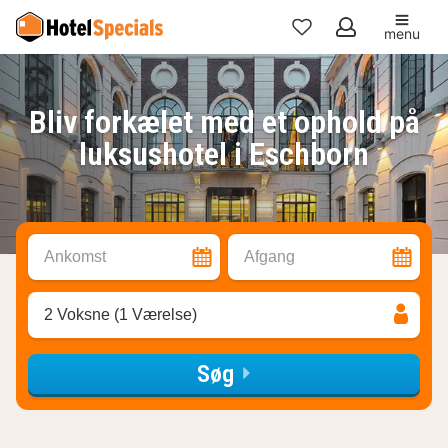
menu
Mine
favoritter
Bliv forkælet med et ophold på
luksushotel i Eschborn
Ankomst
Afgang
2 Voksne (1 Værelse)
Søg