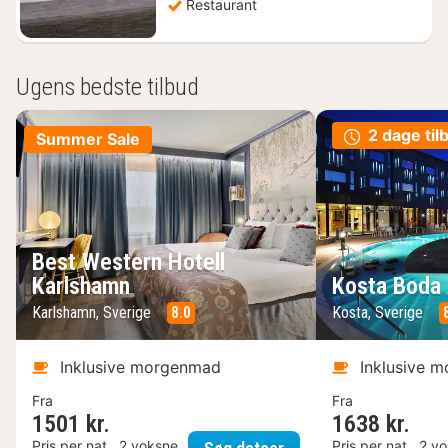
Restaurant
Ugens bedste tilbud
2 dage til
Summer Sale
Best Western Hotell
Karlshamn
Kosta Boda 
Karlshamn, Sverige
8.0
Kosta, Sverige
Inklusive morgenmad
Inklusive 
Fra
Fra
1501 kr.
1638 kr.
Best Western Hotell K
Pris per nat , 2 voksne
Pris per nat , 2 v