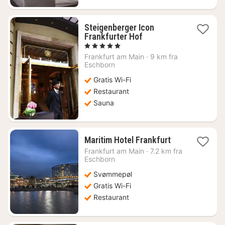
Steigenberger Icon
1
Frankfurter Hof
nat
, 5 Stjerner
fra
Frankfurt am Main
·
9 km fra
1426
Eschborn
kr.
Gratis Wi-Fi
Restaurant
Sauna
1
Maritim Hotel Frankfurt
nat
Frankfurt am Main
·
7.2 km fra
fra
Eschborn
548
Svømmepøl
kr.
Gratis Wi-Fi
Restaurant