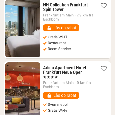
NH Collection Frankfurt
1
Spin Tower
nat
Frankfurt am Main
·
7.9 km fra
fra
Eschborn
746
kr.
Lås op rabat
Gratis Wi-Fi
Restaurant
Room Service
Adina Apartment Hotel
1
Frankfurt Neue Oper
nat
, 4 Stjerner
fra
Frankfurt am Main
·
9 km fra
834
Eschborn
kr.
Lås op rabat
Svømmepøl
Gratis Wi-Fi