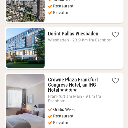
kr.
Restaurant
Elevator
1
Dorint Pallas Wiesbaden
nat
Wiesbaden
·
23.9 km fra Eschborn
fra
741
kr.
Crowne Plaza Frankfurt
Congress Hotel, an IHG
1
Hotel
, 4 Stjerner
nat
Frankfurt am Main
·
9 km fra
fra
Eschborn
437
Gratis Wi-Fi
kr.
Restaurant
Elevator