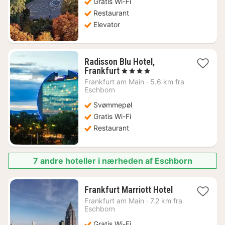
Gratis Wi-Fi
Restaurant
Elevator
Radisson Blu Hotel,
1
Frankfurt
, 4 Stjerner
nat
Frankfurt am Main
·
5.6 km fra
fra
Eschborn
712
Svømmepøl
kr.
Gratis Wi-Fi
Restaurant
7 andre hoteller i nærheden af Eschborn
1
Frankfurt Marriott Hotel
nat
Frankfurt am Main
·
7.2 km fra
fra
Eschborn
797
Gratis Wi-Fi