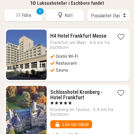
10
Luksushoteller i Eschborn fundet
1
Filtre
Kort
1
H4 Hotel Frankfurt Messe
nat
Frankfurt am Main
·
4.6 km fra
fra
Eschborn
388
Gratis Wi-Fi
kr.
Restaurant
Sauna
Schlosshotel Kronberg -
1
Hotel Frankfurt
nat
, 5 Stjerner
fra
Kronberg im Taunus
·
5.8 km fra
1610
Eschborn
kr.
Lås op rabat