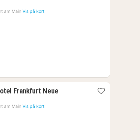
nat
fra
rt am Main
Vis på kort
1426
kr.
otel Frankfurt Neue
rt am Main
Vis på kort