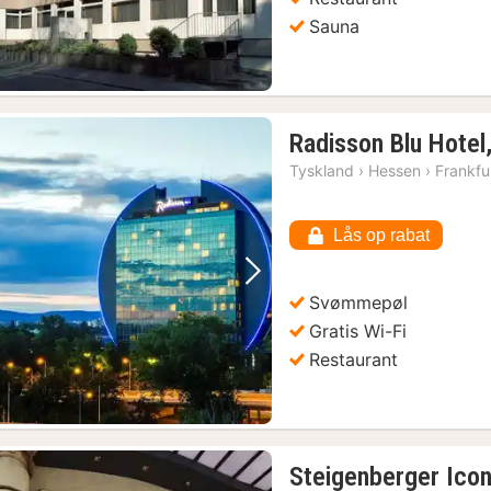
Sauna
Radisson Blu Hotel,
Tyskland
›
Hessen
›
Frankfu
Lås op rabat
Forrige billede
Næste billede
Svømmepøl
Gratis Wi-Fi
Restaurant
Steigenberger Icon