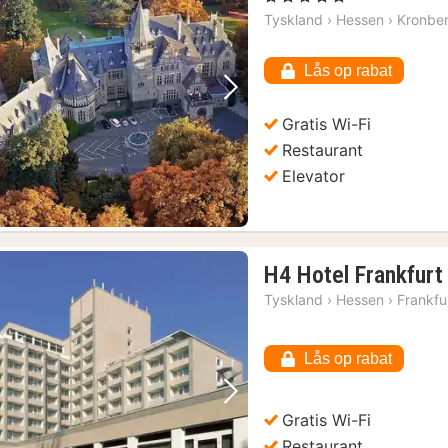
Tyskland
›
Hessen
›
Kronbe
Lås op rabat
Forrige billede
Næste billede
Gratis Wi-Fi
Restaurant
Elevator
H4 Hotel Frankfur
Tyskland
›
Hessen
›
Frankfu
Lås op rabat
Forrige billede
Næste billede
Gratis Wi-Fi
Restaurant