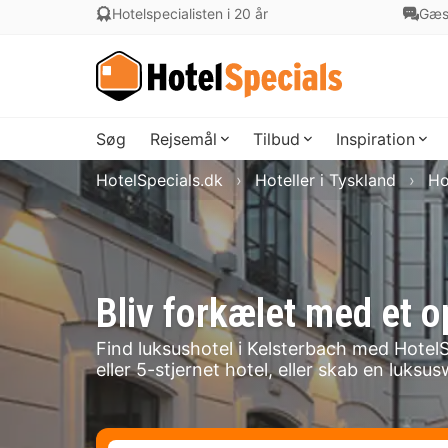
Hotelspecialisten i 20 år
Gæs
Søg
Rejsemål
Tilbud
Inspiration
HotelSpecials.dk
Hoteller i Tyskland
Ho
Bliv forkælet med et o
Find luksushotel i Kelsterbach med HotelS
eller 5-stjernet hotel, eller skab en luk