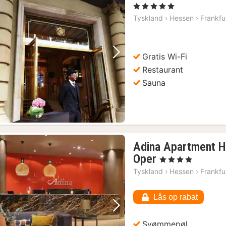
, 5 Stjerner
Tyskland
›
Hessen
›
Frankfu
Gratis Wi-Fi
Forrige billede
Næste billede
Restaurant
Sauna
Adina Apartment H
1
Oper
, 4 Stjerner
nat
Tyskland
›
Hessen
›
Frankfu
fra
833
Lås op rabat
kr.
Forrige billede
Næste billede
Svømmepøl