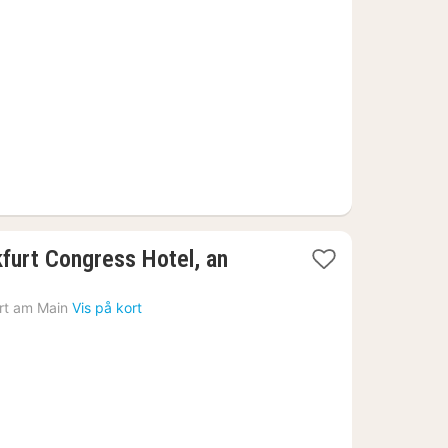
fra
741
kr.
furt Congress Hotel, an
rt am Main
Vis på kort