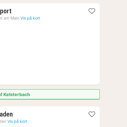
1
rport
nat
rt am Main
Vis på kort
fra
968
kr.
af Kelsterbach
1
baden
nat
den
Vis på kort