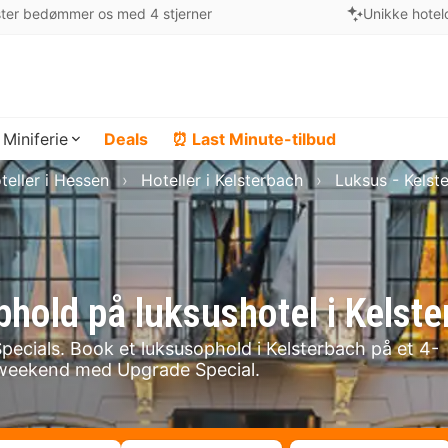
ter bedømmer os med 4 stjerner
Unikke hotel
Miniferie
Deals
⏰ Last Minute-tilbud
teller i Hessen
Hoteller i Kelsterbach
Luksus - Kelst
phold på luksushotel i Kelst
pecials. Book et luksusophold i Kelsterbach på et 4-
susweekend med Upgrade Special.