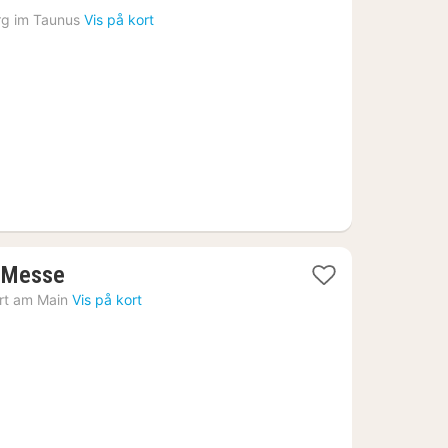
fra
rg im Taunus
Vis på kort
1697
kr.
1
t Messe
nat
rt am Main
Vis på kort
fra
386
kr.