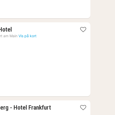
1
Hotel
nat
rt am Main
Vis på kort
fra
806
kr.
1
erg - Hotel Frankfurt
nat