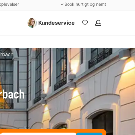
oplevelser
Book hurtigt og nemt
Kundeservice
Mine
favoritter
erbach
erbach