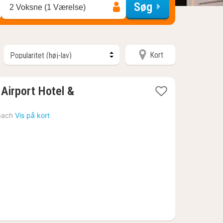
Søg
2 Voksne (1 Værelse)
Kort
 Airport Hotel &
1
nat
bach
Vis på kort
fra
979
kr.