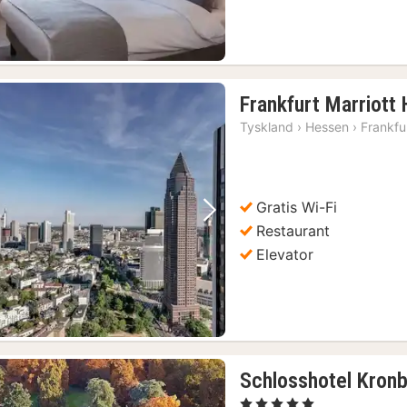
Frankfurt Marriott 
Tyskland
›
Hessen
›
Frankfu
Gratis Wi-Fi
Forrige billede
Næste billede
Restaurant
Elevator
Schlosshotel Kronb
, 5 Stjerner