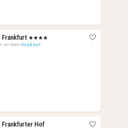
1
 Frankfurt
, 4 Stjerner
nat
rt am Main
Vis på kort
fra
712
kr.
1
 Frankfurter Hof