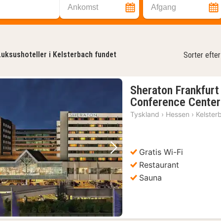
Ankomst
Afgang
Luksushoteller i Kelsterbach fundet
Sorter efter
Sheraton Frankfurt
Conference Center
Tyskland
›
Hessen
›
Kelster
Gratis Wi-Fi
Forrige billede
Næste billede
Restaurant
Sauna