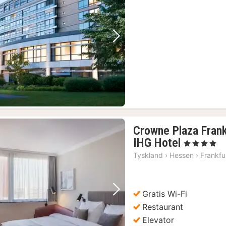
Forrige billede
Næste billede
Crowne Plaza Frank
1
IHG Hotel
, 4 Stjerner
nat
Tyskland
›
Hessen
›
Frankfu
fra
413
kr.
Gratis Wi-Fi
Forrige billede
Næste billede
Restaurant
Elevator