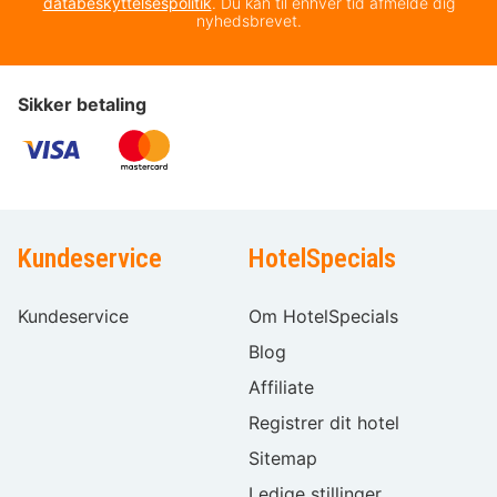
databeskyttelsespolitik
. Du kan til enhver tid afmelde dig
nyhedsbrevet.
Sikker betaling
Kundeservice
HotelSpecials
Kundeservice
Om HotelSpecials
Blog
Affiliate
Registrer dit hotel
Sitemap
Ledige stillinger