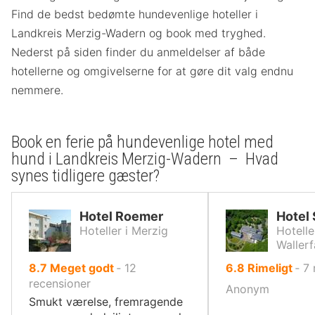
Find de bedst bedømte hundevenlige hoteller i
Landkreis Merzig-Wadern og book med tryghed.
Nederst på siden finder du anmeldelser af både
hotellerne og omgivelserne for at gøre dit valg endnu
nemmere.
Book en ferie på hundevenlige hotel med
hund i Landkreis Merzig-Wadern – Hvad
synes tidligere gæster?
Hotel Roemer
Hotel
Hoteller i Merzig
Hotelle
Waller
ud
ud
8.7
Meget godt
‐
12
6.8
Rimeligt
‐
7
af
af
recensioner
Anonym
10,
10,
Smukt værelse, fremragende