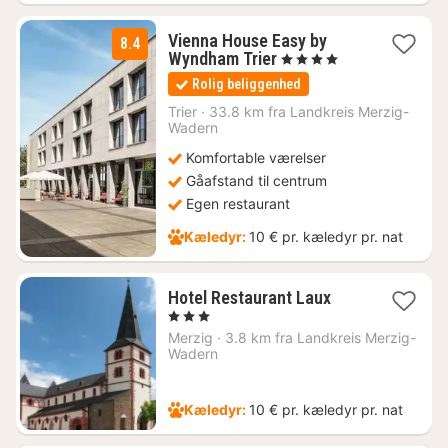
Vienna House Easy by
8.4
1
Wyndham Trier
, 4 Stjerner
nat
Rolig beliggenhed
fra
809
Trier
·
33.8 km fra Landkreis Merzig-
Wadern
kr.
Komfortable værelser
Gåafstand til centrum
Egen restaurant
Kæledyr:
10 € pr. kæledyr pr. nat
1
Hotel Restaurant Laux
nat
, 3 Stjerner
fra
Merzig
·
3.8 km fra Landkreis Merzig-
800
Wadern
kr.
Kæledyr:
10 € pr. kæledyr pr. nat