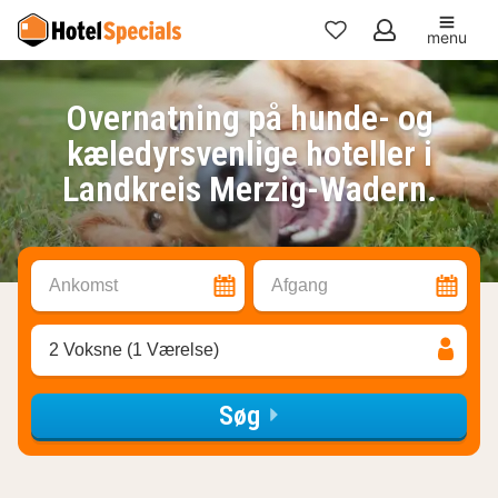
menu
Mine
favoritter
Overnatning på hunde- og
kæledyrsvenlige hoteller i
Landkreis Merzig-Wadern.
Ankomst
Afgang
2 Voksne (1 Værelse)
Søg