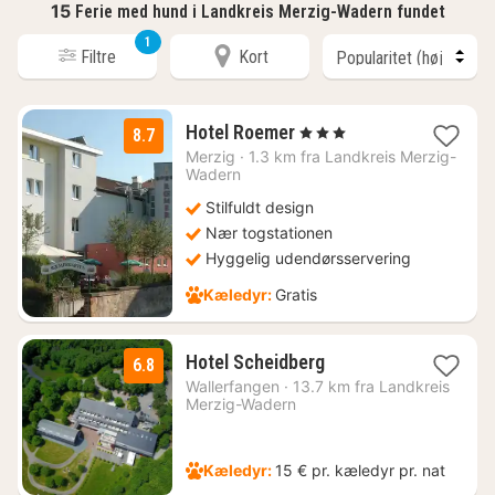
15
Ferie med hund i Landkreis Merzig-Wadern fundet
1
Filtre
Kort
2
Hotel Roemer
, 3 Stjerner
8.7
nætter
Merzig
·
1.3 km fra Landkreis Merzig-
fra
Wadern
785
Stilfuldt design
kr.
Nær togstationen
Hyggelig udendørsservering
Kæledyr:
Gratis
1
Hotel Scheidberg
6.8
nat
Wallerfangen
·
13.7 km fra Landkreis
fra
Merzig-Wadern
516
kr.
Kæledyr:
15 € pr. kæledyr pr. nat