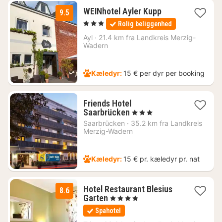
1
WEINhotel Ayler Kupp
9.5
nat
, 3 Stjerner
Rolig beliggenhed
fra
950
Ayl
·
21.4 km fra Landkreis Merzig-
Wadern
kr.
Kæledyr:
15 € per dyr per booking
Friends Hotel
1
Saarbrücken
, 3 Stjerner
nat
Saarbrücken
·
35.2 km fra Landkreis
fra
Merzig-Wadern
534
kr.
Kæledyr:
15 € pr. kæledyr pr. nat
Hotel Restaurant Blesius
8.6
1
Garten
, 4 Stjerner
nat
Spahotel
fra