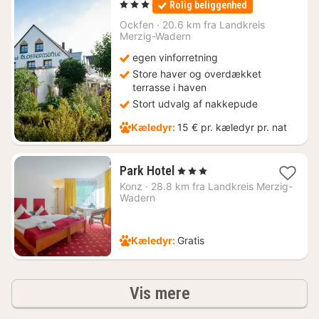
, 3 Stjerner
Rolig beliggenhed
fra
1247
Ockfen
·
20.6 km fra Landkreis
Merzig-Wadern
kr.
egen vinforretning
Store haver og overdækket
terrasse i haven
Stort udvalg af nakkepude
Kæledyr:
15 € pr. kæledyr pr. nat
1
Park Hotel
, 3 Stjerner
nat
Konz
·
28.8 km fra Landkreis Merzig-
fra
Wadern
946
kr.
Kæledyr:
Gratis
resultater
Vis mere