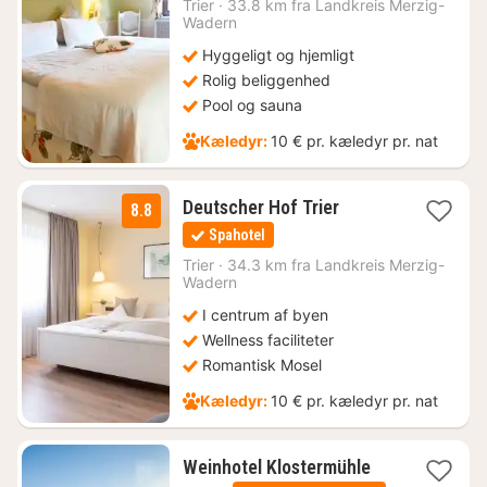
1058
Trier
·
33.8 km fra Landkreis Merzig-
Wadern
kr.
Hyggeligt og hjemligt
Rolig beliggenhed
Pool og sauna
Kæledyr:
10 € pr. kæledyr pr. nat
3
Deutscher Hof Trier
8.8
nætter
Spahotel
fra
853
Trier
·
34.3 km fra Landkreis Merzig-
Wadern
kr.
I centrum af byen
Wellness faciliteter
Romantisk Mosel
Kæledyr:
10 € pr. kæledyr pr. nat
1
Weinhotel Klostermühle
nat