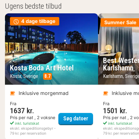
Ugens bedste tilbud
4 dage tilbage
Summer Sale
Best Wester
Kosta Boda Art Hotel
Karlshamn
Kosta, Sverige
8.7
Karlshamn, Sveri
Inklusive morgenmad
Inklusive 
Fra
Fra
1637 kr.
1501 kr.
Kosta Boda Art Hotel
Pris per nat , 2 voksne
Pris per nat , 2 v
Søg datoer
inkl. turistskat
inkl. turistskat
ekskl. ekspeditionsgebyr -
ekskl. ekspeditionsg
79 kr. per reservation
79 kr. per reservatio