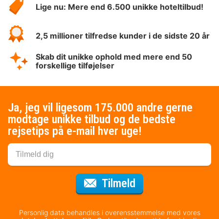
Lige nu: Mere end 6.500 unikke hoteltilbud!
2,5 millioner tilfredse kunder i de sidste 20 år
Skab dit unikke ophold med mere end 50
forskellige tilføjelser
Ja, jeg vil ligesom 175.000 andre gerne
modtage unikke tilbud og de bedste
rejsetips på e-mail hver uge!
til nyhedsbrevet
Tilmeld
Personlig data behandles i overensstemmelse med vores