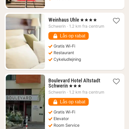
1
Weinhaus Uhle
, 4 Stjerner
nat
Schwerin
·
1.2 km fra centrum
fra
1201
Lås op rabat
kr.
Gratis Wi-Fi
Restaurant
Cykeludlejning
Boulevard Hotel Altstadt
1
Schwerin
, 3 Stjerner
nat
Schwerin
·
1.2 km fra centrum
fra
776
Lås op rabat
kr.
Gratis Wi-Fi
Elevator
Room Service