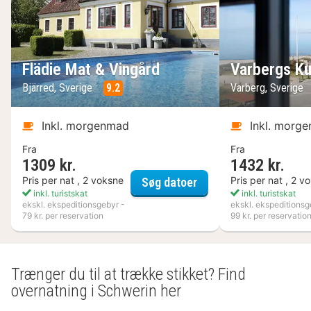
Flädie Mat & Vingård
Varbergs Ku
Bjärred, Sverige
9.2
Varberg, Sverige
Inkl. morgenmad
Inkl. morg
Fra
Fra
1309 kr.
1432 kr.
Flädie Mat & Vingård
Pris per nat , 2 voksne
Pris per nat , 2 v
Søg datoer
inkl. turistskat
inkl. turistskat
ekskl. ekspeditionsgebyr -
ekskl. ekspeditionsg
79 kr. per reservation
99 kr. per reservatio
Trænger du til at trække stikket? Find
overnatning i Schwerin her