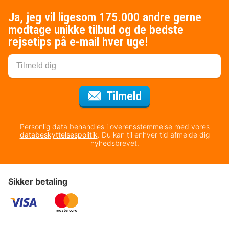
Ja, jeg vil ligesom 175.000 andre gerne
modtage unikke tilbud og de bedste
rejsetips på e-mail hver uge!
til nyhedsbrevet
Tilmeld
Personlig data behandles i overensstemmelse med vores
databeskyttelsespolitik
. Du kan til enhver tid afmelde dig
nyhedsbrevet.
Sikker betaling