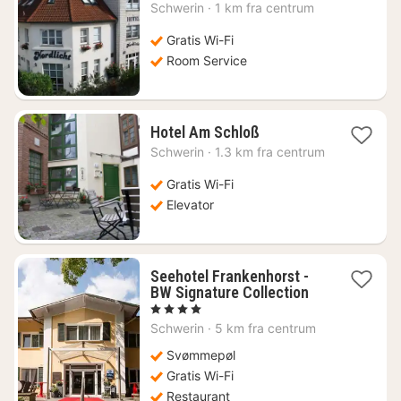
nat
Schwerin
·
1 km fra centrum
fra
679
Gratis Wi-Fi
kr.
Room Service
1
Hotel Am Schloß
nat
Schwerin
·
1.3 km fra centrum
fra
859
Gratis Wi-Fi
kr.
Elevator
Seehotel Frankenhorst -
1
BW Signature Collection
nat
, 4 Stjerner
fra
Schwerin
·
5 km fra centrum
1129
kr.
Svømmepøl
Gratis Wi-Fi
Restaurant