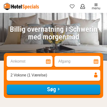
menu
Mine
favoritter
Billig overnatning i Schwerin
med morgenmad
Ankomst
Afgang
2 Voksne (1 Værelse)
Søg