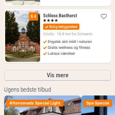
1
Schloss Basthorst
8.4
nat
, 4 Stjerner
fra
Rolig beliggenhed
1080
kr.
Crivitz
·
14.9 km fra Schwerin
Engelsk slot midt i naturen
Gratis wellness og fitness
Luksus værelser
resultater
Vis mere
Ugens bedste tilbud
Aftensmads Special Light
Spa Special