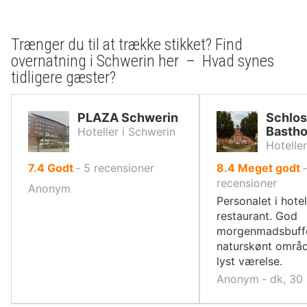
Trænger du til at trække stikket? Find
overnatning i Schwerin her – Hvad synes
tidligere gæster?
PLAZA Schwerin
Schlos
Bastho
Hoteller i Schwerin
Hoteller
ud
ud
7.4
Godt
‐
5
recensioner
8.4
Meget godt
af
af
recensioner
Anonym
10,
10,
Personalet i hotel
restaurant. God
morgenmadsbuffe
naturskønt områd
lyst værelse.
Anonym ‐ dk, 30 