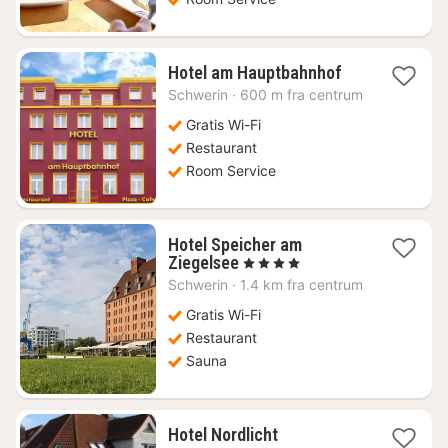
1
Hotel am Hauptbahnhof
nat
Schwerin
·
600 m fra centrum
fra
582
Gratis Wi-Fi
kr.
Restaurant
Room Service
Hotel Speicher am
1
Ziegelsee
, 4 Stjerner
nat
Schwerin
·
1.4 km fra centrum
fra
1239
Gratis Wi-Fi
kr.
Restaurant
Sauna
1
Hotel Nordlicht