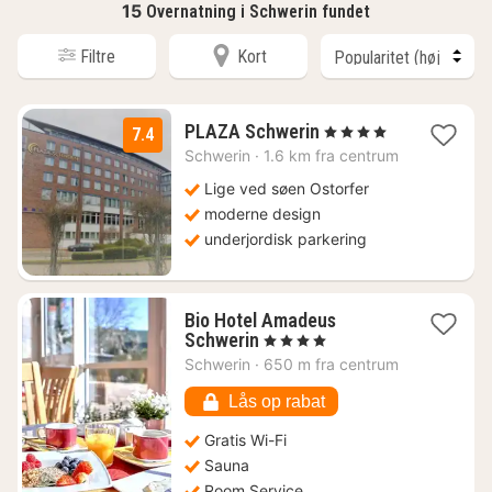
15
Overnatning i Schwerin fundet
Filtre
Kort
1
PLAZA Schwerin
, 4 Stjerner
7.4
nat
Schwerin
·
1.6 km fra centrum
fra
856
Lige ved søen Ostorfer
kr.
moderne design
underjordisk parkering
Bio Hotel Amadeus
1
Schwerin
, 4 Stjerner
nat
Schwerin
·
650 m fra centrum
fra
857
Lås op rabat
kr.
Gratis Wi-Fi
Sauna
Room Service