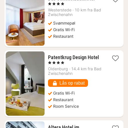
nat
, 4 Stjerner
fra
Westerstede
·
10 km fra Bad
821
Zwischenahn
kr.
Svømmepøl
Gratis Wi-Fi
Restaurant
1
Patentkrug Design Hotel
nat
, 4 Stjerner
fra
Oldenburg
·
14.4 km fra Bad
857
Zwischenahn
kr.
Lås op rabat
Gratis Wi-Fi
Restaurant
Room Service
Altera Hotel im