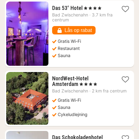
1
Das 53° Hotel
, 4 Stjerner
nat
Bad Zwischenahn
·
3.7 km fra
fra
centrum
829
kr.
Lås op rabat
Gratis Wi-Fi
Restaurant
Sauna
NordWest-Hotel
1
Amsterdam
, 4 Stjerner
nat
Bad Zwischenahn
·
2 km fra centrum
fra
720
Gratis Wi-Fi
kr.
Sauna
Cykeludlejning
1
Das Schokoladenhotel