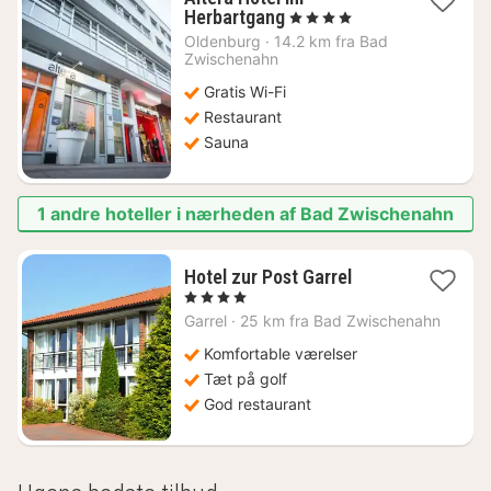
1
Herbartgang
, 4 Stjerner
nat
Oldenburg
·
14.2 km fra Bad
fra
Zwischenahn
991
Gratis Wi-Fi
kr.
Restaurant
Sauna
1 andre hoteller i nærheden af Bad Zwischenahn
1
Hotel zur Post Garrel
nat
, 4 Stjerner
fra
Garrel
·
25 km fra Bad Zwischenahn
898
kr.
Komfortable værelser
Tæt på golf
God restaurant