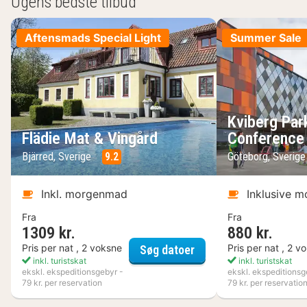
Ugens bedste tilbud
Aftensmads Special Light
Summer Sale
Kviberg Par
Flädie Mat & Vingård
Conference
Bjärred, Sverige
9.2
Göteborg, Sverig
Inkl. morgenmad
Inklusive 
Fra
Fra
1309 kr.
880 kr.
Flädie Mat & Vingård
Pris per nat , 2 voksne
Pris per nat , 2 v
Søg datoer
inkl. turistskat
inkl. turistskat
ekskl. ekspeditionsgebyr -
ekskl. ekspeditionsg
79 kr. per reservation
79 kr. per reservatio