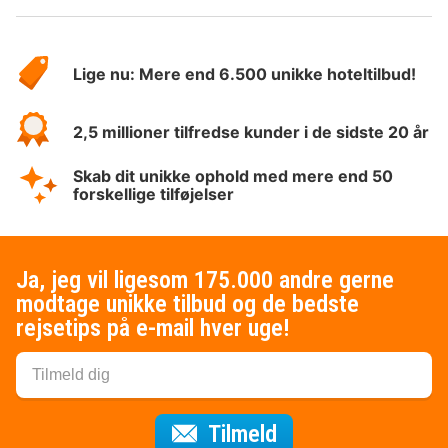
Om
HotelSpecials
Lige nu: Mere end 6.500 unikke hoteltilbud!
2,5 millioner tilfredse kunder i de sidste 20 år
Skab dit unikke ophold med mere end 50
forskellige tilføjelser
Ja, jeg vil ligesom 175.000 andre gerne
modtage unikke tilbud og de bedste
rejsetips på e-mail hver uge!
til nyhedsbrevet
Tilmeld