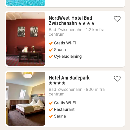
NordWest-Hotel Bad
1
Zwischenahn
, 4 Stjerner
nat
Bad Zwischenahn
·
1.2 km fra
fra
centrum
1021
Gratis Wi-Fi
kr.
Sauna
Cykeludlejning
1
Hotel Am Badepark
nat
, 4 Stjerner
fra
Bad Zwischenahn
·
900 m fra
910
centrum
kr.
Gratis Wi-Fi
Restaurant
Sauna