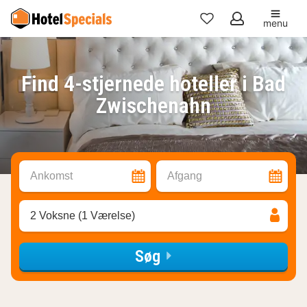
menu
Mine
favoritter
Find 4-stjernede hoteller i Bad
Zwischenahn
Ankomst
Afgang
2 Voksne (1 Værelse)
Søg