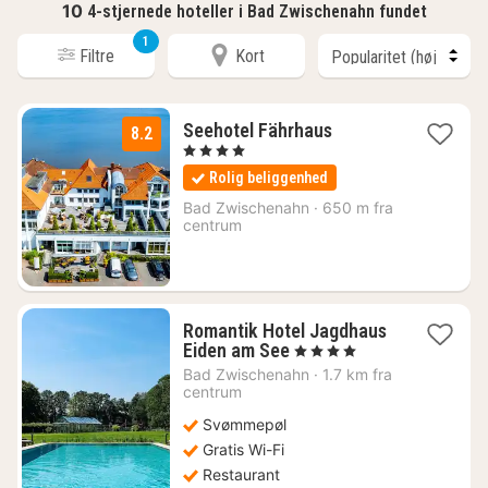
10
4-stjernede hoteller i Bad Zwischenahn fundet
1
Filtre
Kort
1
Seehotel Fährhaus
8.2
nat
, 4 Stjerner
fra
Rolig beliggenhed
1413
kr.
Bad Zwischenahn
·
650 m fra
centrum
Romantik Hotel Jagdhaus
1
Eiden am See
, 4 Stjerner
nat
Bad Zwischenahn
·
1.7 km fra
fra
centrum
1513
Svømmepøl
kr.
Gratis Wi-Fi
Restaurant