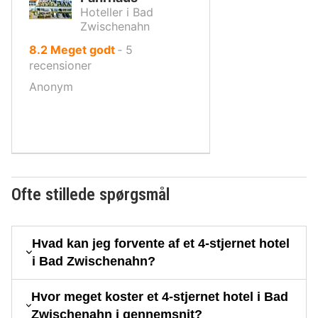
Hoteller i Bad
Zwischenahn
ud
8.2
Meget godt
‐
5
af
recensioner
10,
Anonym
Ofte stillede spørgsmål
Hvad kan jeg forvente af et 4-stjernet hotel
i Bad Zwischenahn?
Hvor meget koster et 4-stjernet hotel i Bad
Zwischenahn i gennemsnit?