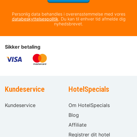
Personlig data behandles i overensstemmelse med vores
databeskyttelsespolitik
. Du kan til enhver tid afmelde dig
nyhedsbrevet.
Sikker betaling
Kundeservice
HotelSpecials
Kundeservice
Om HotelSpecials
Blog
Affiliate
Registrer dit hotel