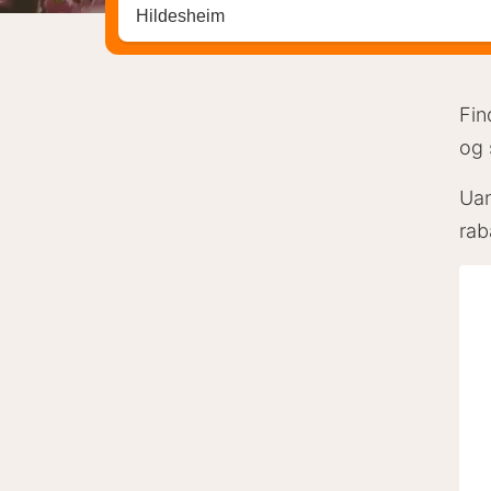
Søg efter destination ...
Fin
og 
Uan
rab