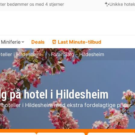
ter bedømmer os med 4 stjerner
Unikke hotel
Miniferie
Deals
⏰ Last Minute-tilbud
teller i Hildesheim
Forar Salg - Hildesheim
lg på hotel i Hildesheim
hoteller i Hildesheim med ekstra fordelagtige priser.
!