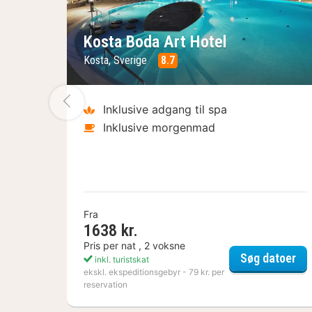
Forrige billede
Næ
Kosta Boda Art Hotel
Kosta, Sverige
8.7
Forrige billede
Inklusive adgang til spa
Inklusive morgenmad
Fra
1638 kr.
Pris per nat , 2 voksne
Kos
Søg datoer
inkl. turistskat
ekskl. ekspeditionsgebyr - 79 kr. per
reservation