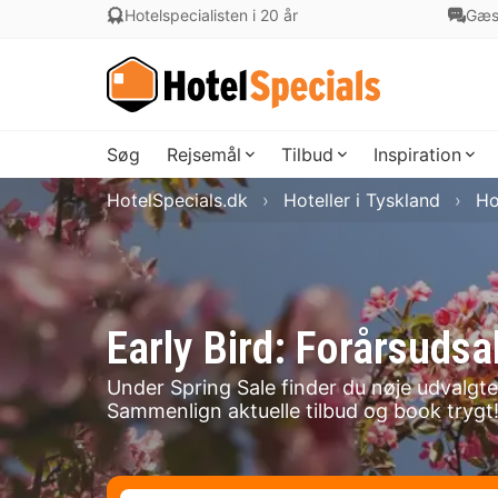
Hotelspecialisten i 20 år
Gæs
Søg
Rejsemål
Tilbud
Inspiration
HotelSpecials.dk
Hoteller i Tyskland
Ho
Early Bird: Forårsudsa
Under Spring Sale finder du nøje udvalgte 
Sammenlign aktuelle tilbud og book trygt