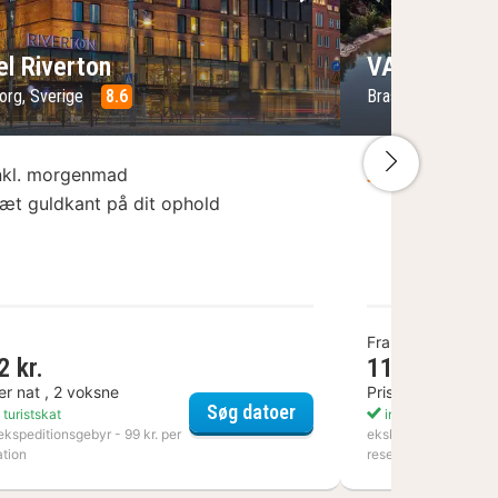
lede
rrige billede
Næste billede
Forrige bil
el Riverton
VANN
org, Sverige
8.6
Brastad, Sverige
Næste bi
nkl. morgenmad
Inklusive 
æt guldkant på dit ophold
Fra
2 kr.
1106 kr.
er nat , 2 voksne
Pris per nat , 2 v
Vingård
Hotel Riverton
Søg datoer
 turistskat
inkl. turistskat
ekspeditionsgebyr - 99 kr. per
ekskl. ekspeditionsge
ation
reservation