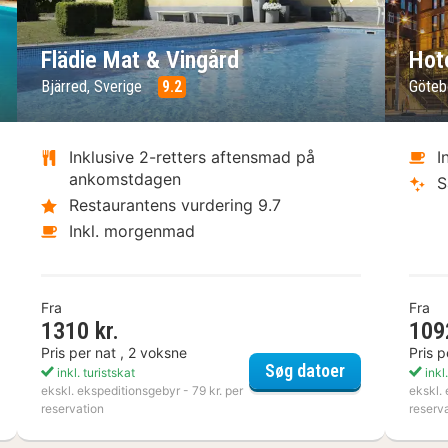
ste billede
Forrige billede
Næste bil
Fo
Flädie Mat & Vingård
Hot
Bjärred, Sverige
9.2
Göteb
Inklusive 2-retters aftensmad på
I
ankomstdagen
S
Restaurantens vurdering 9.7
Inkl. morgenmad
Fra
Fra
1310 kr.
109
Pris per nat , 2 voksne
Pris p
ta Boda Art Hotel
Flädie Mat & 
Søg datoer
inkl. turistskat
inkl.
ekskl. ekspeditionsgebyr - 79 kr. per
ekskl. 
reservation
reserv