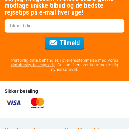
modtage unikke tilbud og de bedste
rejsetips på e-mail hver uge!
til nyhedsbrevet
Tilmeld
Personlig data behandles i overensstemmelse med vores
databeskyttelsespolitik
. Du kan til enhver tid afmelde dig
nyhedsbrevet.
Sikker betaling