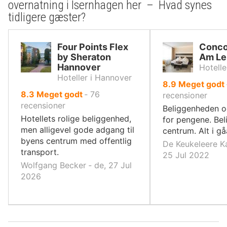
overnatning i Isernhagen her – Hvad synes
tidligere gæster?
Four Points Flex
Conco
by Sheraton
Am Le
Hannover
Hotelle
Hoteller i Hannover
ud
8.9
Meget godt
ud
8.3
Meget godt
‐
76
af
recensioner
af
recensioner
10,
Beliggenheden o
10,
Hotellets rolige beliggenhed,
for pengene. Bel
men alligevel gode adgang til
centrum. Alt i gå
byens centrum med offentlig
De Keukeleere Ka
transport.
25 Jul 2022
Wolfgang Becker ‐ de, 27 Jul
2026