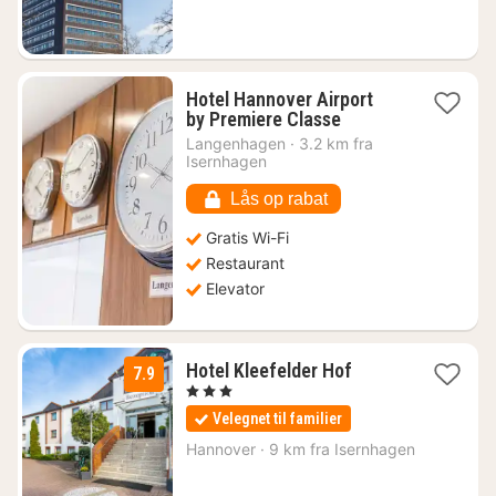
kr.
Hotel Hannover Airport
1
by Premiere Classe
nat
Langenhagen
·
3.2 km fra
fra
Isernhagen
355
kr.
Lås op rabat
Gratis Wi-Fi
Restaurant
Elevator
1
Hotel Kleefelder Hof
7.9
nat
, 3 Stjerner
fra
Velegnet til familier
629
kr.
Hannover
·
9 km fra Isernhagen