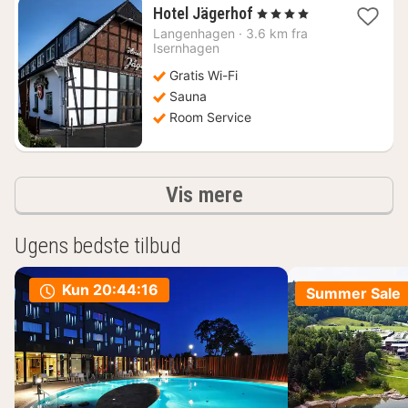
1
Hotel Jägerhof
, 4 Stjerner
nat
Langenhagen
·
3.6 km fra
fra
Isernhagen
593
Gratis Wi-Fi
kr.
Sauna
Room Service
resultater
Vis mere
Ugens bedste tilbud
Kun
20:44:15
Summer Sale