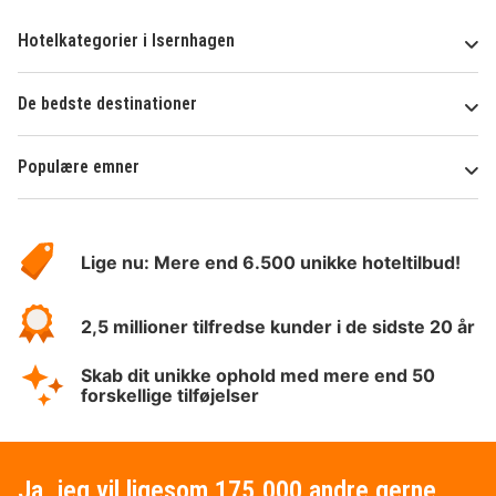
Hotelkategorier i Isernhagen
De bedste destinationer
Populære emner
Om
HotelSpecials
Lige nu: Mere end 6.500 unikke hoteltilbud!
2,5 millioner tilfredse kunder i de sidste 20 år
Skab dit unikke ophold med mere end 50
forskellige tilføjelser
Ja, jeg vil ligesom 175.000 andre gerne