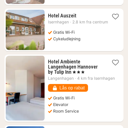
1
Hotel Auszeit
nat
Isernhagen
·
2.8 km fra centrum
fra
718
Gratis Wi-Fi
kr.
Cykeludlejning
Hotel Ambiente
Langenhagen Hannover
1
by Tulip Inn
, 3 Stjerner
nat
Langenhagen
·
4 km fra Isernhagen
fra
451
Lås op rabat
kr.
Gratis Wi-Fi
Elevator
Room Service