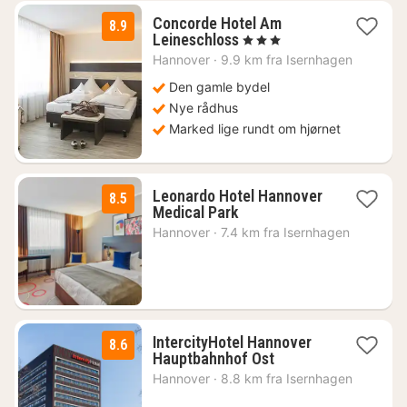
Concorde Hotel Am
8.9
1
Leineschloss
, 3 Stjerner
nat
Hannover
·
9.9 km fra Isernhagen
fra
1158
Den gamle bydel
kr.
Nye rådhus
Marked lige rundt om hjørnet
Leonardo Hotel Hannover
8.5
1
Medical Park
nat
Hannover
·
7.4 km fra Isernhagen
fra
584
kr.
IntercityHotel Hannover
8.6
1
Hauptbahnhof Ost
nat
Hannover
·
8.8 km fra Isernhagen
fra
636