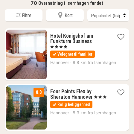
70
Overnatning i Isernhagen fundet
Filtre
Kort
Hotel Königshof am
1
Funkturm Business
nat
, 4 Stjerner
fra
Velegnet til familier
928
kr.
Hannover
·
8.8 km fra Isernhagen
Four Points Flex by
8.3
1
Sheraton Hannover
, 3 Stjerner
nat
Rolig beliggenhed
fra
599
Hannover
·
8.3 km fra Isernhagen
kr.