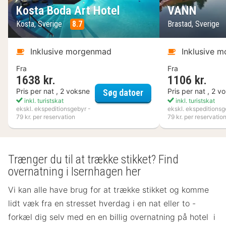
Kosta Boda Art Hotel
VANN
Kosta, Sverige
8.7
Brastad, Sverige
Inklusive morgenmad
Inklusive 
Fra
Fra
1638 kr.
1106 kr.
Kosta Boda Art Hotel
Pris per nat , 2 voksne
Pris per nat , 2 v
Søg datoer
inkl. turistskat
inkl. turistskat
ekskl. ekspeditionsgebyr -
ekskl. ekspeditionsg
79 kr. per reservation
79 kr. per reservatio
Trænger du til at trække stikket? Find
overnatning i Isernhagen her
Vi kan alle have brug for at trække stikket og komme
lidt væk fra en stresset hverdag i en nat eller to -
forkæl dig selv med en en billig overnatning på hotel i