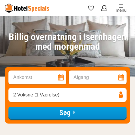
menu
Mine
favoritter
Billig overnatning i Isernhagen
med morgenmad
Ankomst
Afgang
2 Voksne (1 Værelse)
Søg