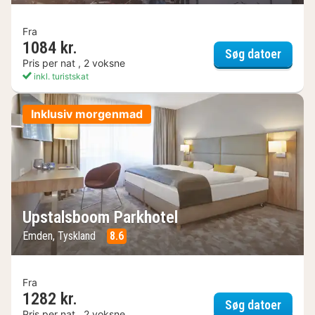
Fra
1084 kr.
Hotel 
Søg datoer
Pris per nat , 2 voksne
inkl. turistskat
Inklusiv morgenmad
Upstalsboom Parkhotel
Emden, Tyskland
8.6
Fra
1282 kr.
Upstal
Søg datoer
Pris per nat , 2 voksne