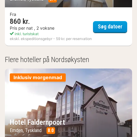
Fra
860 kr.
Innsid
Søg datoer
Pris per nat , 2 voksne
inkl. turistskat
ekskl. ekspeditionsgebyr - 59 kr. per reservation
(1
result)
Flere hoteller på Nordsøkysten
Inklusiv morgenmad
Hotel Faldernpoort
Emden, Tyskland
8.0