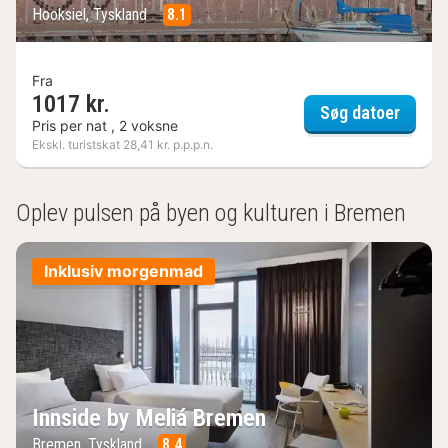
Hooksiel, Tyskland
8.1
Fra
1017 kr.
Hotel 
Søg datoer
Pris per nat , 2 voksne
Ekskl. turistskat 28,41 kr. p.p.p.n.
(2
resultater)
Oplev pulsen på byen og kulturen i Bremen
Inklusiv morgenmad
Innside by Meliá Bremen
Bremen, Tyskland
8.4