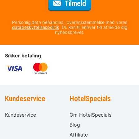
til nyhedsbrevet
Tilmeld
Personlig data behandles i overensstemmelse med vores
databeskyttelsespolitik
. Du kan til enhver tid afmelde dig
nyhedsbrevet.
Sikker betaling
Kundeservice
HotelSpecials
Kundeservice
Om HotelSpecials
Blog
Affiliate