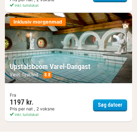
inkl. turistskat
Inklusiv morgenmad
Upstalsboom Varel-Dangast
Varel, Tyskland
8.8
Fra
1197 kr.
Upstal
Søg datoer
Pris per nat , 2 voksne
inkl. turistskat
(3
resultater)