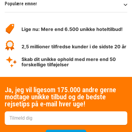
Populære emner
Om
HotelSpecials
Lige nu: Mere end 6.500 unikke hoteltilbud!
2,5 millioner tilfredse kunder i de sidste 20 år
Skab dit unikke ophold med mere end 50
forskellige tilføjelser
Ja, jeg vil ligesom 175.000 andre gerne
modtage unikke tilbud og de bedste
rejsetips på e-mail hver uge!