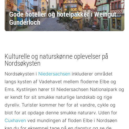
Gode hoteller og hotelpakker i Weingut
Gunderloch
Kulturelle og naturskønne oplevelser på
Nordsøkysten
Nordsøkysten i
Niedersachsen
inkluderer området
langs kysten af ​​Vadehavet mellem floderne Elbe og
Ems. Kystlinjen hører til Niedersachsen Nationalpark og
er kendt for sit smukke naturlige landskab og rige
dyreliv. Turister kommer her for at vandre, cykle og
blot for at opdage denne smukke naturarv. Uden for
Cuxhaven
ved mundingen af ​​floden Elbe i Nordsøen
kan du for eksempel tage på en dagstur og se de