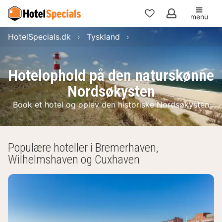
menu
Mine
HotelSpecials.dk
Tyskland
Hotelophold på den n
favoritter
Hotelophold på den naturskønne
Nordsøkysten
Book et hotel og oplev den historiske Nordsøkysten
Populære hoteller i Bremerhaven,
Wilhelmshaven og Cuxhaven