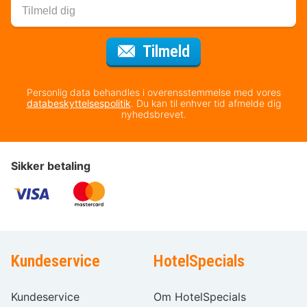
til nyhedsbrevet
Tilmeld
Personlig data behandles i overensstemmelse med vores
databeskyttelsespolitik
. Du kan til enhver tid afmelde dig
nyhedsbrevet.
Sikker betaling
Kundeservice
HotelSpecials
Kundeservice
Om HotelSpecials