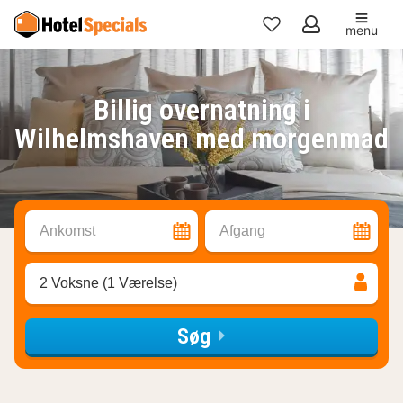
menu
Mine
favoritter
Billig overnatning i
Wilhelmshaven med morgenmad
Ankomst
Afgang
2 Voksne (1 Værelse)
Søg