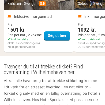
Karlshamn, Sverige
8.0
Göteborg, Sverig
Inklusive morgenmad
Inkl. morg
Fra
Fra
1501 kr.
1092 kr.
Best Western Hotell K
Pris per nat , 2 voksne
Pris per nat , 2 v
Søg datoer
inkl. turistskat
inkl. turistskat
ekskl. ekspeditionsgebyr -
ekskl. ekspeditionsg
79 kr. per reservation
99 kr. per reservatio
Trænger du til at trække stikket? Find
overnatning i Wilhelmshaven her
Vi kan alle have brug for at trække stikket og komme
lidt væk fra en stresset hverdag i en nat eller to -
forkæl dig selv med en en billig overnatning på hotel i
Wilhelmshaven. Hos HotelSpecials er vi passionerede