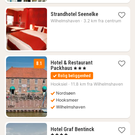
1
Strandhotel Seenelke
nat
Wilhelmshaven
·
3.2 km fra centrum
fra
1645
kr.
Hotel & Restaurant
8.1
1
Packhaus
, 3 Stjerner
nat
Rolig beliggenhed
fra
1017
Hooksiel
·
11.8 km fra Wilhelmshaven
kr.
Nordsøen
Hooksmeer
Wilhelmshaven
1
Hotel Graf Bentinck
nat
, 4 Stjerner