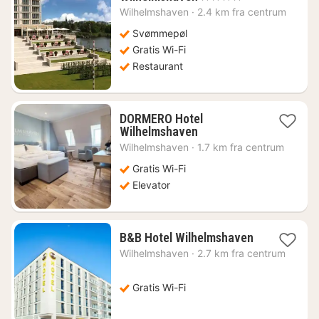
nat
Wilhelmshaven
·
2.4 km fra centrum
fra
1149
Svømmepøl
kr.
Gratis Wi-Fi
Restaurant
DORMERO Hotel
1
Wilhelmshaven
nat
Wilhelmshaven
·
1.7 km fra centrum
fra
498
Gratis Wi-Fi
kr.
Elevator
1
B&B Hotel Wilhelmshaven
nat
Wilhelmshaven
·
2.7 km fra centrum
fra
585
kr.
Gratis Wi-Fi