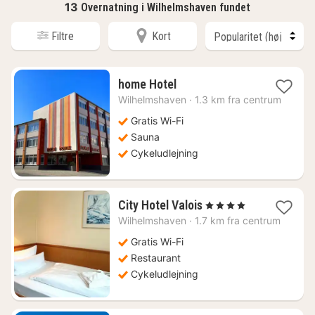
13
Overnatning i Wilhelmshaven fundet
Filtre
Kort
1
home Hotel
nat
Wilhelmshaven
·
1.3 km fra centrum
fra
780
Gratis Wi-Fi
kr.
Sauna
Cykeludlejning
1
City Hotel Valois
, 4 Stjerner
nat
Wilhelmshaven
·
1.7 km fra centrum
fra
762
Gratis Wi-Fi
kr.
Restaurant
Cykeludlejning