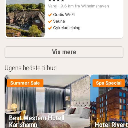
fra
Varel
·
9.6 km fra Wilhelmshaven
1155
kr.
Gratis Wi-Fi
Sauna
Cykeludlejning
resultater
Vis mere
Ugens bedste tilbud
Summer Sale
Spa Special
Best Western Hotell
Karlshamn
Hotel River