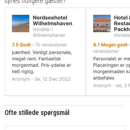
synes tidligere gæster?
Nordseehotel
Hotel 
Wilhelmshaven
Resta
Packh
Hoteller i
Wilhelmshaven
Hotelle
ud
ud
7.5
Godt
‐
15
recensioner
8.1
Meget godt
af
af
recensioner
pænhed. Venligt personale,
10,
10,
meget rent. Fantastisk
Personalet er me
morgenmad. Pris-ydelse er
Placeringen er o
helt rigtig.
morgenmaden ka
anbefales
Anonym ‐ de, 12 Dec 2022
Anonym ‐ de, 3 
Ofte stillede spørgsmål