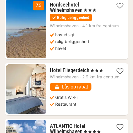
Nordseehotel
7.5
1
Wilhelmshaven
, 3 Stjerner
nat
Rolig beliggenhed
fra
591
Wilhelmshaven
·
4.1 km fra centrum
kr.
havudsigt
rolig beliggenhed
havet
1
Hotel Fliegerdeich
, 3 Stjerner
nat
Wilhelmshaven
·
2.9 km fra centrum
fra
1565
Lås op rabat
kr.
Gratis Wi-Fi
Restaurant
ATLANTIC Hotel
1
Wilhelmshaven
, 4 Stjerner