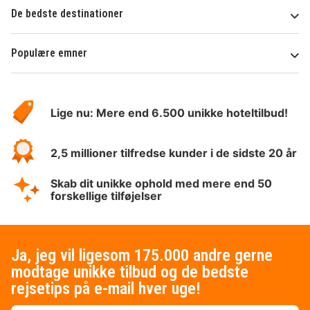
De bedste destinationer
Populære emner
Om
HotelSpecials
Lige nu: Mere end 6.500 unikke hoteltilbud!
2,5 millioner tilfredse kunder i de sidste 20 år
Skab dit unikke ophold med mere end 50
forskellige tilføjelser
Ja, jeg vil ligesom 175.000 andre gerne
modtage unikke tilbud og de bedste
rejsetips på e-mail hver uge!