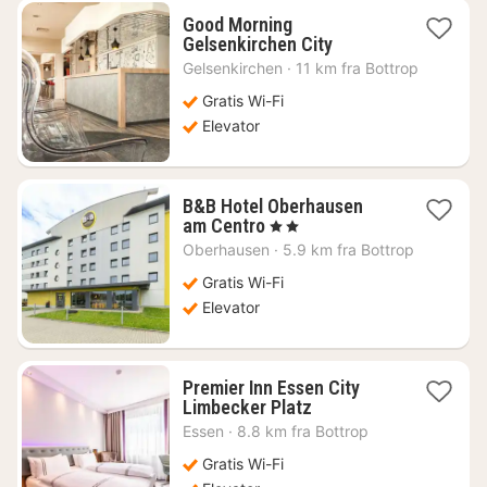
Good Morning
1
Gelsenkirchen City
nat
Gelsenkirchen
·
11 km fra Bottrop
fra
334
Gratis Wi-Fi
kr.
Elevator
B&B Hotel Oberhausen
1
am Centro
, 2 Stjerner
nat
Oberhausen
·
5.9 km fra Bottrop
fra
335
Gratis Wi-Fi
kr.
Elevator
Premier Inn Essen City
1
Limbecker Platz
nat
Essen
·
8.8 km fra Bottrop
fra
357
Gratis Wi-Fi
kr.