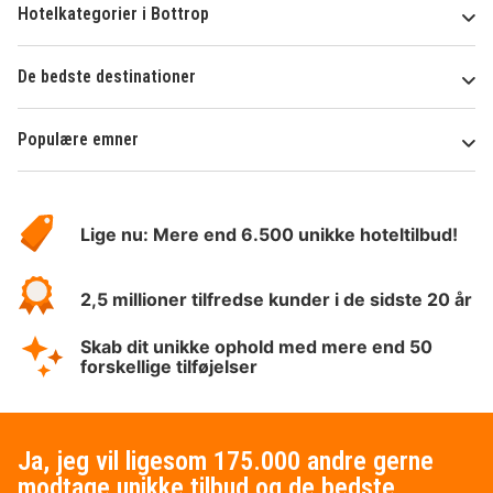
Hotelkategorier i Bottrop
De bedste destinationer
Populære emner
Om
HotelSpecials
Lige nu: Mere end 6.500 unikke hoteltilbud!
2,5 millioner tilfredse kunder i de sidste 20 år
Skab dit unikke ophold med mere end 50
forskellige tilføjelser
Ja, jeg vil ligesom 175.000 andre gerne
modtage unikke tilbud og de bedste