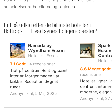
book med tryghed. Nederst på siden finder du alle
anmeldelser af hotellerne og regionen.
Er I på udkig efter de billigste hoteller i
Bottrop? – Hvad synes tidligere gæster?
Ramada by
Spark 
Wyndham Essen
Essen
Centr
Hoteller i Essen
Hotelle
ud
7.1
Godt
‐
4
recensioner
ud
8.6
Meget godt
af
Tæt på centrum Rent og pænt
af
recensioner
10,
interiør Morgenmaden var
10,
Hotellet ligger l
lækker Reception døgnet
centrum; interiør
rundt
moderne, elegan
Anonym ‐ nl, 5 Maj 2025
Anonym ‐ nl, 27