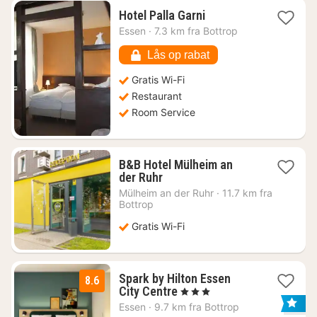
1
Hotel Palla Garni
nat
Essen
·
7.3 km fra Bottrop
fra
344
Lås op rabat
kr.
Gratis Wi-Fi
Restaurant
Room Service
B&B Hotel Mülheim an
1
der Ruhr
nat
Mülheim an der Ruhr
·
11.7 km fra
fra
Bottrop
358
Gratis Wi-Fi
kr.
Spark by Hilton Essen
8.6
3
City Centre
, 3 Stjerner
nætter
Essen
·
9.7 km fra Bottrop
fra