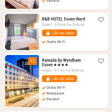
Elevator
1
B&B HOTEL Essen-Nord
nat
Essen
·
6.8 km fra Bottrop
fra
359
Lås op rabat
kr.
Gratis Wi-Fi
Ramada by Wyndham
7.1
1
Essen
, 4 Stjerner
nat
Essen
·
9.1 km fra Bottrop
fra
359
Lås op rabat
kr.
Gratis Wi-Fi
Restaurant
Elevator