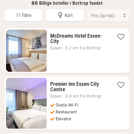
86
Billige hoteller i Bottrop fundet
Filtre
Kort
McDreams Hotel Essen-
1
City
nat
Essen
·
8.2 km fra Bottrop
fra
334
kr.
Premier Inn Essen City
1
Centre
nat
Essen
·
9.9 km fra Bottrop
fra
346
Gratis Wi-Fi
kr.
Restaurant
Elevator