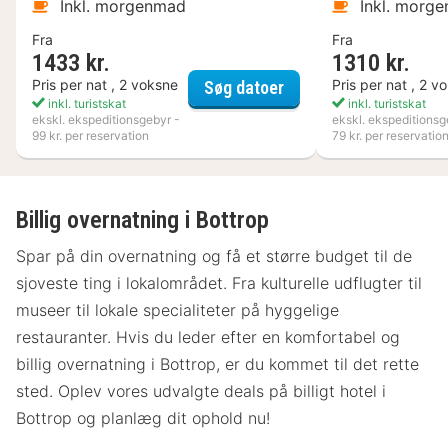
Inkl. morgenmad
Inkl. morg
Fra
Fra
1433 kr.
1310 kr.
Varbergs Kusthotell
Pris per nat , 2 voksne
Pris per nat , 2 v
Søg datoer
inkl. turistskat
inkl. turistskat
ekskl. ekspeditionsgebyr -
ekskl. ekspeditionsg
99 kr. per reservation
79 kr. per reservatio
Billig overnatning i Bottrop
Spar på din overnatning og få et større budget til de
sjoveste ting i lokalområdet. Fra kulturelle udflugter til
museer til lokale specialiteter på hyggelige
restauranter. Hvis du leder efter en komfortabel og
billig overnatning i Bottrop, er du kommet til det rette
sted. Oplev vores udvalgte deals på billigt hotel i
Bottrop og planlæg dit ophold nu!