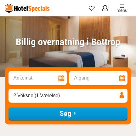
menu
Mine
favoritter
Billig overnatning i Bottrop
Ankomst
Afgang
2 Voksne (1 Værelse)
Søg