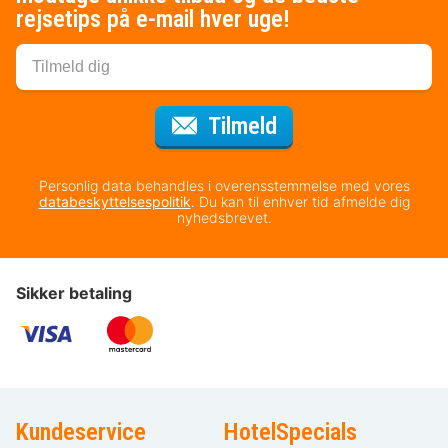
rejsetips på e-mail hver uge!
til nyhedsbrevet
Tilmeld
Personlig data behandles i overensstemmelse med vores
databeskyttelsespolitik
. Du kan til enhver tid afmelde dig
nyhedsbrevet.
Sikker betaling
Kundeservice
HotelSpecials