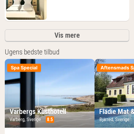
390
kr.
resultater
Vis mere
Ugens bedste tilbud
Spa Special
Aftensmads Sp
Varbergs Kusthotell
Flädie Mat 
Varberg, Sverige
8.5
Bjärred, Sverige