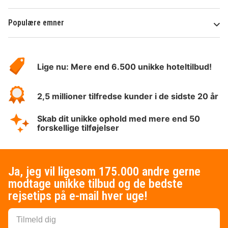
Populære emner
Om
HotelSpecials
Lige nu: Mere end 6.500 unikke hoteltilbud!
2,5 millioner tilfredse kunder i de sidste 20 år
Skab dit unikke ophold med mere end 50
forskellige tilføjelser
Ja, jeg vil ligesom 175.000 andre gerne
modtage unikke tilbud og de bedste
rejsetips på e-mail hver uge!