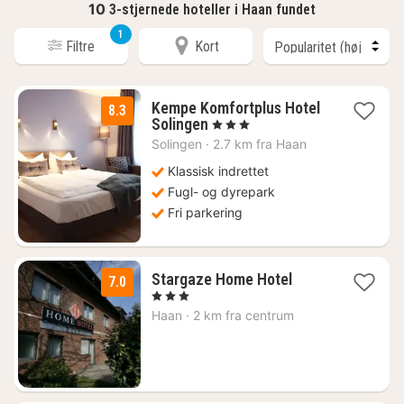
10
3-stjernede hoteller i Haan fundet
1
Filtre
Kort
Kempe Komfortplus Hotel
8.3
1
Solingen
, 3 Stjerner
nat
Solingen
·
2.7 km fra Haan
fra
606
Klassisk indrettet
kr.
Fugl- og dyrepark
Fri parkering
1
Stargaze Home Hotel
7.0
nat
, 3 Stjerner
fra
Haan
·
2 km fra centrum
509
kr.