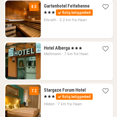
1
Gartenhotel Fettehenne
8.5
nat
, 3 Stjerner
Rolig beliggenhed
fra
482
Erkrath
·
3.2 km fra Haan
kr.
2
Hotel Alberga
, 3 Stjerner
nætter
Mettmann
·
7 km fra Haan
fra
696
kr.
1
Stargaze Forum Hotel
7.2
nat
, 3 Stjerner
Rolig beliggenhed
fra
509
Hilden
·
7 km fra Haan
kr.