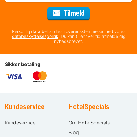
til nyhedsbrevet
Tilmeld
Personlig data behandles i overensstemmelse med vores
databeskyttelsespolitik
. Du kan til enhver tid afmelde dig
nyhedsbrevet.
Sikker betaling
Kundeservice
HotelSpecials
Kundeservice
Om HotelSpecials
Blog