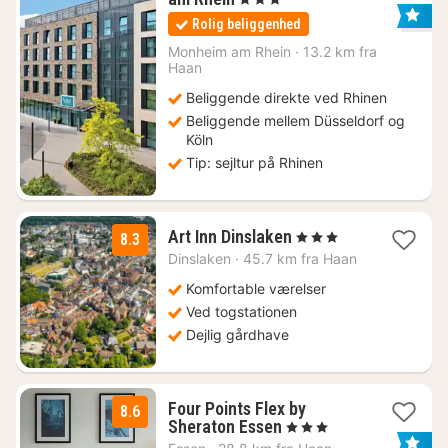
nætter
Rolig beliggenhed
fra
479
Monheim am Rhein
·
13.2 km fra
Haan
kr.
Beliggende direkte ved Rhinen
Beliggende mellem Düsseldorf og
Köln
Tip: sejltur på Rhinen
3
Art Inn Dinslaken
, 3 Stjerner
8.3
nætter
Dinslaken
·
45.7 km fra Haan
fra
442
Komfortable værelser
kr.
Ved togstationen
Dejlig gårdhave
Four Points Flex by
8.6
1
Sheraton Essen
, 3 Stjerner
nat