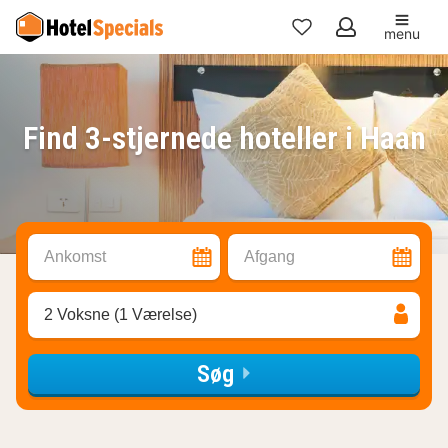
menu
Mine
favoritter
Find 3-stjernede hoteller i Haan
Ankomst
Afgang
2 Voksne (1 Værelse)
Søg