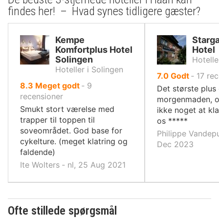
findes her! – Hvad synes tidligere gæster?
Kempe
Starg
Komfortplus Hotel
Hotel
Solingen
Hotelle
Hoteller i Solingen
ud
7.0
Godt
‐
17
rec
ud
8.3
Meget godt
‐
9
af
Det største plus 
af
recensioner
10,
morgenmaden, o
10,
Smukt stort værelse med
ikke noget at kl
trapper til toppen til
os *****
soveområdet. God base for
Philippe Vandepu
cykelture. (meget klatring og
Dec 2023
faldende)
Ite Wolters ‐ nl, 25 Aug 2021
Ofte stillede spørgsmål