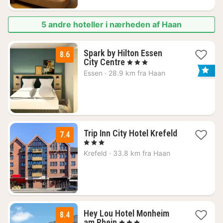
5 andre hoteller i nærheden af Haan
Spark by Hilton Essen
8.6
3
City Centre
, 3 Stjerner
nætter
Essen
·
28.9 km fra Haan
fra
390
kr.
Trip Inn City Hotel Krefeld
7.4
2
, 3 Stjerner
nætter
Krefeld
·
33.8 km fra Haan
fra
337
kr.
Hey Lou Hotel Monheim
8.4
2
am Rhein
, 3 Stjerner