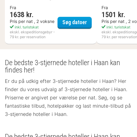
Fra
Fra
1638 kr.
1501 kr.
Kosta Boda Art Hotel
Pris per nat , 2 voksne
Pris per nat , 2 v
Søg datoer
inkl. turistskat
inkl. turistskat
ekskl. ekspeditionsgebyr -
ekskl. ekspeditionsg
79 kr. per reservation
79 kr. per reservatio
De bedste 3-stjernede hoteller i Haan kan
findes her!
Er du på udkig efter 3-stjernede hoteller i Haan? Her
finder du vores udvalg af 3-stjernede hoteller i Haan.
Priserne er angivet per værelse per nat. Søg, og se
fantastiske tilbud, hotelpakker og last minute-tilbud på
3-stjernede hoteller i Haan.
De bedste 3-stjernede hoteller i Haan kan