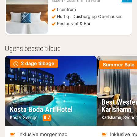
Essen
·
28.8 km fra Haan
fra
723
I centrum
kr.
Hurtig i Duisburg og Oberhausen
Restaurant & Bar
Ugens bedste tilbud
2 dage tilbage
Summer Sale
Best Wester
Kosta Boda Art Hotel
Karlshamn
Kosta, Sverige
8.7
Karlshamn, Sveri
Inklusive morgenmad
Inklusive 