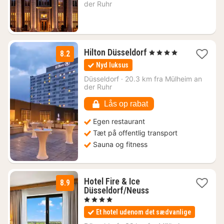
der Ruhr
1
Hilton Düsseldorf
, 4 Stjerner
8.2
nat
Nyd luksus
fra
591
Düsseldorf
·
20.3 km fra Mülheim an
der Ruhr
kr.
Lås op rabat
Egen restaurant
Tæt på offentlig transport
Sauna og fitness
Hotel Fire & Ice
8.9
2
Düsseldorf/Neuss
nætter
, 4 Stjerner
fra
Et hotel udenom det sædvanlige
890