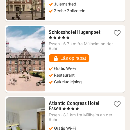
Julemarked
Zeche Zollverein
1
Schlosshotel Hugenpoet
nat
, 5 Stjerner
fra
Essen
·
6.7 km fra Mülheim an der
1292
Ruhr
kr.
Lås op rabat
Gratis Wi-Fi
Restaurant
Cykeludlejning
Atlantic Congress Hotel
1
Essen
, 4 Stjerner
nat
Essen
·
8.1 km fra Mülheim an der
fra
Ruhr
762
Gratis Wi-Fi
kr.