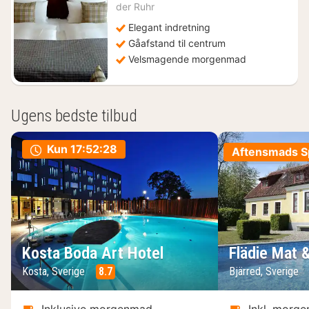
der Ruhr
kr.
Elegant indretning
Gåafstand til centrum
Velsmagende morgenmad
Ugens bedste tilbud
Kun
17:52:27
Aftensmads Sp
Kosta Boda Art Hotel
Flädie Mat 
Kosta, Sverige
8.7
Bjärred, Sverige