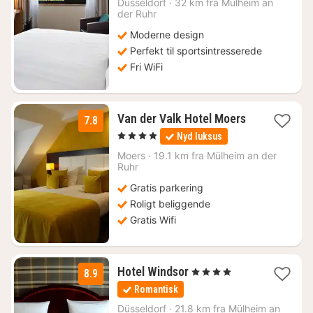
kr.
Düsseldorf
·
32 km fra Mülheim an
der Ruhr
Moderne design
Perfekt til sportsintresserede
Fri WiFi
3
Van der Valk Hotel Moers
7.8
nætter
, 4 Stjerner
Nyd luksus
fra
693
Moers
·
19.1 km fra Mülheim an der
Ruhr
kr.
Gratis parkering
Roligt beliggende
Gratis Wifi
1
Hotel Windsor
, 4 Stjerner
8.9
nat
Romantisk
fra
516
Düsseldorf
·
21.8 km fra Mülheim an