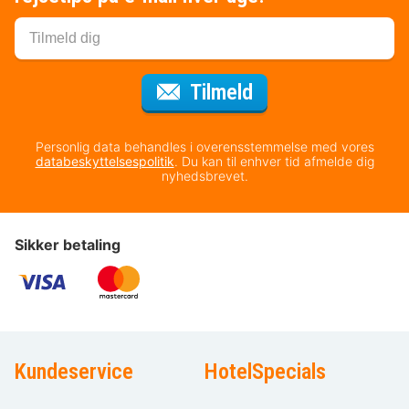
til nyhedsbrevet
Tilmeld
Personlig data behandles i overensstemmelse med vores
databeskyttelsespolitik
. Du kan til enhver tid afmelde dig
nyhedsbrevet.
Sikker betaling
Kundeservice
HotelSpecials