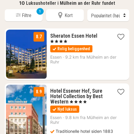
10
Luksushoteller i Mülheim an der Ruhr fundet
1
Filtre
Kort
3
Sheraton Essen Hotel
8.7
nætter
, 4 Stjerner
fra
Rolig beliggenhed
623
kr.
Essen
·
9.2 km fra Mülheim an der
Ruhr
Hotel Essener Hof, Sure
8.9
Hotel Collection by Best
2
Western
, 4 Stjerner
nætter
Nyd luksus
fra
503
Essen
·
9.8 km fra Mülheim an der
Ruhr
kr.
Traditionelle hotel siden 1883