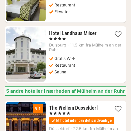
Restaurant
Elevator
1
Hotel Landhaus Milser
nat
, 4 Stjerner
fra
Duisburg
·
11.9 km fra Mülheim an der
758
Ruhr
kr.
Gratis Wi-Fi
Restaurant
Sauna
5 andre hoteller i nærheden af Mülheim an der Ruhr
2
The Wellem Dusseldorf
9.1
nætter
, 5 Stjerner
fra
Et hotel udenom det sædvanlige
1489
kr.
Düsseldorf
·
22.5 km fra Mülheim an