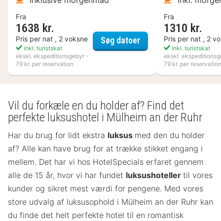
Inklusive morgenmad
Inkl. morg
Fra
Fra
1638 kr.
1310 kr.
Kosta Boda Art Hotel
Pris per nat , 2 voksne
Pris per nat , 2 v
Søg datoer
inkl. turistskat
inkl. turistskat
ekskl. ekspeditionsgebyr -
ekskl. ekspeditionsg
79 kr. per reservation
79 kr. per reservatio
Vil du forkæle en du holder af? Find det
perfekte luksushotel i Mülheim an der Ruhr
Har du brug for lidt ekstra
luksus
med den du holder
af? Alle kan have brug for at trække stikket engang i
mellem. Det har vi hos HotelSpecials erfaret gennem
alle de 15 år, hvor vi har fundet
luksushoteller
til vores
kunder og sikret mest værdi for pengene. Med vores
store udvalg af luksusophold i Mülheim an der Ruhr kan
du finde det helt perfekte hotel til en romantisk