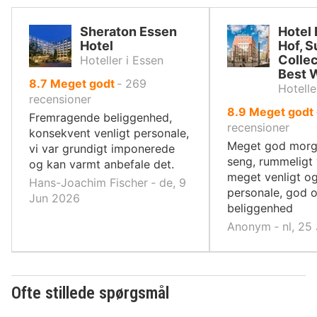
Sheraton Essen
Hotel
Hotel
Hof, S
Collec
Hoteller i Essen
Best 
ud
8.7
Meget godt
‐
269
Hotelle
af
recensioner
ud
8.9
Meget godt
10,
Fremragende beliggenhed,
af
recensioner
konsekvent venligt personale,
10,
Meget god morg
vi var grundigt imponerede
seng, rummeligt 
og kan varmt anbefale det.
meget venligt o
Hans-Joachim Fischer ‐ de, 9
personale, god o
Jun 2026
beliggenhed
Anonym ‐ nl, 25
Ofte stillede spørgsmål