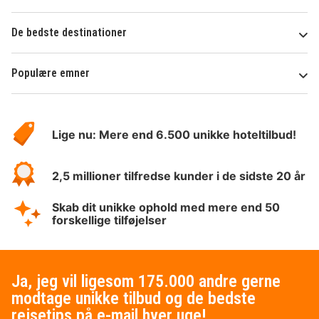
De bedste destinationer
Populære emner
Om
HotelSpecials
Lige nu: Mere end 6.500 unikke hoteltilbud!
2,5 millioner tilfredse kunder i de sidste 20 år
Skab dit unikke ophold med mere end 50
forskellige tilføjelser
Ja, jeg vil ligesom 175.000 andre gerne
modtage unikke tilbud og de bedste
rejsetips på e-mail hver uge!