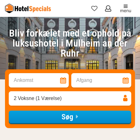
menu
Mine
favoritter
Bliv forkælet med et ophold på
luksushotel i Mülheim an der
Ruhr
Ankomst
Afgang
2 Voksne (1 Værelse)
Søg