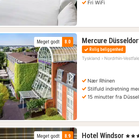
Fri WiFi
Mercure Düsseldor
Meget godt
8.0
Rolig beliggenhed
Tyskland
›
Nordrhin-Vestfal
Nær Rhinen
Forrige billede
Næste billede
Stilfuld indretning m
15 minutter fra Düsse
1
Hotel Windsor
Meget godt
8.9
, 4 Stje