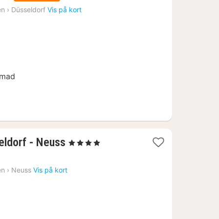
en
›
Düsseldorf
Vis på kort
nmad
2
eldorf - Neuss
, 4 Stjerner
nætter
fra
en
›
Neuss
Vis på kort
703
kr.