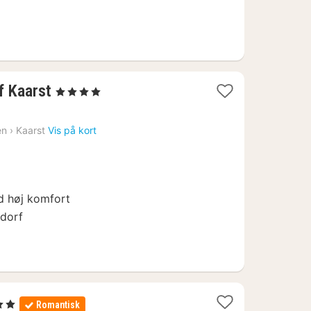
2
f Kaarst
, 4 Stjerner
nætter
fra
en
›
Kaarst
Vis på kort
516
kr.
ed høj komfort
ldorf
rner
Romantisk