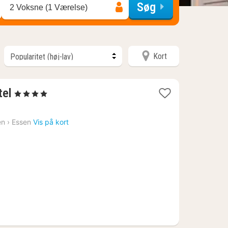
Søg
2 Voksne (1 Værelse)
Kort
3
tel
, 4 Stjerner
nætter
fra
en
›
Essen
Vis på kort
623
kr.