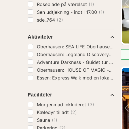
Roseblade på værelset
(1)
Sen udtjekning - indtil 17.00
(1)
sde_764
(2)
Aktiviteter
Oberhausen: SEA LIFE Oberhau
Oberhause
Adventure Darkness - Guidet tur i mørket
Faciliteter
Morgenmad inkluderet
(3)
Kæledyr tilladt
(2)
Sauna
(1)
Parkering
(2)