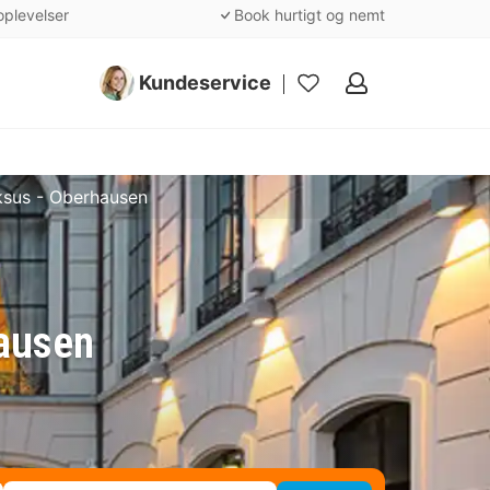
oplevelser
Book hurtigt og nemt
Kundeservice
Mine
favoritter
ksus - Oberhausen
hausen