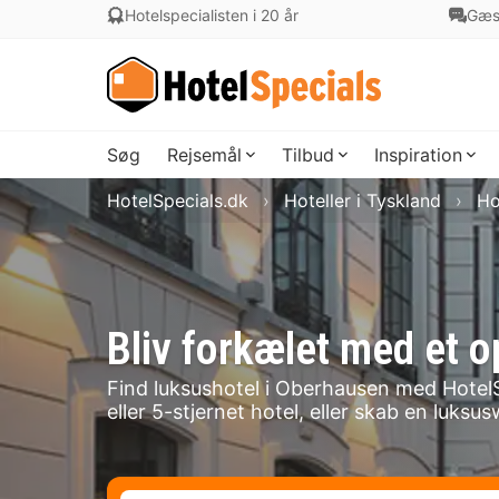
Hotelspecialisten i 20 år
Gæs
Søg
Rejsemål
Tilbud
Inspiration
HotelSpecials.dk
Hoteller i Tyskland
Ho
Bliv forkælet med et 
Find luksushotel i Oberhausen med HotelS
eller 5-stjernet hotel, eller skab en luk