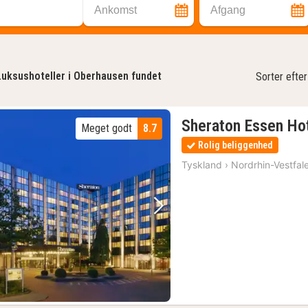
Ankomst
Afgang
Luksushoteller i Oberhausen fundet
Sorter efter
Sheraton Essen Ho
Meget godt
8.7
Rolig beliggenhed
Tyskland
›
Nordrhin-Vestfal
Forrige billede
Næste billede