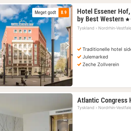
Hotel Essener Hof,
Meget godt
8.9
2
by Best Western
, 4
n
Tyskland
›
Nordrhin-Vestfal
fr
5
kr
Traditionelle hotel si
Forrige billede
Næste billede
Julemarked
Zeche Zollverein
Atlantic Congress 
Tyskland
›
Nordrhin-Vestfal
(1)