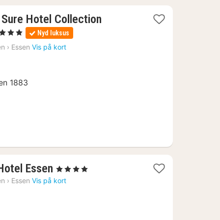
 Sure Hotel Collection
 Stjerner
Nyd luksus
ætter
en
›
Essen
Vis på kort
a
03
.
den 1883
1
Hotel Essen
, 4 Stjerner
nat
en
›
Essen
Vis på kort
fra
747
kr.