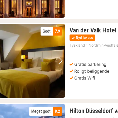
Van der Valk Hotel
Godt
7.9
Nyd luksus
Tyskland
›
Nordrhin-Vestfal
Gratis parkering
Forrige billede
Næste billede
Roligt beliggende
Gratis Wifi
1
Hilton Düsseldorf
Meget godt
8.2
, 
n