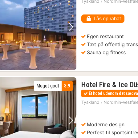
Tyskland
›
Nordrhin-Vestfal
f
5
Lås op rabat
k
Forrige billede
Næste billede
Egen restaurant
Tæt på offentlig tran
Sauna og fitness
Hotel Fire & Ice D
Meget godt
8.9
Et hotel udenom det sædva
Tyskland
›
Nordrhin-Vestfal
Moderne design
Forrige billede
Næste billede
Perfekt til sportsintr