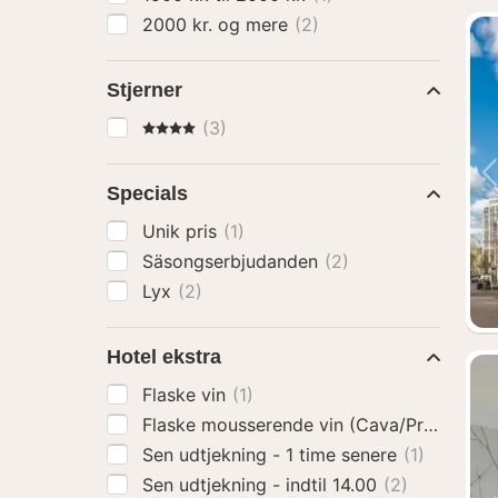
2000 kr. og mere
(2)
Stjerner
4 Stjerner
(3)
Specials
Unik pris
(1)
Säsongserbjudanden
(2)
Lyx
(2)
Hotel ekstra
Flaske vin
(1)
Flaske mousserende vin (Cava/Prosecco)
Sen udtjekning - 1 time senere
(1)
Sen udtjekning - indtil 14.00
(2)