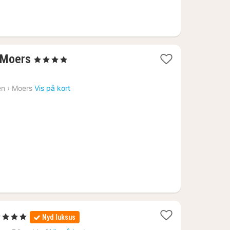
3
 Moers
, 4 Stjerner
nætter
fra
en
›
Moers
Vis på kort
693
kr.
4 Stjerner
Nyd luksus
at