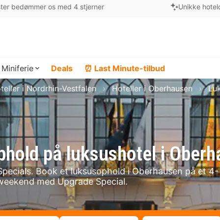
ter bedømmer os med 4 stjerner
Unikke hotel
Miniferie
Deals
⏰ Last Minute-tilbud
teller i Nordrhin-Vestfalen
Hoteller i Oberhausen
Lu
ophold på luksushotel i Ober
pecials. Book et luksusophold i Oberhausen på et 4-
susweekend med Upgrade Special.