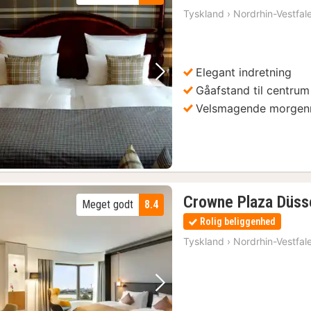
nat
Tyskland
›
Nordrhin-Vestfal
fra
516
kr.
Elegant indretning
Forrige billede
Næste billede
Gåafstand til centrum
Velsmagende morge
Crowne Plaza Düss
Meget godt
8.4
Rolig beliggenhed
Tyskland
›
Nordrhin-Vestfal
Forrige billede
Næste billede