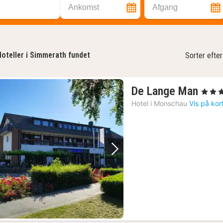
Ankomst
Afgang
oteller i Simmerath fundet
Sorter efter
1
De Lange Man
, 3 Stjer
nat
Hotel i
Monschau
Vis på kor
fra
938
kr.
Forrige billede
Næste billede