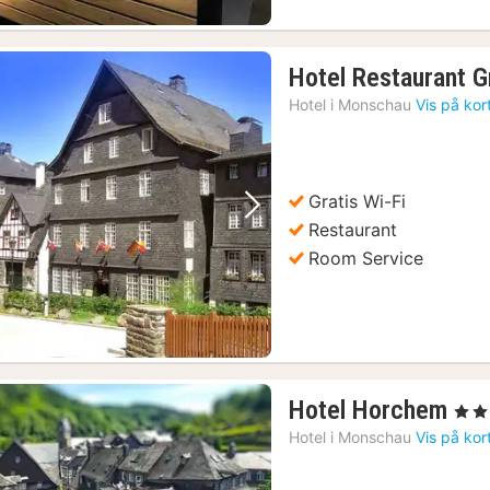
Hotel Restaurant G
Hotel i
Monschau
Vis på kor
Gratis Wi-Fi
Forrige billede
Næste billede
Restaurant
Room Service
1
Hotel Horchem
, 3 St
nat
Hotel i
Monschau
Vis på kor
fra
18