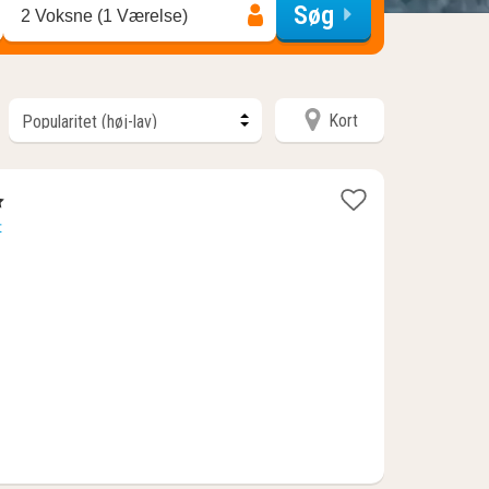
Søg
2 Voksne (1 Værelse)
Kort
ner
t