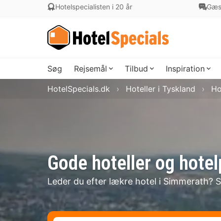
Hotelspecialisten i 20 år
Gæs
Søg
Rejsemål
Tilbud
Inspiration
HotelSpecials.dk
Hoteller i Tyskland
Ho
Gode hoteller og hote
Leder du efter lækre hotel i Simmerath? S