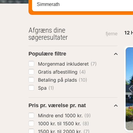
Søg efter destination ...
Afgræns dine
12
H
fjerne
søgeresultater
Populære filtre
Morgenmad inkluderet
(7)
Gratis afbestilling
(4)
Betaling på plads
(10)
Spa
(1)
Pris pr. værelse pr. nat
Mindre end 1000 kr.
(9)
1000 kr. til 1500 kr.
(8)
1500 kr. til 2000 kr.
(7)