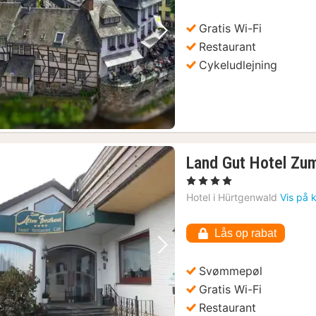
kr.
Gratis Wi-Fi
Forrige billede
Næste billede
Restaurant
Cykeludlejning
Land Gut Hotel Zum
, 4 Stjerner
Hotel i
Hürtgenwald
Vis på 
Lås op rabat
Forrige billede
Næste billede
Svømmepøl
Gratis Wi-Fi
Restaurant