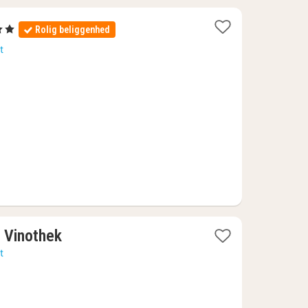
tjerner
Rolig beliggenhed
tter
t
5
1
 Vinothek
nat
t
fra
1271
kr.