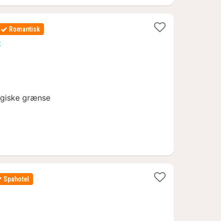
Romantisk
t
lgiske grænse
Spahotel