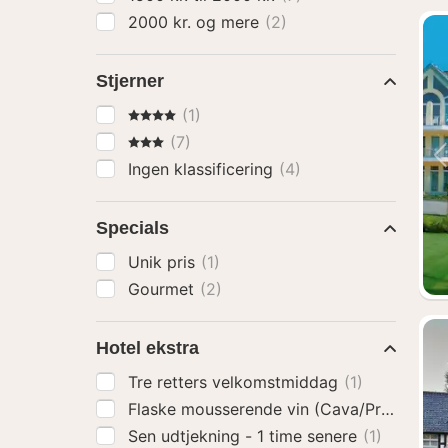
2000 kr. og mere
(2)
Stjerner
4 Stjerner
(1)
3 Stjerner
(7)
Ingen klassificering
(4)
Specials
Unik pris
(1)
Gourmet
(2)
Hotel ekstra
Tre retters velkomstmiddag
(1)
Flaske mousserende vin (Cava/Prosecco)
Sen udtjekning - 1 time senere
(1)