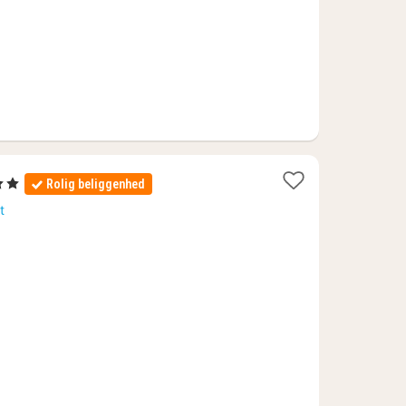
tjerner
Rolig beliggenhed
t
t
3