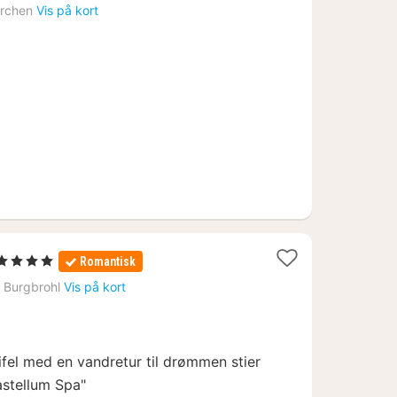
nat
irchen
Vis på kort
fra
1090
kr.
1
 4 Stjerner
Romantisk
nat
›
Burgbrohl
Vis på kort
fra
971
kr.
ifel med en vandretur til drømmen stier
astellum Spa"