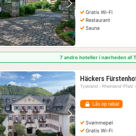
Forrige billede
Næste billede
Gratis Wi-Fi
Restaurant
Sauna
7 andre hoteller i nærheden af
Häckers Fürstenhof
Tyskland
›
Rheinland-Pfalz
Lås op rabat
Forrige billede
Næste billede
Svømmepøl
Gratis Wi-Fi