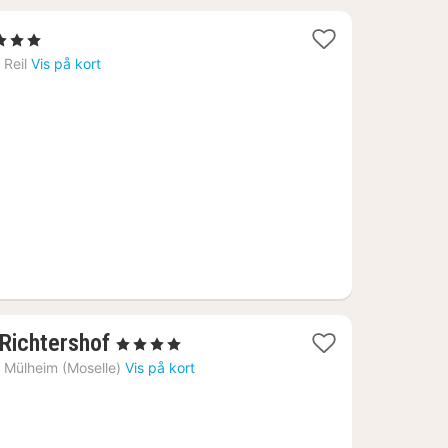
tjerner
t
›
Reil
Vis på kort
a
72
1
Richtershof
, 4 Stjerner
nat
›
Mülheim (Moselle)
Vis på kort
fra
1370
kr.