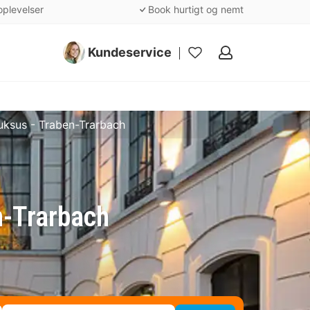
oplevelser
Book hurtigt og nemt
Kundeservice
Mine
favoritter
uksus - Traben-Trarbach
n-Trarbach