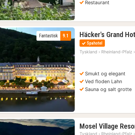
Restaurant
Häcker's Grand Ho
Fantastisk
9.1
Spahotel
Tyskland
›
Rheinland-Pfalz
Smukt og elegant
Forrige billede
Næste billede
Ved floden Lahn
Sauna og salt grotte
Mosel Village Reso
Tyskland
›
Rheinland-Pfalz