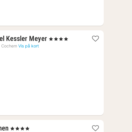
1
el Kessler Meyer
, 4 Stjerner
nat
›
Cochem
Vis på kort
fra
1414
kr.
1
hen
, 4 Stjerner