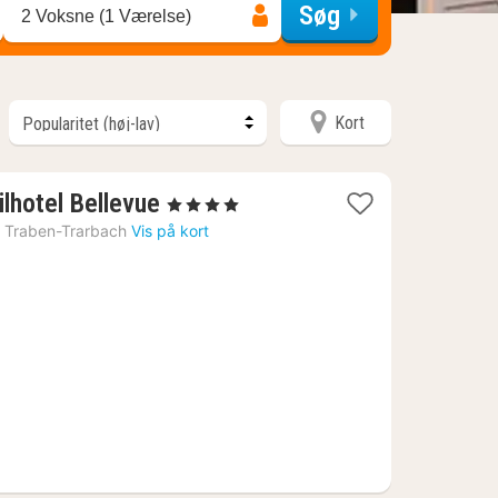
Søg
2 Voksne (1 Værelse)
Kort
1
lhotel Bellevue
, 4 Stjerner
nat
›
Traben-Trarbach
Vis på kort
fra
1474
kr.