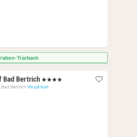
 Traben-Trarbach
1
 Bad Bertrich
, 4 Stjerner
nat
›
Bad Bertrich
Vis på kort
fra
696
kr.