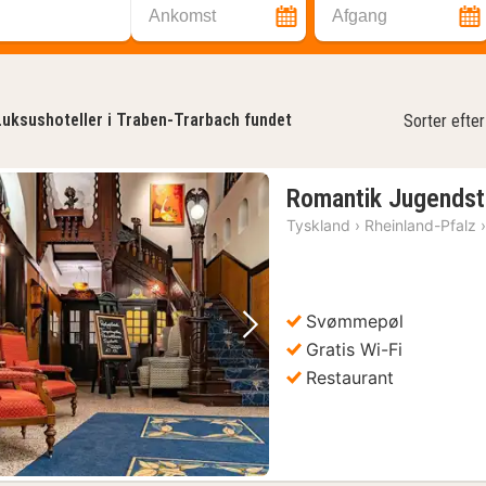
Ankomst
Afgang
Luksushoteller i Traben-Trarbach fundet
Sorter efter
Romantik Jugendsti
Tyskland
›
Rheinland-Pfalz
Svømmepøl
Forrige billede
Næste billede
Gratis Wi-Fi
Restaurant