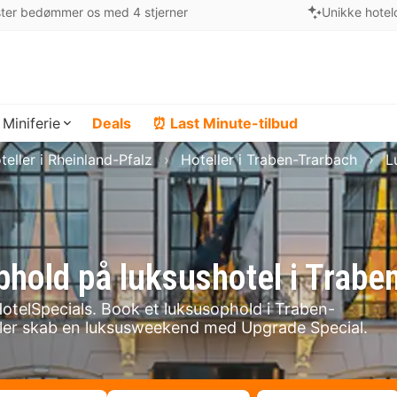
ter bedømmer os med 4 stjerner
Unikke hotel
Miniferie
Deals
⏰ Last Minute-tilbud
teller i Rheinland-Pfalz
Hoteller i Traben-Trarbach
L
phold på luksushotel i Trabe
otelSpecials. Book et luksusophold i Traben-
 eller skab en luksusweekend med Upgrade Special.