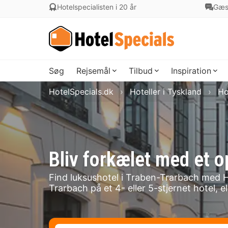
Hotelspecialisten i 20 år
Gæs
Søg
Rejsemål
Tilbud
Inspiration
HotelSpecials.dk
Hoteller i Tyskland
Ho
Bliv forkælet med et o
Find luksushotel i Traben-Trarbach med H
Trarbach på et 4- eller 5-stjernet hotel,