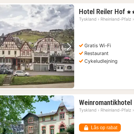
1
Hotel Reiler Hof
, 4 S
na
Tyskland
›
Rheinland-Pfalz
fr
15
kr.
Gratis Wi-Fi
ingården
(1)
Forrige billede
Næste billede
Restaurant
Cykeludlejning
Weinromantikhotel 
Tyskland
›
Rheinland-Pfalz
Lås op rabat