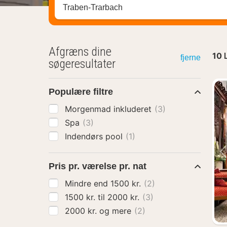
Søg efter destination ...
Afgræns dine
10
fjerne
søgeresultater
Populære filtre
Morgenmad inkluderet
(3)
Spa
(3)
Indendørs pool
(1)
Pris pr. værelse pr. nat
Mindre end 1500 kr.
(2)
1500 kr. til 2000 kr.
(3)
2000 kr. og mere
(2)