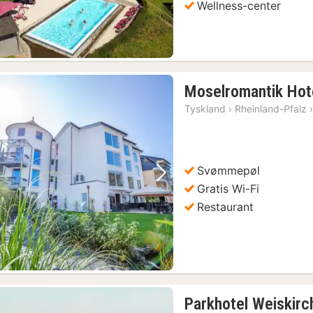
Wellness-center
Moselromantik Hot
Tyskland
›
Rheinland-Pfalz
Svømmepøl
Forrige billede
Næste billede
Gratis Wi-Fi
Restaurant
Parkhotel Weiskirc