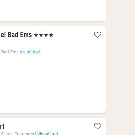
1
tel Bad Ems
, 4 Stjerner
nat
fra
›
Bad Ems
Vis på kort
1944
kr.
2
rt
nætter
›
Ellenz-Poltersdorf
Vis på kort