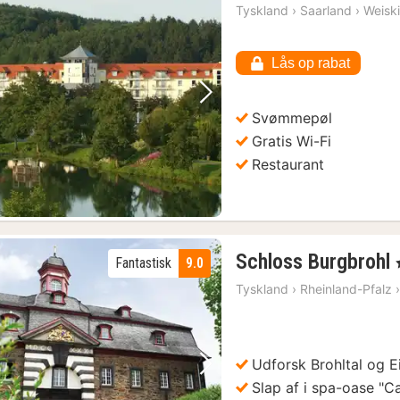
Tyskland
›
Saarland
›
Weisk
Lås op rabat
Forrige billede
Næste billede
Svømmepøl
Gratis Wi-Fi
Restaurant
Schloss Burgbrohl
Fantastisk
9.0
,
Tyskland
›
Rheinland-Pfalz
Udforsk Brohltal og E
Forrige billede
Næste billede
Slap af i spa-oase "C