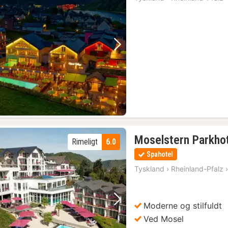
Forrige billede
Næste billede
Moselstern Parkho
Rimeligt
6.0
Spahotel
Tyskland
›
Rheinland-Pfalz
Moderne og stilfuldt
Forrige billede
Næste billede
Ved Mosel