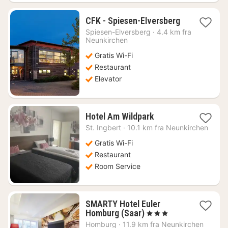
1
CFK - Spiesen-Elversberg
nat
Spiesen-Elversberg
·
4.4 km fra
fra
Neunkirchen
616
Gratis Wi-Fi
kr.
Restaurant
Elevator
1
Hotel Am Wildpark
nat
St. Ingbert
·
10.1 km fra Neunkirchen
fra
757
Gratis Wi-Fi
kr.
Restaurant
Room Service
SMARTY Hotel Euler
1
Homburg (Saar)
, 3 Stjerner
nat
Homburg
·
11.9 km fra Neunkirchen