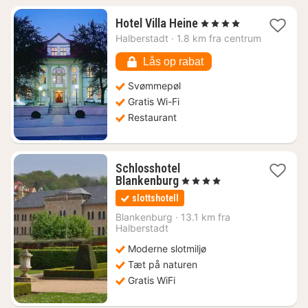
1
Hotel Villa Heine
, 4 Stjerner
nat
Halberstadt
·
1.8 km fra centrum
fra
1106
Lås op rabat
kr.
Svømmepøl
Gratis Wi-Fi
Restaurant
Schlosshotel
1
Blankenburg
, 4 Stjerner
nat
slottshotell
fra
1243
Blankenburg
·
13.1 km fra
Halberstadt
kr.
Moderne slotmiljø
Tæt på naturen
Gratis WiFi