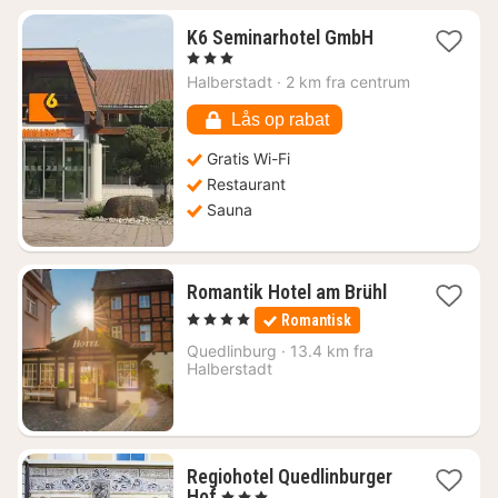
1
K6 Seminarhotel GmbH
nat
, 3 Stjerner
fra
Halberstadt
·
2 km fra centrum
544
kr.
Lås op rabat
Gratis Wi-Fi
Restaurant
Sauna
1
Romantik Hotel am Brühl
nat
, 4 Stjerner
Romantisk
fra
1242
Quedlinburg
·
13.4 km fra
Halberstadt
kr.
Regiohotel Quedlinburger
1
Hof
, 3 Stjerner