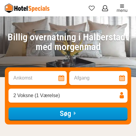
menu
Mine
favoritter
Billig overnatning i Halberstadt
med morgenmad
Ankomst
Afgang
2 Voksne (1 Værelse)
Søg