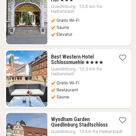
nat
Quedlinburg
·
13.8 km fra
fra
Halberstadt
569
Gratis Wi-Fi
kr.
Sauna
Elevator
Best Western Hotel
1
Schlossmuehle
, 4 Stjerner
nat
Quedlinburg
·
13.3 km fra
fra
Halberstadt
942
Gratis Wi-Fi
kr.
Restaurant
Sauna
Wyndham Garden
1
Quedlinburg Stadtschloss
nat
Quedlinburg
·
13 km fra Halberstadt
fra