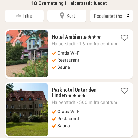
10
Overnatning i Halberstadt fundet
Filtre
Kort
1
Hotel Ambiente
, 3 Stjerner
nat
Halberstadt
·
1.3 km fra centrum
fra
468
Gratis Wi-Fi
kr.
Restaurant
Sauna
Parkhotel Unter den
1
Linden
, 4 Stjerner
nat
Halberstadt
·
500 m fra centrum
fra
681
Gratis Wi-Fi
kr.
Restaurant
Sauna