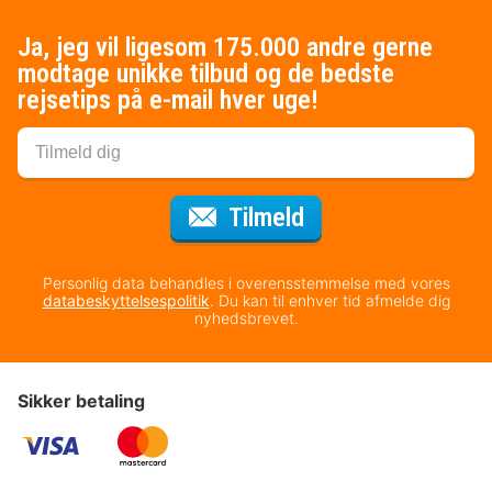
Ja, jeg vil ligesom 175.000 andre gerne
modtage unikke tilbud og de bedste
rejsetips på e-mail hver uge!
til nyhedsbrevet
Tilmeld
Personlig data behandles i overensstemmelse med vores
databeskyttelsespolitik
. Du kan til enhver tid afmelde dig
nyhedsbrevet.
Sikker betaling