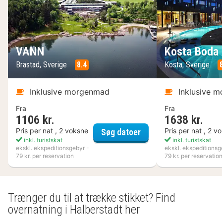
VANN
Kosta Boda 
Brastad, Sverige
8.4
Kosta, Sverige
Inklusive morgenmad
Inklusive 
Fra
Fra
1106 kr.
1638 kr.
VANN
Pris per nat , 2 voksne
Pris per nat , 2 v
Søg datoer
inkl. turistskat
inkl. turistskat
ekskl. ekspeditionsgebyr -
ekskl. ekspeditionsg
79 kr. per reservation
79 kr. per reservatio
Trænger du til at trække stikket? Find
overnatning i Halberstadt her