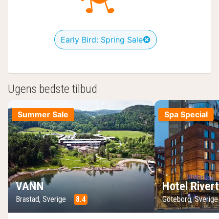
Early Bird: Spring Sale
Ugens bedste tilbud
Summer Sale
Spa Special
VANN
Hotel River
Brastad, Sverige
8.4
Göteborg, Sverig