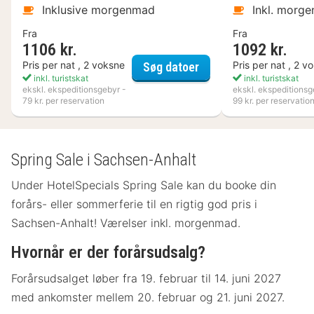
Inklusive morgenmad
Inkl. morg
Fra
Fra
1106 kr.
1092 kr.
VANN
Pris per nat , 2 voksne
Pris per nat , 2 v
Søg datoer
inkl. turistskat
inkl. turistskat
ekskl. ekspeditionsgebyr -
ekskl. ekspeditionsg
79 kr. per reservation
99 kr. per reservatio
Spring Sale i Sachsen-Anhalt
Under HotelSpecials Spring Sale kan du booke din
forårs- eller sommerferie til en rigtig god pris i
Sachsen-Anhalt! Værelser inkl. morgenmad.
Hvornår er der forårsudsalg?
Forårsudsalget løber fra 19. februar til 14. juni 2027
med ankomster mellem 20. februar og 21. juni 2027.