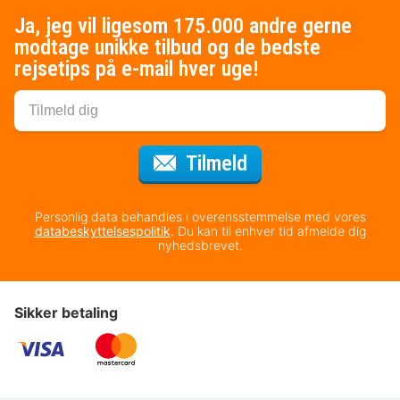
Ja, jeg vil ligesom 175.000 andre gerne
modtage unikke tilbud og de bedste
rejsetips på e-mail hver uge!
til nyhedsbrevet
Tilmeld
Personlig data behandles i overensstemmelse med vores
databeskyttelsespolitik
. Du kan til enhver tid afmelde dig
nyhedsbrevet.
Sikker betaling