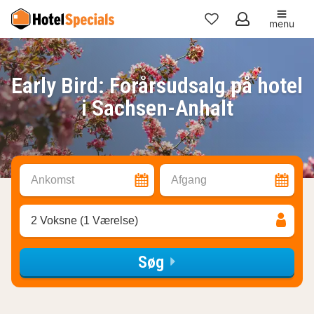
menu
Mine
favoritter
Early Bird: Forårsudsalg på hotel
i Sachsen-Anhalt
Ankomst
Afgang
2 Voksne (1 Værelse)
Søg