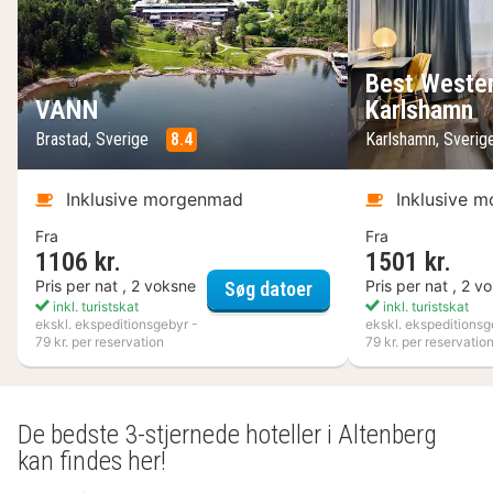
Best Wester
VANN
Karlshamn
Brastad, Sverige
8.4
Karlshamn, Sveri
Inklusive morgenmad
Inklusive 
Fra
Fra
1106 kr.
1501 kr.
VANN
Pris per nat , 2 voksne
Pris per nat , 2 v
Søg datoer
inkl. turistskat
inkl. turistskat
ekskl. ekspeditionsgebyr -
ekskl. ekspeditionsg
79 kr. per reservation
79 kr. per reservatio
De bedste 3-stjernede hoteller i Altenberg
kan findes her!