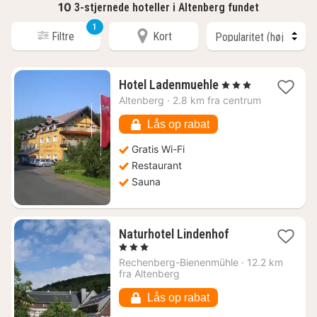
10
3-stjernede hoteller i Altenberg fundet
1
Filtre
Kort
1
Hotel Ladenmuehle
, 3 Stjerner
nat
Altenberg
·
2.8 km fra centrum
fra
392
Lås op rabat
kr.
Gratis Wi-Fi
Restaurant
Sauna
1
Naturhotel Lindenhof
nat
, 3 Stjerner
fra
Rechenberg-Bienenmühle
·
12.2 km
1061
fra Altenberg
kr.
Lås op rabat