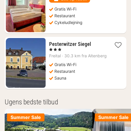
kr.
Gratis Wi-Fi
Restaurant
Cykeludlejning
1
Pesterwitzer Siegel
nat
, 3 Stjerner
fra
Freital
·
30.3 km fra Altenberg
566
kr.
Gratis Wi-Fi
Restaurant
Sauna
Ugens bedste tilbud
Summer Sale
Summer Sale