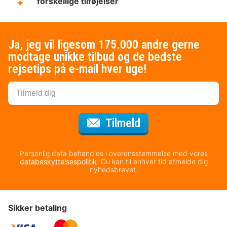
forskellige tilføjelser
Ja, jeg vil ligesom 175.000 andre gerne
modtage unikke tilbud og de bedste
rejsetips på e-mail hver uge!
til nyhedsbrevet
Tilmeld
Personlig data behandles i overensstemmelse med vores
databeskyttelsespolitik
. Du kan til enhver tid afmelde dig
nyhedsbrevet.
Sikker betaling