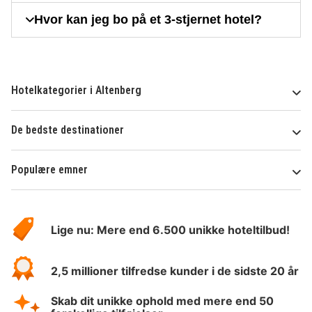
Hvor kan jeg bo på et 3-stjernet hotel?
Hotelkategorier i Altenberg
De bedste destinationer
Populære emner
Om
HotelSpecials
Lige nu: Mere end 6.500 unikke hoteltilbud!
2,5 millioner tilfredse kunder i de sidste 20 år
Skab dit unikke ophold med mere end 50