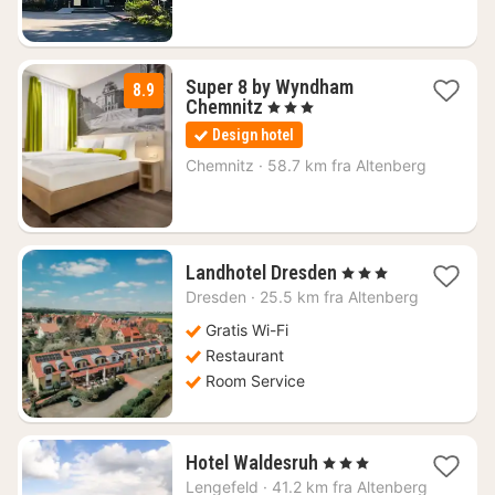
Super 8 by Wyndham
8.9
1
Chemnitz
, 3 Stjerner
nat
Design hotel
fra
440
Chemnitz
·
58.7 km fra Altenberg
kr.
1
Landhotel Dresden
, 3 Stjerner
nat
Dresden
·
25.5 km fra Altenberg
fra
621
Gratis Wi-Fi
kr.
Restaurant
Room Service
1
Hotel Waldesruh
, 3 Stjerner
nat
Lengefeld
·
41.2 km fra Altenberg