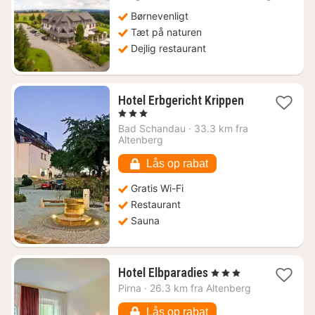
fra
640
Børnevenligt
kr.
Tæt på naturen
Dejlig restaurant
1
Hotel Erbgericht Krippen
nat
, 3 Stjerner
fra
Bad Schandau
·
33.3 km fra
1017
Altenberg
kr.
Lås op rabat
Gratis Wi-Fi
Restaurant
Sauna
1
Hotel Elbparadies
, 3 Stjerner
nat
Pirna
·
26.3 km fra Altenberg
fra
1189
Lås op rabat