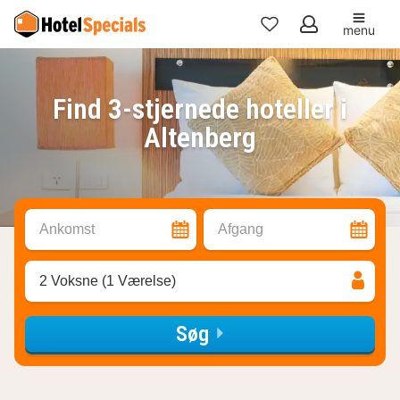
menu
Mine
favoritter
Find 3-stjernede hoteller i
Altenberg
Ankomst
Afgang
2 Voksne (1 Værelse)
Søg