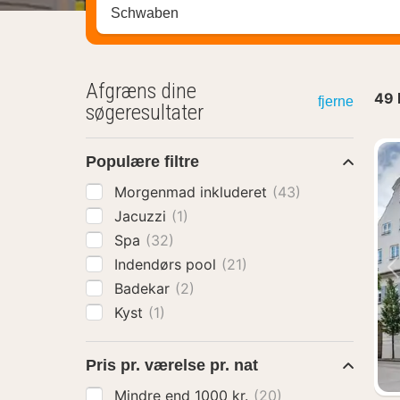
Søg efter destination ...
Afgræns dine
49
fjerne
søgeresultater
Populære filtre
Morgenmad inkluderet
(43)
Jacuzzi
(1)
Spa
(32)
Indendørs pool
(21)
Badekar
(2)
Kyst
(1)
Pris pr. værelse pr. nat
Mindre end 1000 kr.
(20)