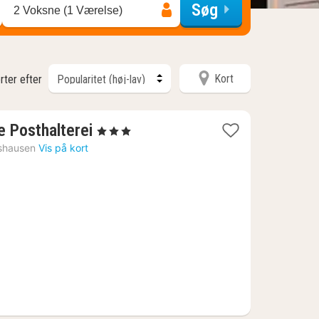
Søg
2 Voksne (1 Værelse)
Kort
rter efter
1
e Posthalterei
, 3 Stjerner
nat
shausen
Vis på kort
fra
817
kr.