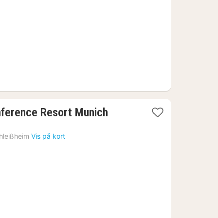
r.
1
onference Resort Munich
nat
fra
hleißheim
Vis på kort
844
kr.