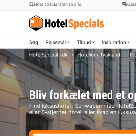
Hotelspecialisten i 20 år
Gæs
Søg
Rejsemål
Tilbud
Inspiration
HotelSpecials.dk
Hoteller i Tyskland
Ho
Bliv forkælet med et 
Find luksushotel i Schwaben med HotelSp
eller 5-stjernet hotel, eller skab en luk