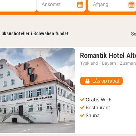
Ankomst
Afgang
Luksushoteller i Schwaben fundet
So
Romantik Hotel Alt
Tyskland
›
Bayern
›
Zusmar
Lås op rabat
Forrige billede
Næste billede
Gratis Wi-Fi
Restaurant
Sauna