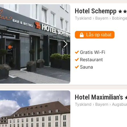
1
Hotel Schempp
, 4 St
nat
Tyskland
›
Bayern
›
Bobing
fra
64
Lås op rabat
kr.
Forrige billede
Næste billede
Gratis Wi-Fi
Restaurant
Sauna
Hotel Maximilian's
,
Tyskland
›
Bayern
›
Augsbu
(1)
k