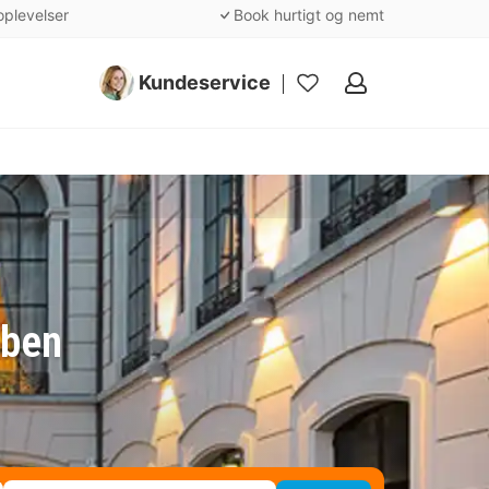
oplevelser
Book hurtigt og nemt
Kundeservice
Mine
favoritter
aben