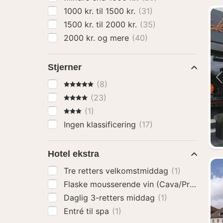
1000 kr. til 1500 kr.
(31)
1500 kr. til 2000 kr.
(35)
2000 kr. og mere
(40)
Stjerner
5 Stjerner
(8)
4 Stjerner
(23)
3 Stjerner
(1)
Ingen klassificering
(17)
Hotel ekstra
Tre retters velkomstmiddag
(1)
Flaske mousserende vin (Cava/Prosecco)
Daglig 3-retters middag
(1)
Entré til spa
(1)