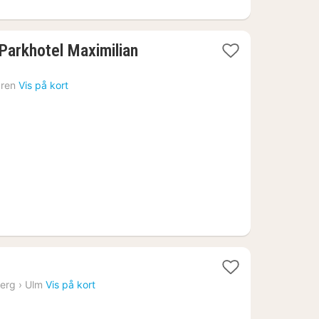
Parkhotel Maximilian
ren
Vis på kort
at
erg
›
Ulm
Vis på kort
ra
45