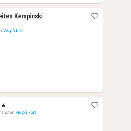
eiten Kempinski
n
Vis på kort
ner
ishofen
Vis på kort
7