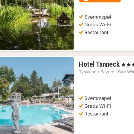
kr.
Forrige billede
Næste billede
Svømmepøl
Gratis Wi-Fi
Restaurant
1
Hotel Tanneck
, 4 Stje
nat
Tyskland
›
Bayern
›
Bad Wör
fra
112
kr.
Svømmepøl
Forrige billede
Næste billede
Gratis Wi-Fi
Restaurant