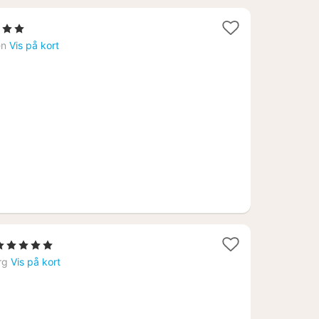
jerner
en
Vis på kort
9
1
 5 Stjerner
nat
rg
Vis på kort
fra
1095
r.