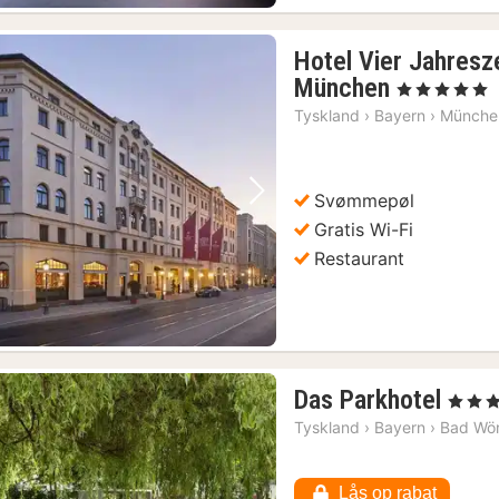
Hotel Vier Jahresz
1
München
, 5 Stjerner
nat
Tyskland
›
Bayern
›
Münche
fra
3041
kr.
Svømmepøl
Forrige billede
Næste billede
Gratis Wi-Fi
Restaurant
1
Das Parkhotel
, 4 Stjer
nat
Tyskland
›
Bayern
›
Bad Wör
fra
124
Lås op rabat