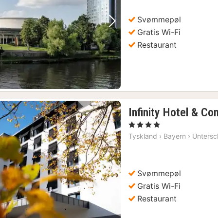
k
Svømmepøl
Forrige billede
Næste billede
Gratis Wi-Fi
Restaurant
Infinity Hotel & C
, 4 Stjerner
Tyskland
›
Bayern
›
Untersc
Svømmepøl
Forrige billede
Næste billede
Gratis Wi-Fi
Restaurant