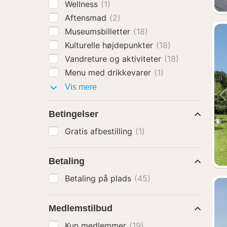
Wellness
(1)
Aftensmad
(2)
Museumsbilletter
(18)
Kulturelle højdepunkter
(18)
Vandreture og aktiviteter
(18)
Menu med drikkevarer
(1)
Pakker
Vis mere
med
Betingelser
Gratis afbestilling
(1)
Betaling
Betaling på plads
(45)
Medlemstilbud
Kun medlemmer
(19)