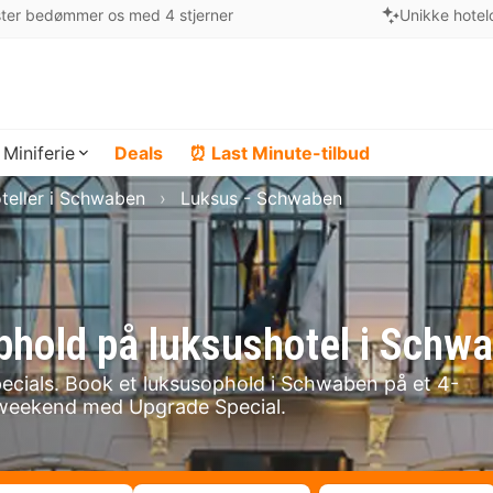
ter bedømmer os med 4 stjerner
Unikke hotel
Miniferie
Deals
⏰ Last Minute-tilbud
teller i Schwaben
Luksus - Schwaben
ophold på luksushotel i Schw
ecials. Book et luksusophold i Schwaben på et 4-
susweekend med Upgrade Special.