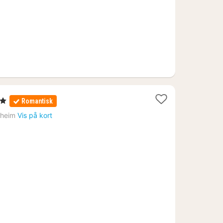
er
Romantisk
sheim
Vis på kort