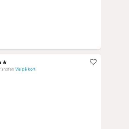
rner
ishofen
Vis på kort
6