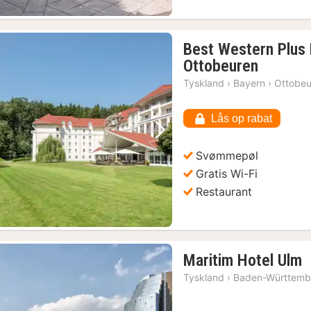
Best Western Plus 
1
Ottobeuren
nat
Tyskland
›
Bayern
›
Ottobeu
fra
738
Lås op rabat
kr.
Forrige billede
Næste billede
Svømmepøl
Gratis Wi-Fi
Restaurant
1
Maritim Hotel Ulm
n
Tyskland
›
Baden-Württemb
f
6