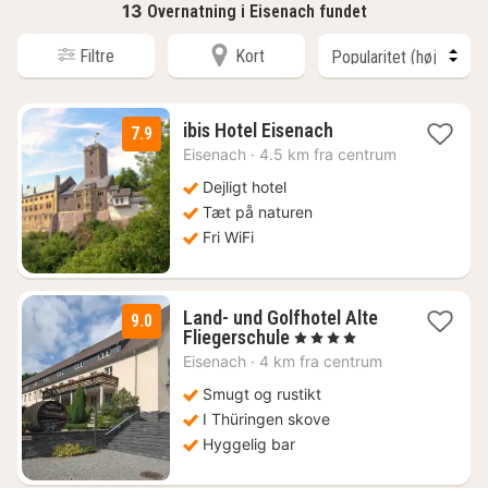
13
Overnatning i Eisenach fundet
Filtre
Kort
1
ibis Hotel Eisenach
7.9
nat
Eisenach
·
4.5 km fra centrum
fra
516
Dejligt hotel
kr.
Tæt på naturen
Fri WiFi
Land- und Golfhotel Alte
9.0
1
Fliegerschule
, 4 Stjerner
nat
Eisenach
·
4 km fra centrum
fra
554
Smugt og rustikt
kr.
I Thüringen skove
Hyggelig bar