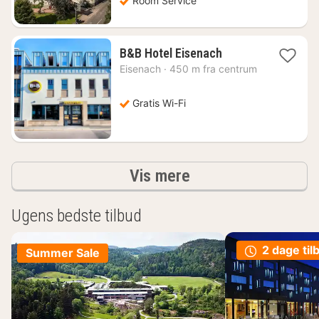
Room Service
1
B&B Hotel Eisenach
nat
Eisenach
·
450 m fra centrum
fra
378
kr.
Gratis Wi-Fi
resultater
Vis mere
Ugens bedste tilbud
2 dage til
Summer Sale