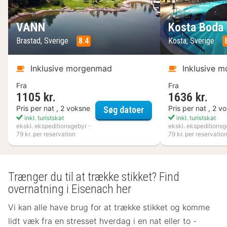
VANN
Kosta Boda 
Brastad, Sverige
8.4
Kosta, Sverige
Inklusive morgenmad
Inklusive 
Fra
Fra
1105 kr.
1636 kr.
VANN
Pris per nat , 2 voksne
Pris per nat , 2 v
Søg datoer
inkl. turistskat
inkl. turistskat
ekskl. ekspeditionsgebyr -
ekskl. ekspeditionsg
79 kr. per reservation
79 kr. per reservatio
Trænger du til at trække stikket? Find
overnatning i Eisenach her
Vi kan alle have brug for at trække stikket og komme
lidt væk fra en stresset hverdag i en nat eller to -