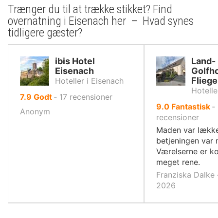
Trænger du til at trække stikket? Find
overnatning i Eisenach her – Hvad synes
tidligere gæster?
ibis Hotel
Land-
Eisenach
Golfho
Flieg
Hoteller i Eisenach
Hotelle
ud
7.9
Godt
‐
17
recensioner
ud
9.0
Fantastisk
‐
af
Anonym
af
recensioner
10,
10,
Maden var lække
betjeningen var 
Værelserne er k
meget rene.
Franziska Dalke 
2026