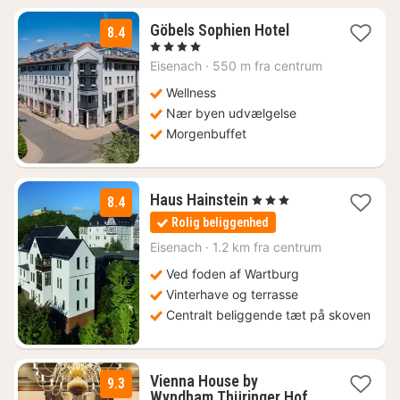
1
Göbels Sophien Hotel
8.4
nat
, 4 Stjerner
fra
Eisenach
·
550 m fra centrum
965
kr.
Wellness
Nær byen udvælgelse
Morgenbuffet
1
Haus Hainstein
, 3 Stjerner
8.4
nat
Rolig beliggenhed
fra
516
Eisenach
·
1.2 km fra centrum
kr.
Ved foden af Wartburg
Vinterhave og terrasse
Centralt beliggende tæt på skoven
Vienna House by
9.3
Wyndham Thüringer Hof