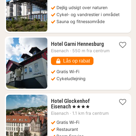
kr.
Dejlig udsigt over naturen
Cykel- og vandrestier i området
Sauna og fitnessområde
1
Hotel Garni Hennesburg
nat
Eisenach
·
550 m fra centrum
fra
735
Lås op rabat
kr.
Gratis Wi-Fi
Cykeludlejning
Hotel Glockenhof
1
Eisenach
, 4 Stjerner
nat
Eisenach
·
1.1 km fra centrum
fra
598
Gratis Wi-Fi
kr.
Restaurant