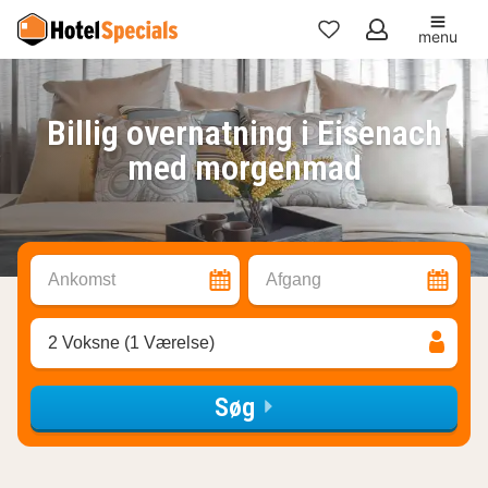
menu
Mine
favoritter
Billig overnatning i Eisenach
med morgenmad
Ankomst
Afgang
2 Voksne (1 Værelse)
Søg