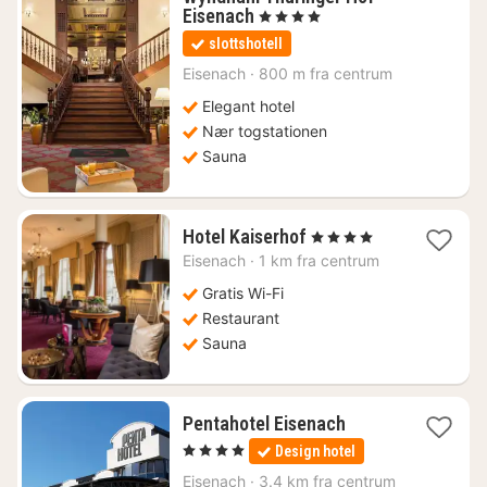
1
Eisenach
, 4 Stjerner
nat
slottshotell
fra
677
Eisenach
·
800 m fra centrum
kr.
Elegant hotel
Nær togstationen
Sauna
1
Hotel Kaiserhof
, 4 Stjerner
nat
Eisenach
·
1 km fra centrum
fra
754
Gratis Wi-Fi
kr.
Restaurant
Sauna
1
Pentahotel Eisenach
nat
, 4 Stjerner
Design hotel
fra
651
Eisenach
·
3.4 km fra centrum