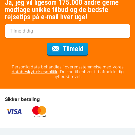
Ja, jeg vil ligesom 175.000 andre gerne
modtage unikke tilbud og de bedste
rejsetips på e-mail hver uge!
til nyhedsbrevet
Tilmeld
Personlig data behandles i overensstemmelse med vores
databeskyttelsespolitik
. Du kan til enhver tid afmelde dig
nyhedsbrevet.
Sikker betaling