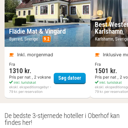
Best Wester
Flädie Mat & Vingård
Karlshamn
Bjärred, Sverige
9.2
Karlshamn, Sveri
Inkl. morgenmad
Inklusive 
Fra
Fra
1310 kr.
1501 kr.
Flädie Mat & Vingård
Pris per nat , 2 voksne
Pris per nat , 2 v
Søg datoer
inkl. turistskat
inkl. turistskat
ekskl. ekspeditionsgebyr -
ekskl. ekspeditionsg
79 kr. per reservation
79 kr. per reservatio
De bedste 3-stjernede hoteller i Oberhof kan
findes her!