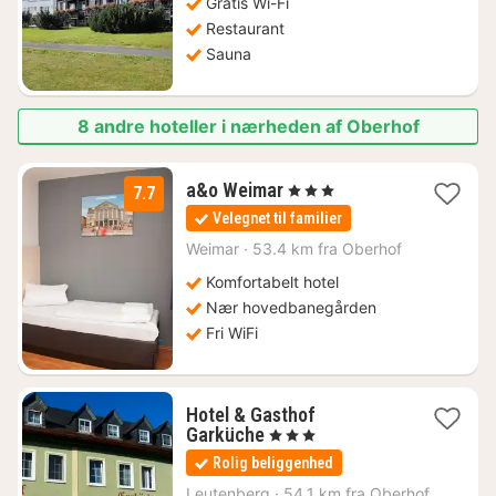
Gratis Wi-Fi
Restaurant
Sauna
8 andre hoteller i nærheden af Oberhof
2
a&o Weimar
, 3 Stjerner
7.7
nætter
Velegnet til familier
fra
544
Weimar
·
53.4 km fra Oberhof
kr.
Komfortabelt hotel
Nær hovedbanegården
Fri WiFi
Hotel & Gasthof
1
Garküche
, 3 Stjerner
nat
Rolig beliggenhed
fra
748
Leutenberg
·
54.1 km fra Oberhof