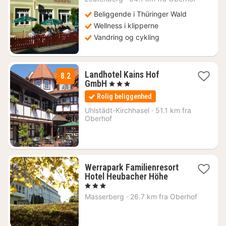
kr.
Beliggende i Thüringer Wald
Wellness i klipperne
Vandring og cykling
Landhotel Kains Hof
8.2
1
GmbH
, 3 Stjerner
nat
Rolig beliggenhed
fra
404
Uhlstädt-Kirchhasel
·
51.1 km fra
Oberhof
kr.
Werrapark Familienresort
1
Hotel Heubacher Höhe
nat
, 3 Stjerner
fra
Masserberg
·
26.7 km fra Oberhof
1167
kr.