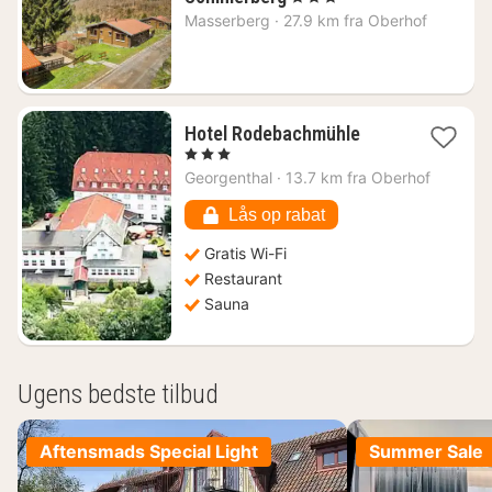
nætter
Masserberg
·
27.9 km fra Oberhof
fra
898
kr.
1
Hotel Rodebachmühle
nat
, 3 Stjerner
fra
Georgenthal
·
13.7 km fra Oberhof
750
kr.
Lås op rabat
Gratis Wi-Fi
Restaurant
Sauna
Ugens bedste tilbud
Aftensmads Special Light
Summer Sale