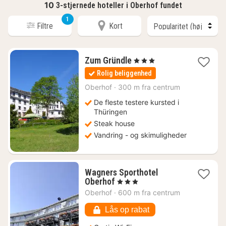
10
3-stjernede hoteller i Oberhof fundet
1
Filtre
Kort
1
Zum Gründle
, 3 Stjerner
nat
Rolig beliggenhed
fra
633
Oberhof
·
300 m fra centrum
kr.
De fleste testere kursted i
Thüringen
Steak house
Vandring - og skimuligheder
Wagners Sporthotel
1
Oberhof
, 3 Stjerner
nat
Oberhof
·
600 m fra centrum
fra
515
Lås op rabat
kr.