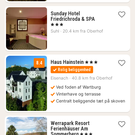
Sunday Hotel
1
Friedrichroda & SPA
nat
, 3 Stjerner
fra
Suhl
·
20.4 km fra Oberhof
637
kr.
2
Haus Hainstein
, 3 Stjerner
8.4
nætter
Rolig beliggenhed
fra
479
Eisenach
·
40.8 km fra Oberhof
kr.
Ved foden af Wartburg
Vinterhave og terrasse
Centralt beliggende tæt på skoven
Werrapark Resort
Ferienhäuser Am
2
Sommerberg
, 3 Stjerner