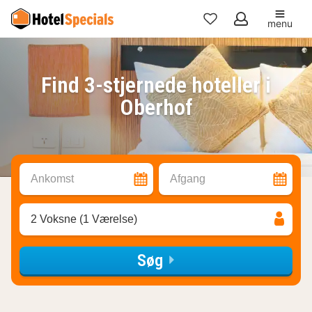
menu
Mine
favoritter
Find 3-stjernede hoteller i
Oberhof
Ankomst
Afgang
2 Voksne (1 Værelse)
Søg