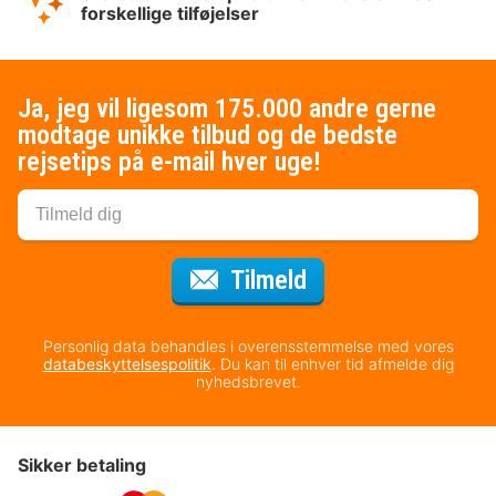
forskellige tilføjelser
Ja, jeg vil ligesom 175.000 andre gerne
modtage unikke tilbud og de bedste
rejsetips på e-mail hver uge!
til nyhedsbrevet
Tilmeld
Personlig data behandles i overensstemmelse med vores
databeskyttelsespolitik
. Du kan til enhver tid afmelde dig
nyhedsbrevet.
Sikker betaling