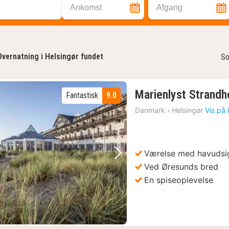
Ankomst
Afgang
Overnatning i Helsingør fundet
So
Marienlyst Strandh
Fantastisk
9.0
Danmark
›
Helsingør
Vis på 
Værelse med havudsi
Forrige billede
Næste billede
Ved Øresunds bred
En spiseoplevelse