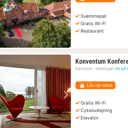
Forrige billede
Næste billede
Svømmepøl
Gratis Wi-Fi
Restaurant
Konventum Konfer
Danmark
›
Helsingør
Vis på 
Lås op rabat
Forrige billede
Næste billede
Gratis Wi-Fi
Cykeludlejning
Elevator