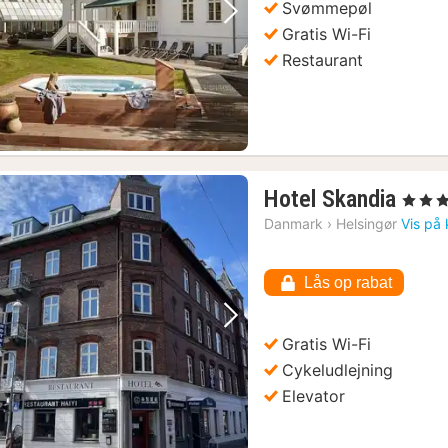
Svømmepøl
(2)
Forrige billede
Næste billede
Gratis Wi-Fi
Restaurant
1
Hotel Skandia
, 3 Stjer
nat
Danmark
›
Helsingør
Vis på 
fra
lads, katedral og vikingeskibe
(3)
892
Lås op rabat
kr.
Forrige billede
Næste billede
Gratis Wi-Fi
Cykeludlejning
Elevator