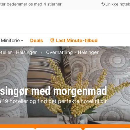
ter bedømmer os med 4 stjerner
Unikke hotel
Miniferie
Deals
⏰ Last Minute-tilbud
teller i Helsingør
Overnatning - Helsingør
Helsingør med morgenmad
19 hoteller og find det perfekte hotel til din