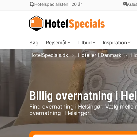
Hotelspecialisten i 20 år
Gæs
Søg
Rejsemål
Tilbud
Inspiration
HotelSpecials.dk
Hoteller i Danmark
Ho
Billig overnatning i 
Find overnatning i Helsingør. Vælg mellem 
overnatning i Helsingør.