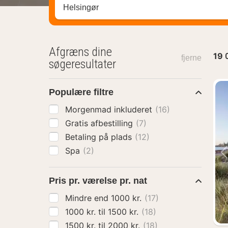
Søg efter destination ...
Afgræns dine
19
fjerne
søgeresultater
Populære filtre
Morgenmad inkluderet
(16)
Gratis afbestilling
(7)
Betaling på plads
(12)
Spa
(2)
Pris pr. værelse pr. nat
Mindre end 1000 kr.
(17)
1000 kr. til 1500 kr.
(18)
1500 kr. til 2000 kr.
(18)