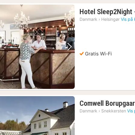
Hotel Sleep2Night
Danmark
›
Helsingør
Vis på 
Forrige billede
Næste billede
Gratis Wi-Fi
Comwell Borupgaa
Danmark
›
Snekkersten
Vis 