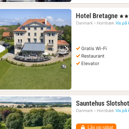
1
Hotel Bretagne
, 3 St
nat
Danmark
›
Hornbæk
Vis på 
fra
96
kr.
Gratis Wi-Fi
Forrige billede
Næste billede
Restaurant
Elevator
Sauntehus Slotshot
Danmark
›
Hornbæk
Vis på 
Lås op rabat