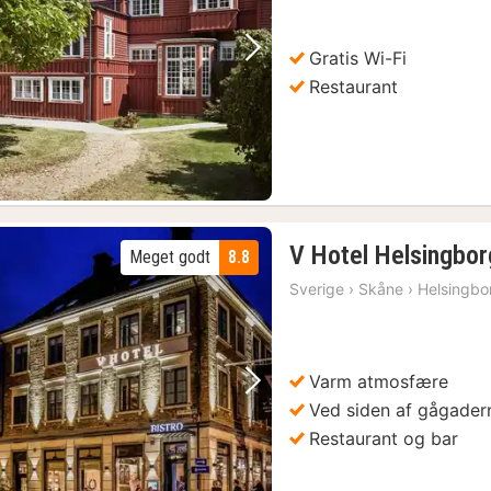
Gratis Wi-Fi
Forrige billede
Næste billede
Restaurant
V Hotel Helsingbor
Meget godt
8.8
Sverige
›
Skåne
›
Helsingbo
Varm atmosfære
Forrige billede
Næste billede
Ved siden af gågader
Restaurant og bar