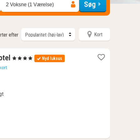
Søg
2 Voksne (1 Værelse)
Kort
rter efter
1
otel
, 4 Stjerner
Nyd luksus
nat
kort
fra
1598
kr.
gt