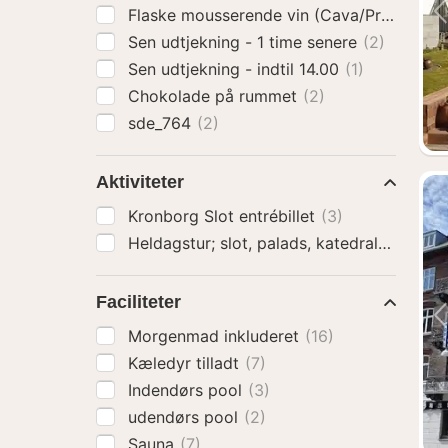
Flaske mousserende vin (Cava/Prosecco)
Sen udtjekning - 1 time senere
(2)
Sen udtjekning - indtil 14.00
(1)
Chokolade på rummet
(2)
sde_764
(2)
Aktiviteter
Kronborg Slot entrébillet
(3)
Heldagstur; slot, pa
Faciliteter
Morgenmad inkluderet
(16)
Kæledyr tilladt
(7)
Indendørs pool
(3)
udendørs pool
(2)
Sauna
(7)