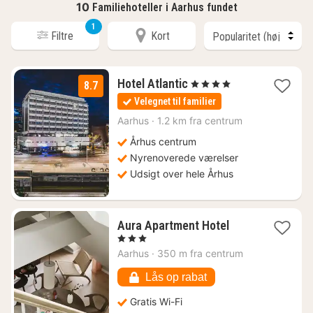
10
Familiehoteller i Aarhus fundet
1
Filtre
Kort
1
Hotel Atlantic
, 4 Stjerner
8.7
nat
Velegnet til familier
fra
899
Aarhus
·
1.2 km fra centrum
kr.
Århus centrum
Nyrenoverede værelser
Udsigt over hele Århus
1
Aura Apartment Hotel
nat
, 3 Stjerner
fra
Aarhus
·
350 m fra centrum
1198
kr.
Lås op rabat
Gratis Wi-Fi