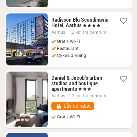
Radisson Blu Scandinavia
1
Hotel, Aarhus
, 4 Stjerner
nat
Aarhus
·
1.2 km fra centrum
fra
1010
Gratis Wi-Fi
kr.
Restaurant
Cykeludlejning
Daniel & Jacob's urban
studios and boutique
1
apartments
, 3 Stjerner
nat
Aarhus
·
1.2 km fra centrum
fra
442
Lås op rabat
kr.
Gratis Wi-Fi