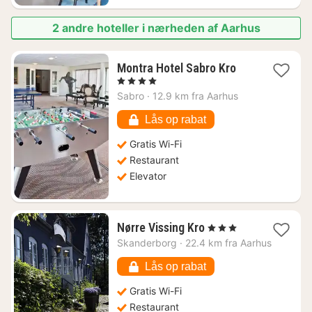
2 andre hoteller i nærheden af Aarhus
1
Montra Hotel Sabro Kro
nat
, 4 Stjerner
fra
Sabro
·
12.9 km fra Aarhus
851
kr.
Lås op rabat
Gratis Wi-Fi
Restaurant
Elevator
1
Nørre Vissing Kro
, 3 Stjerner
nat
Skanderborg
·
22.4 km fra Aarhus
fra
615
Lås op rabat
kr.
Gratis Wi-Fi
Restaurant