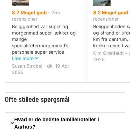
ud
ud
8.7
Meget godt
‐
255
8.2
Meget godt
af
af
recensioner
recensioner
10,
10,
Beliggenhed var super og
Beliggenheden s
morgenmad super lækker og
og strand er ufor
mange
km fra centrum. 
specialitetermorgenmad’s
konkurrence hva
personale super service
Kim Grønfeldt ‐ 
mindede og søde
Læs mere
2025
Susan Strobel ‐ dk, 19 Apr
2026
Ofte stillede spørgsmål
Hvad er de bedste familiehoteller i
Aarhus?