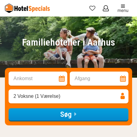
menu
Mine
favoritter
Familiehoteller i Aarhus
Ankomst
Afgang
2 Voksne (1 Værelse)
Søg