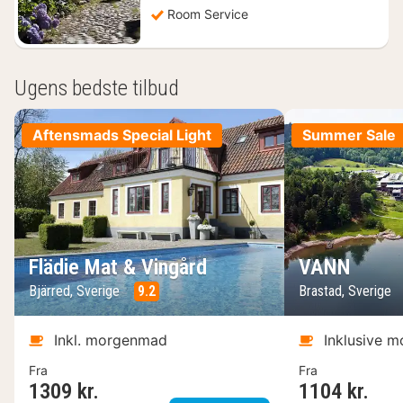
Room Service
Ugens bedste tilbud
Aftensmads Special Light
Summer Sale
Flädie Mat & Vingård
VANN
Bjärred, Sverige
9.2
Brastad, Sverige
Inkl. morgenmad
Inklusive 
Fra
Fra
1309 kr.
1104 kr.