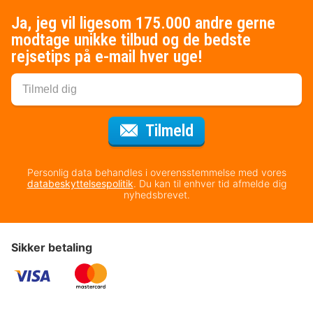
Ja, jeg vil ligesom 175.000 andre gerne
modtage unikke tilbud og de bedste
rejsetips på e-mail hver uge!
til nyhedsbrevet
Tilmeld
Personlig data behandles i overensstemmelse med vores
databeskyttelsespolitik
. Du kan til enhver tid afmelde dig
nyhedsbrevet.
Sikker betaling