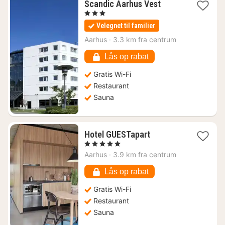
1
Scandic Aarhus Vest
nat
, 3 Stjerner
fra
Velegnet til familier
546
kr.
Aarhus
·
3.3 km fra centrum
Lås op rabat
Gratis Wi-Fi
Restaurant
Sauna
1
Hotel GUESTapart
nat
, 5 Stjerner
fra
Aarhus
·
3.9 km fra centrum
1048
kr.
Lås op rabat
Gratis Wi-Fi
Restaurant
Sauna