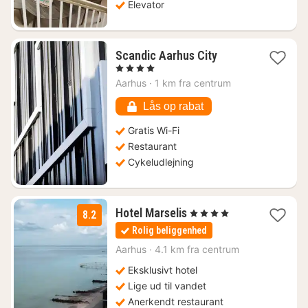
Elevator
1
Scandic Aarhus City
nat
, 4 Stjerner
fra
Aarhus
·
1 km fra centrum
720
kr.
Lås op rabat
Gratis Wi-Fi
Restaurant
Cykeludlejning
1
Hotel Marselis
, 4 Stjerner
8.2
nat
Rolig beliggenhed
fra
1004
Aarhus
·
4.1 km fra centrum
kr.
Eksklusivt hotel
Lige ud til vandet
Anerkendt restaurant