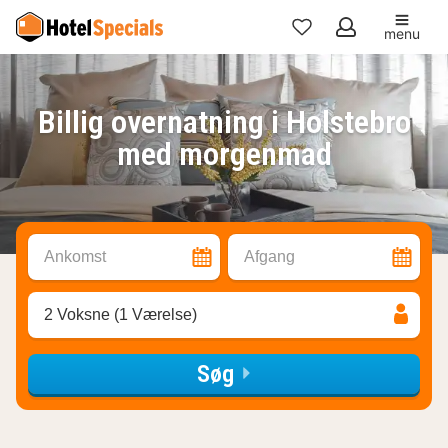
menu
Mine
favoritter
Billig overnatning i Holstebro
med morgenmad
Ankomst
Afgang
2 Voksne (1 Værelse)
Søg