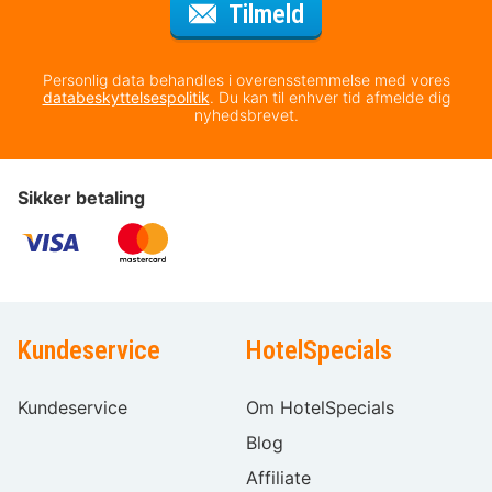
til nyhedsbrevet
Tilmeld
Personlig data behandles i overensstemmelse med vores
databeskyttelsespolitik
. Du kan til enhver tid afmelde dig
nyhedsbrevet.
Sikker betaling
Kundeservice
HotelSpecials
Kundeservice
Om HotelSpecials
Blog
Affiliate