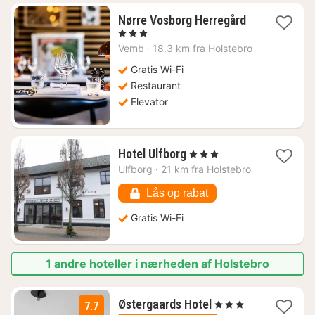
1
Nørre Vosborg Herregård
nat
, 3 Stjerner
fra
Vemb
·
18.3 km fra Holstebro
869
kr.
Gratis Wi-Fi
Restaurant
Elevator
1
Hotel Ulfborg
, 3 Stjerner
nat
Ulfborg
·
21 km fra Holstebro
fra
630
Lås op rabat
kr.
Gratis Wi-Fi
1 andre hoteller i nærheden af Holstebro
1
Østergaards Hotel
, 3 Stjerner
7.7