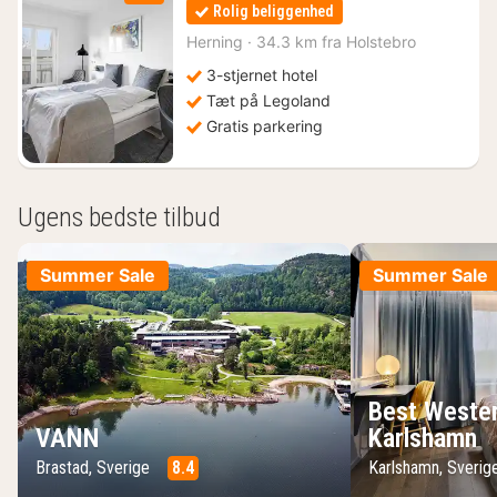
nat
Rolig beliggenhed
fra
859
Herning
·
34.3 km fra Holstebro
kr.
3-stjernet hotel
Tæt på Legoland
Gratis parkering
Ugens bedste tilbud
Summer Sale
Summer Sale
Best Wester
VANN
Karlshamn
Brastad, Sverige
8.4
Karlshamn, Sveri