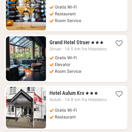
fra
719
Gratis Wi-Fi
kr.
Restaurant
Room Service
1
Grand Hotel Struer
, 3 Stjerner
nat
Struer
·
14.5 km fra Holstebro
fra
788
Gratis Wi-Fi
kr.
Elevator
Room Service
1
Hotel Aulum Kro
, 3 Stjerner
nat
Aulum
·
14.8 km fra Holstebro
fra
711
Gratis Wi-Fi
kr.
Restaurant