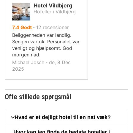
Hotel Vildbjerg
Hoteller i Vildbjerg
ud
7.4
Godt
‐
12
recensioner
af
Beliggenheden var landlig.
10,
Sengen var ok. Personalet var
venligt og hjælpsomt. God
morgenmad.
Michael Josch ‐ de, 8 Dec
2025
Ofte stillede spørgsmål
Hvad er et dejligt hotel til en nat væk?
Hvor kan jeg finde de bedste hoteller i