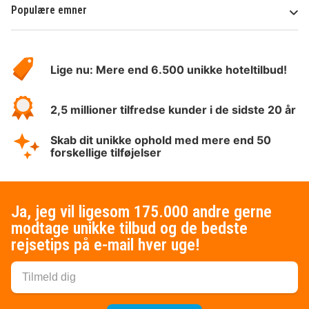
Populære emner
Om
HotelSpecials
Lige nu: Mere end 6.500 unikke hoteltilbud!
2,5 millioner tilfredse kunder i de sidste 20 år
Skab dit unikke ophold med mere end 50
forskellige tilføjelser
Ja, jeg vil ligesom 175.000 andre gerne
modtage unikke tilbud og de bedste
rejsetips på e-mail hver uge!