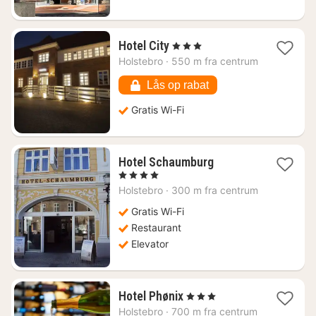
1
Hotel City
, 3 Stjerner
nat
Holstebro
·
550 m fra centrum
fra
472
Lås op rabat
kr.
Gratis Wi-Fi
1
Hotel Schaumburg
nat
, 4 Stjerner
fra
Holstebro
·
300 m fra centrum
753
kr.
Gratis Wi-Fi
Restaurant
Elevator
1
Hotel Phønix
, 3 Stjerner
nat
Holstebro
·
700 m fra centrum