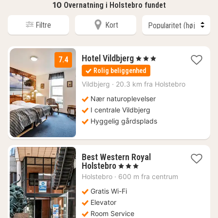
10
Overnatning i Holstebro fundet
Filtre
Kort
1
Hotel Vildbjerg
, 3 Stjerner
7.4
nat
Rolig beliggenhed
fra
860
Vildbjerg
·
20.3 km fra Holstebro
kr.
Nær naturoplevelser
I centrale Vildbjerg
Hyggelig gårdsplads
Best Western Royal
1
Holstebro
, 3 Stjerner
nat
Holstebro
·
600 m fra centrum
fra
675
Gratis Wi-Fi
kr.
Elevator
Room Service