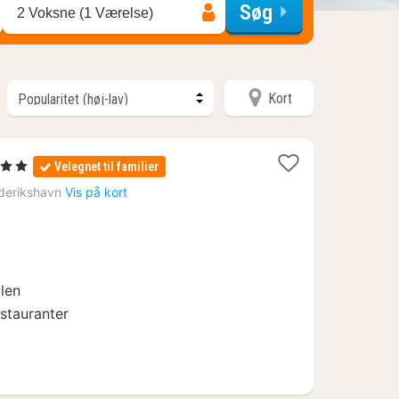
Søg
2 Voksne (1 Værelse)
Kort
erner
Velegnet til familier
derikshavn
Vis på kort
40
len
stauranter