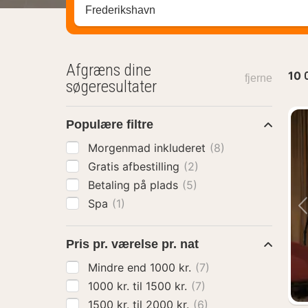
Søg efter destination ...
Afgræns dine
10
fjerne
søgeresultater
Populære filtre
Morgenmad inkluderet
(8)
Gratis afbestilling
(2)
Betaling på plads
(5)
Spa
(1)
Pris pr. værelse pr. nat
Mindre end 1000 kr.
(7)
1000 kr. til 1500 kr.
(7)
1500 kr. til 2000 kr.
(6)