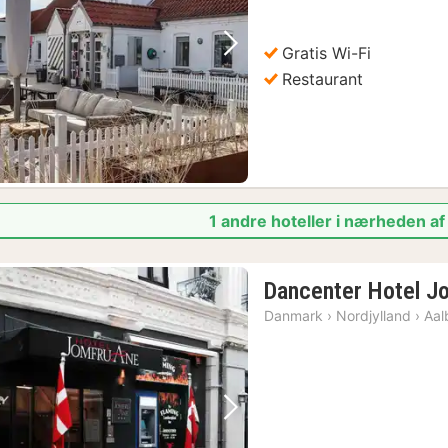
Gratis Wi-Fi
Forrige billede
Næste billede
Restaurant
1 andre hoteller i nærheden a
Dancenter Hotel J
Danmark
›
Nordjylland
›
Aal
Forrige billede
Næste billede