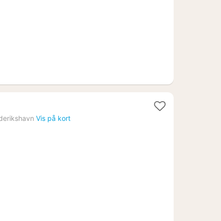
r.
derikshavn
Vis på kort