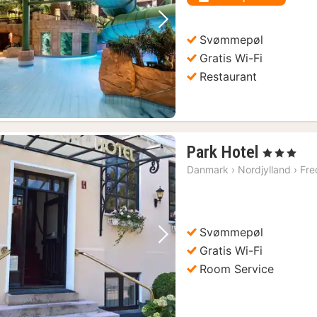
k
Forrige billede
Næste billede
Svømmepøl
Gratis Wi-Fi
Restaurant
1
Park Hotel
, 3 Stjerner
nat
Danmark
›
Nordjylland
›
Fre
fra
957
kr.
Svømmepøl
Forrige billede
Næste billede
Gratis Wi-Fi
Room Service