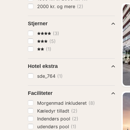
2000 kr. og mere
(2)
Stjerner
4 Stjerner
(3)
3 Stjerner
(5)
2 Stjerner
(1)
Hotel ekstra
sde_764
(1)
Faciliteter
Morgenmad inkluderet
(8)
Kæledyr tilladt
(2)
Indendørs pool
(2)
udendørs pool
(1)