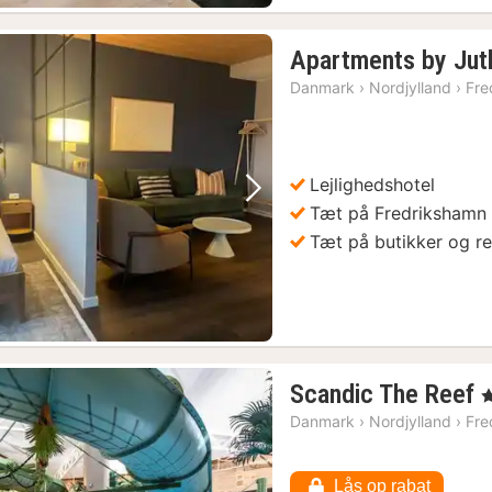
Apartments by Jut
Danmark
›
Nordjylland
›
Fre
Lejlighedshotel
Forrige billede
Næste billede
Tæt på Fredrikshamn
Tæt på butikker og re
Scandic The Reef
, 
n
Danmark
›
Nordjylland
›
Fre
f
Lås op rabat