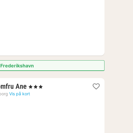
kr.
f Frederikshavn
1
omfru Ane
, 3 Stjerner
nat
borg
Vis på kort
fra
478
kr.