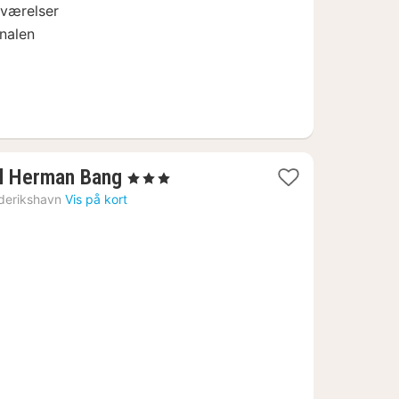
 værelser
nalen
1
l Herman Bang
, 3 Stjerner
nat
derikshavn
Vis på kort
fra
832
kr.