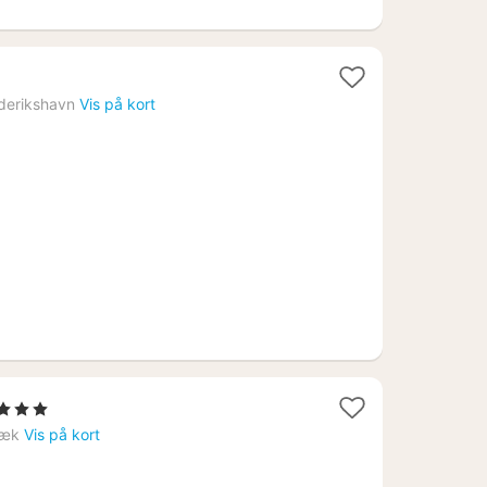
r
derikshavn
Vis på kort
1
, 3 Stjerner
nat
bæk
Vis på kort
fra
983