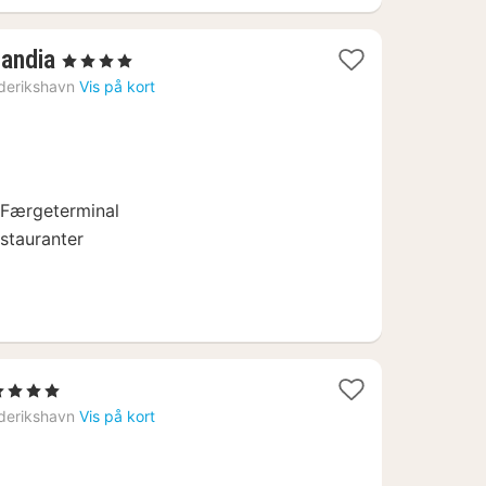
1
landia
, 4 Stjerner
nat
derikshavn
Vis på kort
fra
1849
kr.
 Færgeterminal
stauranter
1
4 Stjerner
at
derikshavn
Vis på kort
ra
830