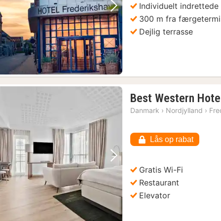
Individuelt indrettede
Forrige billede
Næste billede
300 m fra færgetermi
Dejlig terrasse
Best Western Hote
Danmark
›
Nordjylland
›
Fre
Lås op rabat
Forrige billede
Næste billede
Gratis Wi-Fi
Restaurant
Elevator