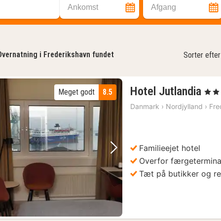
Ankomst
Afgang
Overnatning i Frederikshavn fundet
Sorter efter
1
Hotel Jutlandia
Meget godt
8.5
, 4 Stj
nat
Danmark
›
Nordjylland
›
Fre
fra
11
kr.
Familieejet hotel
Forrige billede
Næste billede
Overfor færgetermina
Tæt på butikker og re