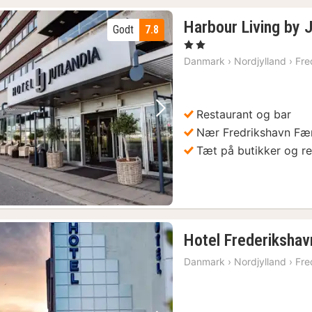
Harbour Living by J
Godt
7.8
, 2 Stjerner
Danmark
›
Nordjylland
›
Fre
Restaurant og bar
Forrige billede
Næste billede
Nær Fredrikshavn Fæ
Tæt på butikker og re
Hotel Frederikshav
Danmark
›
Nordjylland
›
Fre