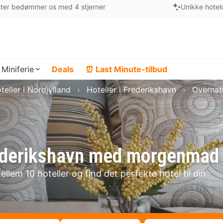
ter bedømmer os med 4 stjerner
Unikke hotel
Miniferie
Deals
⏰ Last Minute-tilbud
teller i Nordjylland
Hoteller i Frederikshavn
Overnat
Frederikshavn med morgenmad
lem 10 hoteller og find det perfekte hotel til din