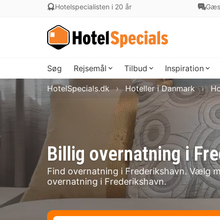
Hotelspecialisten i 20 år
Gæs
Søg
Rejsemål
Tilbud
Inspiration
HotelSpecials.dk
Hoteller i Danmark
Ho
Billig overnatning i 
Find overnatning i Frederikshavn. Vælg mel
overnatning i Frederikshavn.