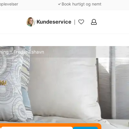
oplevelser
Book hurtigt og nemt
Kundeservice
Mine
favoritter
ning - Frederikshavn