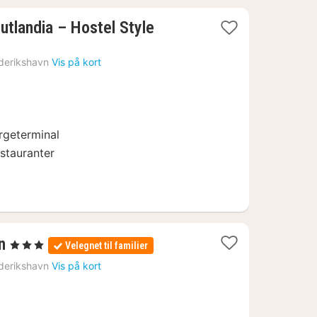
1
utlandia – Hostel Style
nat
fra
derikshavn
Vis på kort
749
kr.
rgeterminal
stauranter
1
n
, 3 Stjerner
Velegnet til familier
nat
derikshavn
Vis på kort
fra
995
kr.