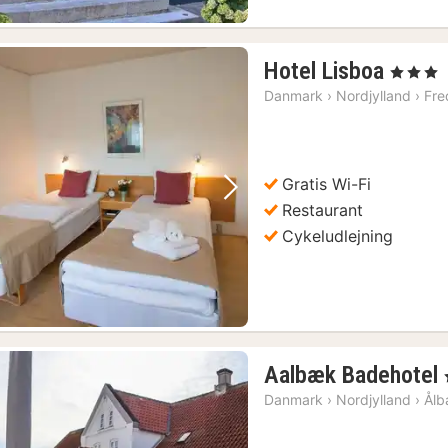
1
Hotel Lisboa
, 3 Stjerne
nat
Danmark
›
Nordjylland
›
Fre
fra
681
kr.
Gratis Wi-Fi
Forrige billede
Næste billede
Restaurant
Cykeludlejning
Aalbæk Badehotel
Danmark
›
Nordjylland
›
Ål