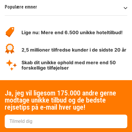
Populære emner
Om
HotelSpecials
Lige nu: Mere end 6.500 unikke hoteltilbud!
2,5 millioner tilfredse kunder i de sidste 20 år
Skab dit unikke ophold med mere end 50
forskellige tilføjelser
Ja, jeg vil ligesom 175.000 andre gerne
modtage unikke tilbud og de bedste
rejsetips på e-mail hver uge!