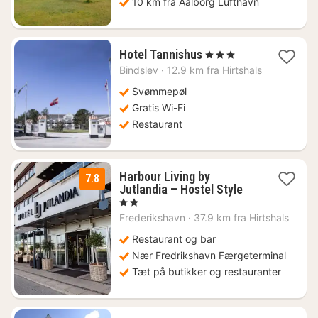
10 km fra Aalborg Lufthavn
1
Hotel Tannishus
, 3 Stjerner
nat
Bindslev
·
12.9 km fra Hirtshals
fra
632
Svømmepøl
kr.
Gratis Wi-Fi
Restaurant
Harbour Living by
7.8
1
Jutlandia – Hostel Style
nat
, 2 Stjerner
fra
Frederikshavn
·
37.9 km fra Hirtshals
749
kr.
Restaurant og bar
Nær Fredrikshavn Færgeterminal
Tæt på butikker og restauranter