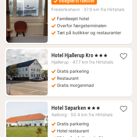
Velegnet til familier
fra
1140
Frederikshavn
·
37.9 km fra Hirtshals
kr.
Familieejet hotel
Overfor færgeterminalen
Tæt på butikker og restauranter
1
Hotel Hjallerup Kro
, 3 Stjerner
nat
Hjallerup
·
47.7 km fra Hirtshals
fra
968
Gratis parkering
kr.
Restaurant
Gratis morgenmad
1
Hotel Søparken
, 3 Stjerner
nat
Aalborg
·
50.4 km fra Hirtshals
fra
825
Gratis parkering
kr.
Hotel restaurant