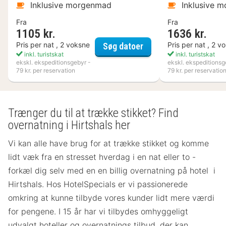
Inklusive morgenmad
Inklusive 
Fra
Fra
1105 kr.
1636 kr.
VANN
Pris per nat , 2 voksne
Pris per nat , 2 v
Søg datoer
inkl. turistskat
inkl. turistskat
ekskl. ekspeditionsgebyr -
ekskl. ekspeditionsg
79 kr. per reservation
79 kr. per reservatio
Trænger du til at trække stikket? Find
overnatning i Hirtshals her
Vi kan alle have brug for at trække stikket og komme
lidt væk fra en stresset hverdag i en nat eller to -
forkæl dig selv med en en billig overnatning på hotel i
Hirtshals. Hos HotelSpecials er vi passionerede
omkring at kunne tilbyde vores kunder lidt mere værdi
for pengene. I 15 år har vi tilbydes omhyggeligt
udvalgt hoteller og overnatnings tilbud, der kan