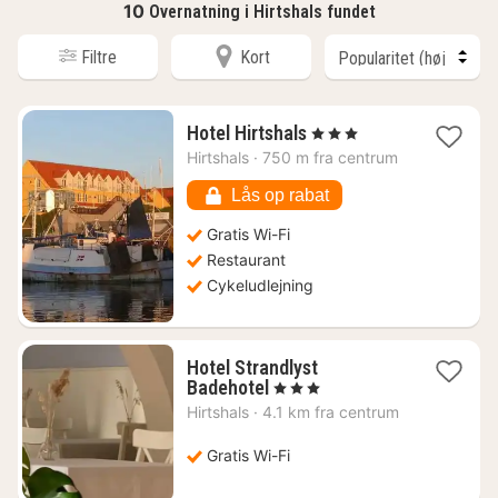
10
Overnatning i Hirtshals fundet
Filtre
Kort
1
Hotel Hirtshals
, 3 Stjerner
nat
Hirtshals
·
750 m fra centrum
fra
1036
Lås op rabat
kr.
Gratis Wi-Fi
Restaurant
Cykeludlejning
Hotel Strandlyst
1
Badehotel
, 3 Stjerner
nat
Hirtshals
·
4.1 km fra centrum
fra
699
Gratis Wi-Fi
kr.