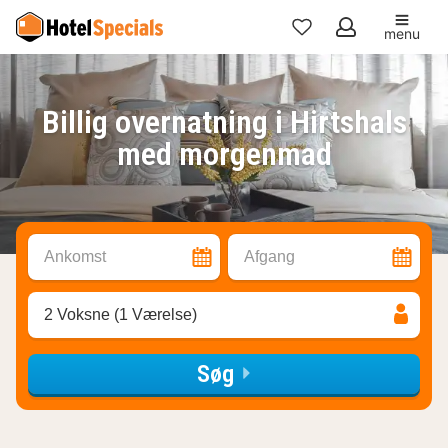
menu
Mine
favoritter
Billig overnatning i Hirtshals
med morgenmad
Ankomst
Afgang
2 Voksne (1 Værelse)
Søg