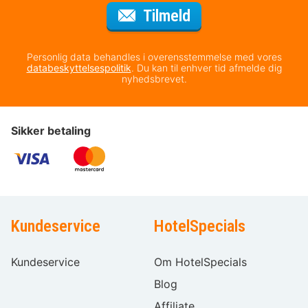
til nyhedsbrevet
Tilmeld
Personlig data behandles i overensstemmelse med vores
databeskyttelsespolitik
. Du kan til enhver tid afmelde dig
nyhedsbrevet.
Sikker betaling
Kundeservice
HotelSpecials
Kundeservice
Om HotelSpecials
Blog
Affiliate