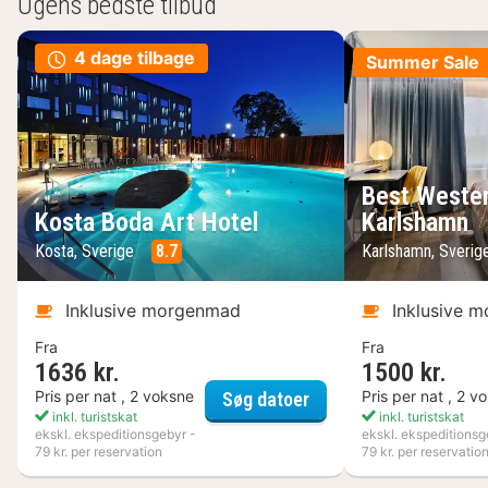
Ugens bedste tilbud
4 dage tilbage
Summer Sale
Best Wester
Kosta Boda Art Hotel
Karlshamn
Kosta, Sverige
8.7
Karlshamn, Sveri
Inklusive morgenmad
Inklusive 
Fra
Fra
1636 kr.
1500 kr.
Kosta Boda Art Hotel
Pris per nat , 2 voksne
Pris per nat , 2 v
Søg datoer
inkl. turistskat
inkl. turistskat
ekskl. ekspeditionsgebyr -
ekskl. ekspeditionsg
79 kr. per reservation
79 kr. per reservatio