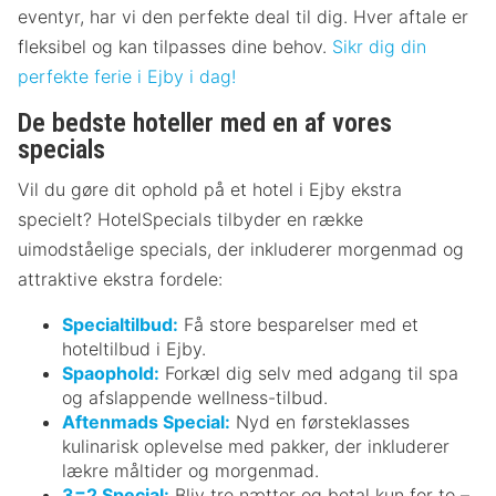
eventyr, har vi den perfekte deal til dig. Hver aftale er
fleksibel og kan tilpasses dine behov.
Sikr dig din
perfekte ferie i Ejby i dag!
De bedste hoteller med en af vores
specials
Vil du gøre dit ophold på et hotel i Ejby ekstra
specielt? HotelSpecials tilbyder en række
uimodståelige specials, der inkluderer morgenmad og
attraktive ekstra fordele:
Specialtilbud:
Få store besparelser med et
hoteltilbud i Ejby.
Spaophold:
Forkæl dig selv med adgang til spa
og afslappende wellness-tilbud.
Aftenmads Special:
Nyd en førsteklasses
kulinarisk oplevelse med pakker, der inkluderer
lækre måltider og morgenmad.
3=2 Special:
Bliv tre nætter og betal kun for to –