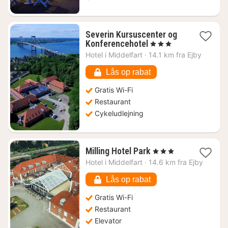
Severin Kursuscenter og
1
Konferencehotel
, 3 Stjerner
nat
Hotel i
Middelfart
·
14.1 km fra Ejby
fra
720
Lås op rabat
kr.
Gratis Wi-Fi
Restaurant
Cykeludlejning
1
Milling Hotel Park
, 3 Stjerner
nat
Hotel i
Middelfart
·
14.6 km fra Ejby
fra
632
Lås op rabat
kr.
Gratis Wi-Fi
Restaurant
Elevator