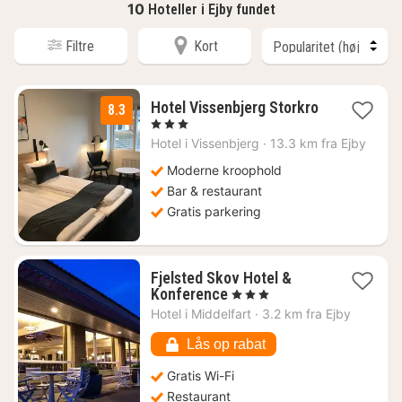
10
Hoteller i Ejby fundet
Filtre
Kort
Hotel Vissenbjerg Storkro
8.3
1
, 3 Stjerner
nat
Hotel i
Vissenbjerg
·
13.3 km fra Ejby
fra
884
Moderne kroophold
kr.
Bar & restaurant
Gratis parkering
Fjelsted Skov Hotel &
1
Konference
, 3 Stjerner
nat
Hotel i
Middelfart
·
3.2 km fra Ejby
fra
504
Lås op rabat
kr.
Gratis Wi-Fi
Restaurant