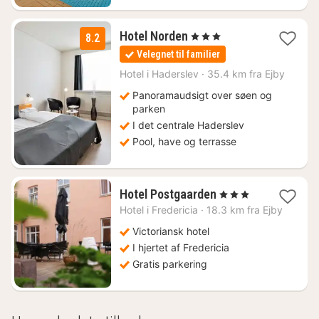
1
Hotel Norden
, 3 Stjerner
8.2
nat
Velegnet til familier
fra
860
Hotel i
Haderslev
·
35.4 km fra Ejby
kr.
Panoramaudsigt over søen og
parken
I det centrale Haderslev
Pool, have og terrasse
1
Hotel Postgaarden
, 3 Stjerner
nat
Hotel i
Fredericia
·
18.3 km fra Ejby
fra
920
Victoriansk hotel
kr.
I hjertet af Fredericia
Gratis parkering