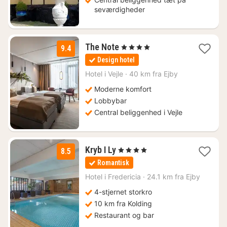
seværdigheder
1
The Note
, 4 Stjerner
9.4
nat
Design hotel
fra
775
Hotel i
Vejle
·
40 km fra Ejby
kr.
Moderne komfort
Lobbybar
Central beliggenhed i Vejle
1
Kryb I Ly
, 4 Stjerner
8.5
nat
Romantisk
fra
990
Hotel i
Fredericia
·
24.1 km fra Ejby
kr.
4-stjernet storkro
10 km fra Kolding
Restaurant og bar