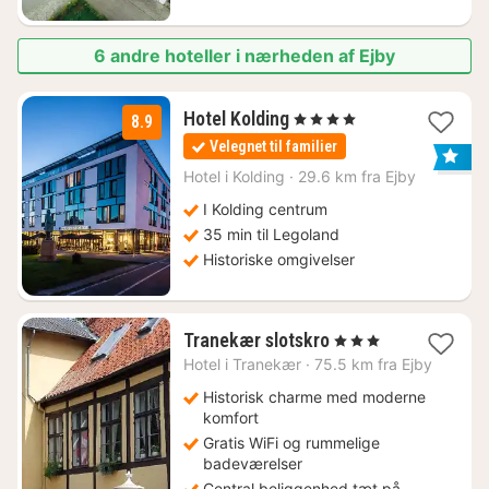
6 andre hoteller i nærheden af Ejby
1
Hotel Kolding
, 4 Stjerner
8.9
nat
Velegnet til familier
fra
760
Hotel i
Kolding
·
29.6 km fra Ejby
kr.
I Kolding centrum
35 min til Legoland
Historiske omgivelser
2
Tranekær slotskro
, 3 Stjerner
nætter
Hotel i
Tranekær
·
75.5 km fra Ejby
fra
935
Historisk charme med moderne
kr.
komfort
Gratis WiFi og rummelige
badeværelser
Central beliggenhed tæt på