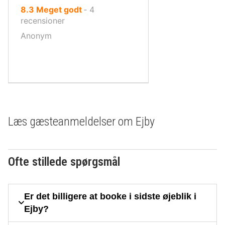
ud
8.3
Meget godt
‐
4
af
recensioner
10,
Anonym
Læs gæsteanmeldelser om Ejby
Ofte stillede spørgsmål
Er det billigere at booke i sidste øjeblik i
Ejby?