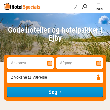
menu
Mine
favoritter
Gode hoteller og hotelpakker i
Ejby
Ankomst
Afgang
2 Voksne (1 Værelse)
Søg