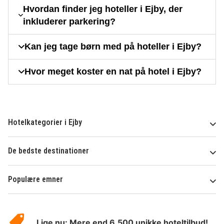
Hvordan finder jeg hoteller i Ejby, der
inkluderer parkering?
Kan jeg tage børn med på hoteller i Ejby?
Hvor meget koster en nat på hotel i Ejby?
Hotelkategorier i Ejby
De bedste destinationer
Populære emner
Om
HotelSpecials
Lige nu: Mere end 6.500 unikke hoteltilbud!