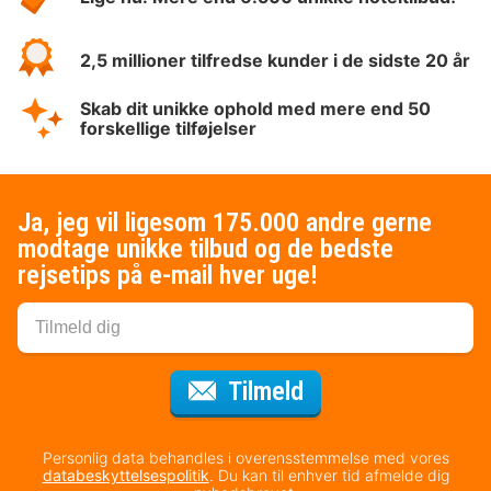
2,5 millioner tilfredse kunder i de sidste 20 år
Skab dit unikke ophold med mere end 50
forskellige tilføjelser
Ja, jeg vil ligesom 175.000 andre gerne
modtage unikke tilbud og de bedste
rejsetips på e-mail hver uge!
til nyhedsbrevet
Tilmeld
Personlig data behandles i overensstemmelse med vores
databeskyttelsespolitik
. Du kan til enhver tid afmelde dig