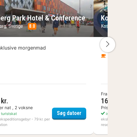
lede
rrige billede
Næste billede
Forrige bil
berg Park Hotel & Conference
Kosta Boda 
org, Sverige
8.0
Kosta, Sverige
8
Næste bi
nklusive morgenmad
Inklusive ad
Inklusive 
Fra
kr.
1636 kr.
er nat , 2 voksne
Pris per nat , 2 v
Hotell Karlshamn
Kviberg Park Hotel & Co
Søg datoer
 turistskat
inkl. turistskat
ekspeditionsgebyr - 79 kr. per
ekskl. ekspeditionsge
ation
reservation