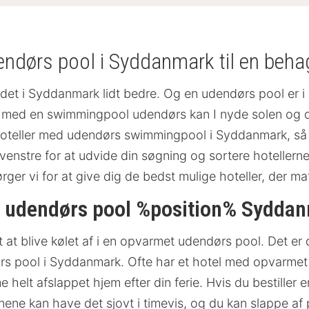
endørs pool i Syddanmark til en behag
ldet i Syddanmark lidt bedre. Og en udendørs pool er i
 med en swimmingpool udendørs kan I nyde solen og den 
s hoteller med udendørs swimmingpool i Syddanmark, så
 venstre for at udvide din søgning og sortere hotellerne
rger vi for at give dig de bedst mulige hoteller, der m
t udendørs pool %position% Syddan
 at blive kølet af i en opvarmet udendørs pool. Det er 
dørs pool i Syddanmark. Ofte har et hotel med opvarm
elt afslappet hjem efter din ferie. Hvis du bestiller e
e kan have det sjovt i timevis, og du kan slappe af på