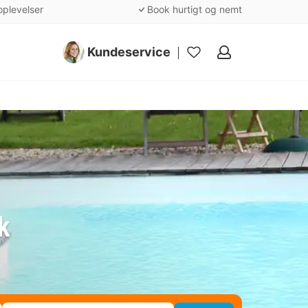
oplevelser
Book hurtigt og nemt
Kundeservice
Mine
favoritter
k