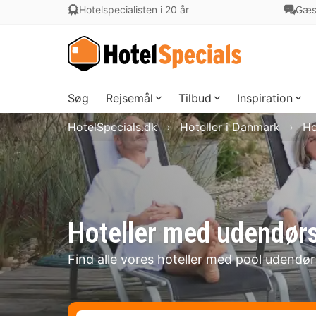
Hotelspecialisten i 20 år
Gæs
Søg
Rejsemål
Tilbud
Inspiration
HotelSpecials.dk
Hoteller i Danmark
Ho
Hoteller med udendør
Find alle vores hoteller med pool udendø