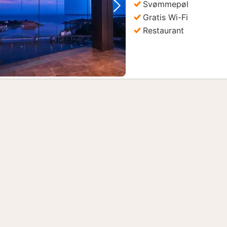
Svømmepøl
Forrige billede
Næste billede
Gratis Wi-Fi
Restaurant