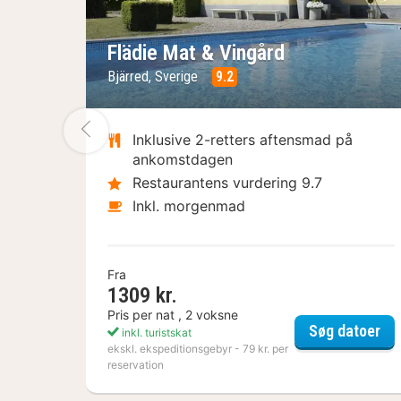
Forrige billede
Næ
Flädie Mat & Vingård
Bjärred, Sverige
9.2
Forrige billede
Inklusive 2-retters aftensmad på
ankomstdagen
Restaurantens vurdering 9.7
Inkl. morgenmad
Fra
1309 kr.
Pris per nat , 2 voksne
Flä
Søg datoer
inkl. turistskat
ekskl. ekspeditionsgebyr - 79 kr. per
reservation