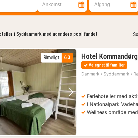
Ankomst
Afgang
teller i Syddanmark med udendørs pool fundet
So
Hotel Kommandørg
Rimeligt
6.3
Velegnet til familier
Danmark
›
Syddanmark
›
R
Feriehoteller med akti
Forrige billede
Næste billede
I Nationalpark Vadeh
Wellness område med