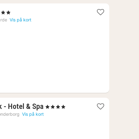
3 Stjerner
at
arde
Vis på kort
ra
56
r.
1
k - Hotel & Spa
, 4 Stjerner
nat
ønderborg
Vis på kort
fra
1473
kr.