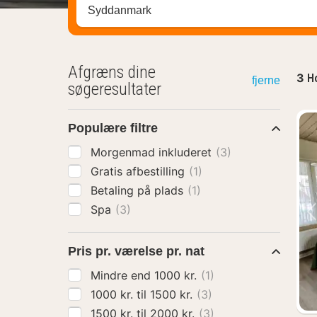
Søg efter destination ...
Afgræns dine
3
Ho
fjerne
søgeresultater
Populære filtre
Morgenmad inkluderet
(3)
Gratis afbestilling
(1)
Betaling på plads
(1)
Spa
(3)
Pris pr. værelse pr. nat
Mindre end 1000 kr.
(1)
1000 kr. til 1500 kr.
(3)
1500 kr. til 2000 kr.
(3)