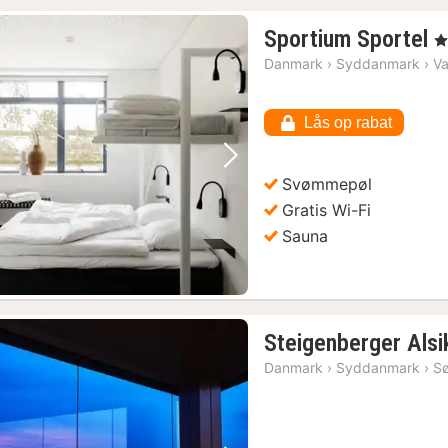
1
Sportium Sportel
, 
n
Danmark
›
Syddanmark
›
V
f
6
Lås op rabat
k
Forrige billede
Næste billede
Svømmepøl
Gratis Wi-Fi
Sauna
Steigenberger Alsi
Danmark
›
Syddanmark
›
S