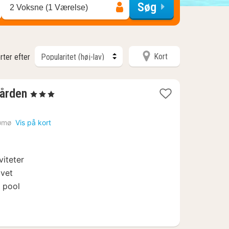
Søg
2 Voksne (1 Værelse)
Kort
rter efter
1
ården
, 3 Stjerner
nat
fra
ømø
Vis på kort
1195
kr.
viteter
avet
 pool