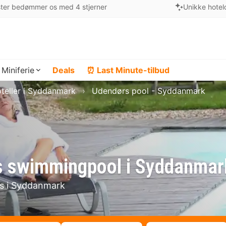
ter bedømmer os med 4 stjerner
Unikke hotel
Miniferie
Deals
⏰ Last Minute-tilbud
teller i Syddanmark
Udendørs pool - Syddanmark
s swimmingpool i Syddanmar
rs i Syddanmark