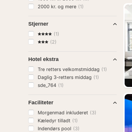
2000 kr. og mere
(1)
Stjerner
4 Stjerner
(1)
3 Stjerner
(2)
Hotel ekstra
Tre retters velkomstmiddag
(1)
Daglig 3-retters middag
(1)
sde_764
(1)
Faciliteter
Morgenmad inkluderet
(3)
Kæledyr tilladt
(1)
Indendørs pool
(3)