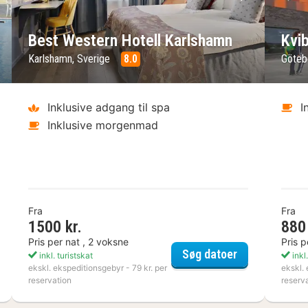
ste billede
Forrige billede
Næste bil
Fo
Best Western Hotell Karlshamn
Kvi
Karlshamn, Sverige
8.0
Göteb
Inklusive adgang til spa
I
Inklusive morgenmad
Fra
Fra
1500 kr.
880 
Pris per nat , 2 voksne
Pris p
die Mat & Vingård
Best Western 
Søg datoer
inkl. turistskat
inkl.
ekskl. ekspeditionsgebyr - 79 kr. per
ekskl. 
reservation
reserv