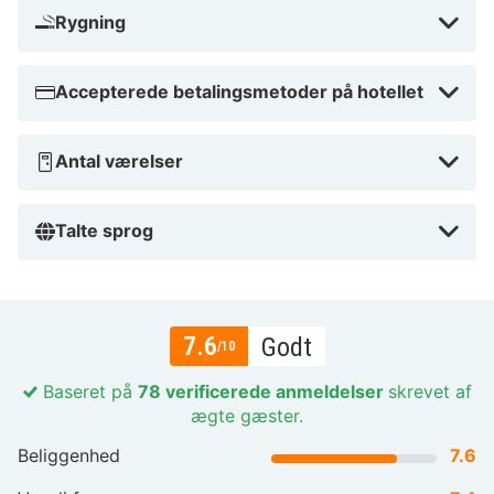
Rygning
Accepterede betalingsmetoder på hotellet
Antal værelser
Talte sprog
7.6
Godt
/10
Baseret på
78 verificerede anmeldelser
skrevet af
ægte gæster.
Beliggenhed
7.6