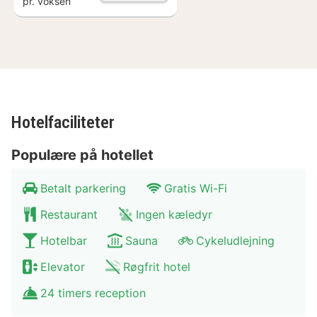
pr. voksen
attraksjoner. Under oppholdet bør du absolutt besøke
Helmond Castle. Kunst og kultur buffs finner i januar
Visser Museum eller Museum Gaviolizaal på deres
bekostning. Er du et naturmenneske? Da er du helt rett
i City Resort Hotel Helmond. Overnatter nemlig midt i
naturreservatet De Peel, der du kan lage vakker sykling
Hotelfaciliteter
og vandring. Om ønskelig kan du også sende en e-
sykkelutleie (en dag i forveien).
Populære på hotellet
Betalt parkering
Gratis Wi-Fi
Restaurant
Ingen kæledyr
Hotelbar
Sauna
Cykeludlejning
Elevator
Røgfrit hotel
24 timers reception