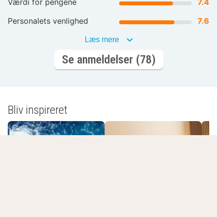
Værdi for pengene
7.4
Personalets venlighed
7.6
Læs mere
Se anmeldelser (78)
Bliv inspireret
Romantisk
Spa-ophold
overnatning
L