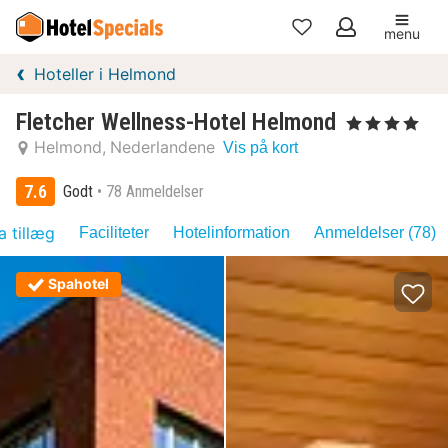
menu
Mine
Hoteller i Helmond
favoritter
Fletcher Wellness-Hotel Helmond
, 4 Stjerner
Helmond
Nederlandene
Vis på kort
7.6
Godt
78 Anmeldelser
a tillæg
Faciliteter
Hotelinformation
Anmeldelser (78)
Spahotel