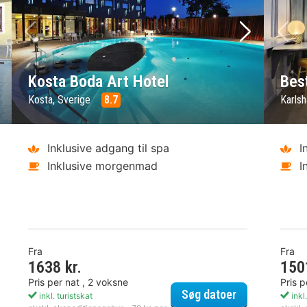
ste billede
Forrige billede
Næste bil
Fo
Kosta Boda Art Hotel
Bes
Kosta, Sverige
8.7
Karls
Inklusive adgang til spa
I
Inklusive morgenmad
I
Fra
Fra
1638 kr.
150
Pris per nat , 2 voksne
Pris p
die Mat & Vingård
Kosta Boda Ar
Søg datoer
inkl. turistskat
inkl.