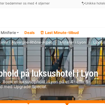
ter bedømmer os med 4 stjerner
Unikke hotel
Miniferie
Deals
⏰ Last Minute-tilbud
eller i Auvergne-Rhône-Alpes
Hoteller i Lyon
Luksus
phold på luksushotel i Lyon
 Book et luksusophold i Lyon på et 4- eller 5-
end med Upgrade Special.