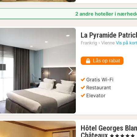
2 andre hoteller i nærhed
La Pyramide Patric
Frankrig
›
Vienne
Vis på kor
Lås op rabat
Forrige billede
Næste billede
Gratis Wi-Fi
Restaurant
Elevator
Hôtel Georges Blan
1
Châteaux
, 5 Stjerner