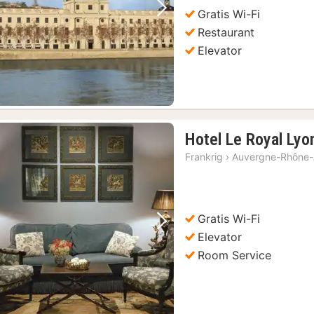
kr.
Gratis Wi-Fi
Forrige billede
Næste billede
Restaurant
Elevator
Hotel Le Royal Lyo
g søndage
(1)
Frankrig
›
Auvergne-Rhône-
Gratis Wi-Fi
Forrige billede
Næste billede
Elevator
Room Service