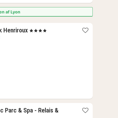
en af Lyon
1
k Henriroux
, 4 Stjerner
nat
t
fra
1818
kr.
c Parc & Spa - Relais &