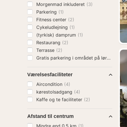
Morgenmad inkluderet
(3)
Parkering
(1)
Fitness center
(2)
Cykeludlejning
(1)
(tyrkisk) damprum
(1)
Restaurang
(2)
Terrasse
(2)
Gratis parkering i området på lørdage o
Værelsesfaciliteter
Aircondition
(4)
kørestolsadgang
(4)
Kaffe og te faciliteter
(2)
Afstand til centrum
Mindre end 0.5 km
(1)