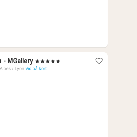
1
n - MGallery
, 5 Stjerner
nat
Alpes
›
Lyon
Vis på kort
fra
1095
kr.