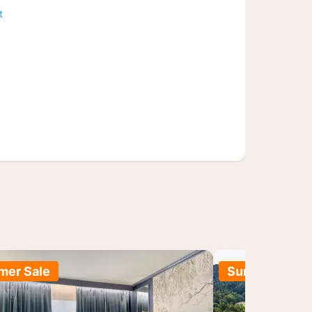
t
er Sale
Summer Sale