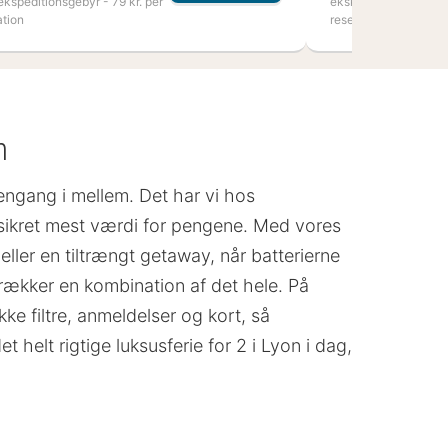
ekspeditionsgebyr - 79 kr. per
ekskl. ekspeditionsge
ation
reservation
n
engang i mellem. Det har vi hos
 sikret mest værdi for pengene. Med vores
eller en tiltrængt getaway, når batterierne
trækker en kombination af det hele. På
ke filtre, anmeldelser og kort, så
t helt rigtige luksusferie for 2 i Lyon i dag,