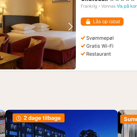
nat
Frankrig
›
Vonnas
Vis på kor
fra
2044
Lås op rabat
kr.
Forrige billede
Næste billede
Svømmepøl
Gratis Wi-Fi
Restaurant
2 dage tilbage
Summ