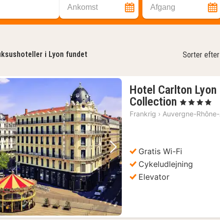
Ankomst
Afgang
ksushoteller i Lyon fundet
Sorter efter
Hotel Carlton Lyon
1
Collection
, 4 Stjerner
nat
Frankrig
›
Auvergne-Rhône-
fra
992
kr.
Gratis Wi-Fi
Forrige billede
Næste billede
Cykeludlejning
Elevator