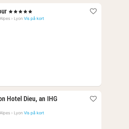
1
our
, 5 Stjerner
nat
Alpes
›
Lyon
Vis på kort
fra
963
kr.
on Hotel Dieu, an IHG
Alpes
›
Lyon
Vis på kort