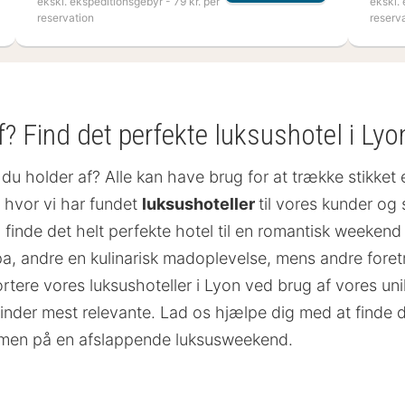
ekskl. ekspeditionsgebyr - 79 kr. per
ekskl. 
reservation
reserv
f? Find det perfekte luksushotel i Lyo
u holder af? Alle kan have brug for at trække stikket 
, hvor vi har fundet
luksushoteller
til vores kunder og
finde det helt perfekte hotel til en romantisk weekend 
spa, andre en kulinarisk madoplevelse, mens andre fore
tere vores luksushoteller i Lyon ved brug af vores unik
du finder mest relevante. Lad os hjælpe dig med at finde de
armen på en afslappende luksusweekend.