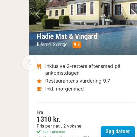
Forrige billede
Næ
Flädie Mat & Vingård
Bjärred, Sverige
9.2
Forrige billede
Inklusive 2-retters aftensmad på
ankomstdagen
Restaurantens vurdering 9.7
Inkl. morgenmad
Fra
1310 kr.
Pris per nat , 2 voksne
Flä
Søg datoer
inkl. turistskat