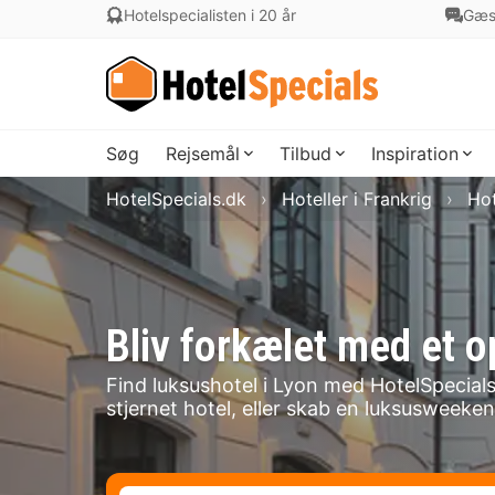
Hotelspecialisten i 20 år
Gæs
Søg
Rejsemål
Tilbud
Inspiration
HotelSpecials.dk
Hoteller i Frankrig
Hot
Bliv forkælet med et o
Find luksushotel i Lyon med HotelSpecials.
stjernet hotel, eller skab en luksusweek