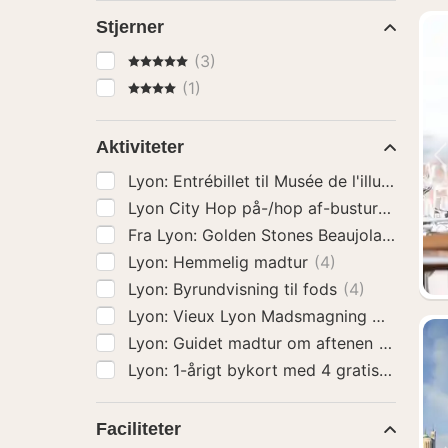
Stjerner
5 Stjerner
(3)
4 Stjerner
(1)
Aktiviteter
Lyon: Entrébillet til Musée de l'illusion
(4)
Lyon City Hop på-/hop af-bustur
(4)
Fra Lyon: Golden Stones Beaujo
Lyon: Hemmelig madtur
(4)
Lyon: Byrundvisning til fods
(4)
Lyon: Vieux 
Lyon: Guidet madtur om aftenen
(4)
Faciliteter