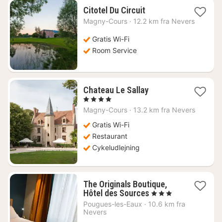
1
Citotel Du Circuit
nat
Magny-Cours
·
12.2 km fra Nevers
fra
644
Gratis Wi-Fi
kr.
Room Service
1
Chateau Le Sallay
nat
, 4 Stjerner
fra
Magny-Cours
·
13.2 km fra Nevers
708
kr.
Gratis Wi-Fi
Restaurant
Cykeludlejning
The Originals Boutique,
1
Hôtel des Sources
, 3 Stjerner
nat
Pougues-les-Eaux
·
10.6 km fra
fra
Nevers
660