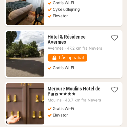
Gratis Wi-Fi
kr.
Cykeludlejning
Elevator
Hôtel & Résidence
1
Avermes
nat
Avermes
·
47.2 km fra Nevers
fra
344
Lås op rabat
kr.
Gratis Wi-Fi
Mercure Moulins Hotel de
1
Paris
, 4 Stjerner
nat
Moulins
·
48.7 km fra Nevers
fra
1077
Gratis Wi-Fi
kr.
Elevator