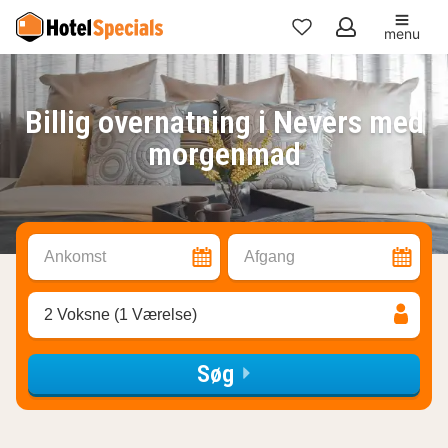
menu
Mine
favoritter
Billig overnatning i Nevers med
morgenmad
Ankomst
Afgang
2 Voksne (1 Værelse)
Søg