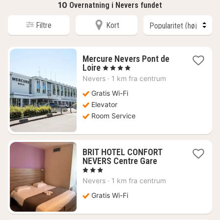
10
Overnatning i Nevers fundet
Filtre
Kort
Mercure Nevers Pont de
1
Loire
, 4 Stjerner
nat
Nevers
·
1 km fra centrum
fra
771
Gratis Wi-Fi
kr.
Elevator
Room Service
BRIT HOTEL CONFORT
1
NEVERS Centre Gare
nat
, 3 Stjerner
fra
Nevers
·
1 km fra centrum
441
kr.
Gratis Wi-Fi