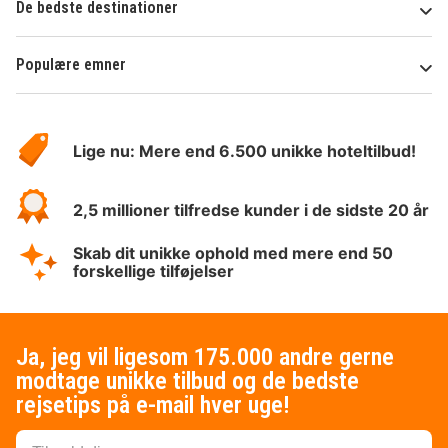
De bedste destinationer
Populære emner
Om
HotelSpecials
Lige nu: Mere end 6.500 unikke hoteltilbud!
2,5 millioner tilfredse kunder i de sidste 20 år
Skab dit unikke ophold med mere end 50
forskellige tilføjelser
Ja, jeg vil ligesom 175.000 andre gerne
modtage unikke tilbud og de bedste
rejsetips på e-mail hver uge!