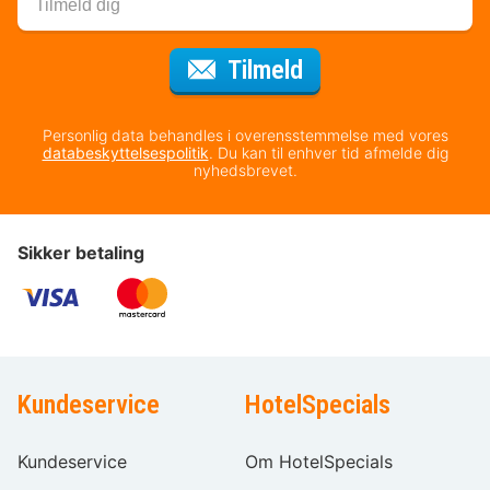
til nyhedsbrevet
Tilmeld
Personlig data behandles i overensstemmelse med vores
databeskyttelsespolitik
. Du kan til enhver tid afmelde dig
nyhedsbrevet.
Sikker betaling
Kundeservice
HotelSpecials
Kundeservice
Om HotelSpecials