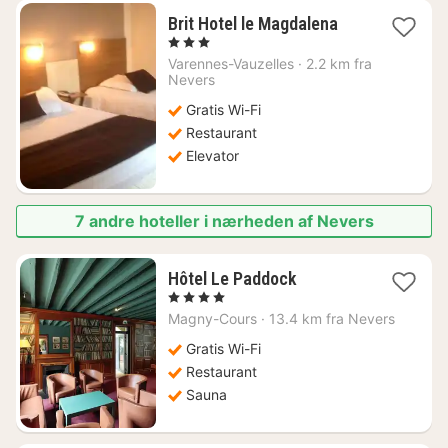
1
Brit Hotel le Magdalena
nat
, 3 Stjerner
fra
Varennes-Vauzelles
·
2.2 km fra
443
Nevers
kr.
Gratis Wi-Fi
Restaurant
Elevator
7 andre hoteller i nærheden af Nevers
1
Hôtel Le Paddock
nat
, 4 Stjerner
fra
Magny-Cours
·
13.4 km fra Nevers
607
kr.
Gratis Wi-Fi
Restaurant
Sauna