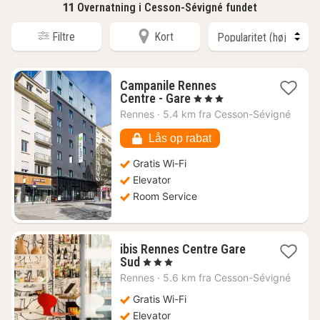
11
Overnatning i Cesson-Sévigné fundet
Filtre
Kort
Campanile Rennes
1
Centre - Gare
, 3 Stjerner
nat
Rennes
·
5.4 km fra Cesson-Sévigné
fra
449
Lås op rabat
kr.
Gratis Wi-Fi
Elevator
Room Service
ibis Rennes Centre Gare
1
Sud
, 3 Stjerner
nat
Rennes
·
5.6 km fra Cesson-Sévigné
fra
490
Gratis Wi-Fi
kr.
Elevator