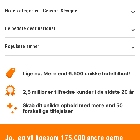
Hotelkategorier i Cesson-Sévigné
De bedste destinationer
Populære emner
Om
HotelSpecials
Lige nu: Mere end 6.500 unikke hoteltilbud!
2,5 millioner tilfredse kunder i de sidste 20 år
Skab dit unikke ophold med mere end 50
forskellige tilføjelser
Ja, jeg vil ligesom 175.000 andre gerne