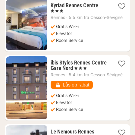
1
Kyriad Rennes Centre
nat
, 3 Stjerner
fra
Rennes
·
5.5 km fra Cesson-Sévigné
563
kr.
Gratis Wi-Fi
Elevator
Room Service
ibis Styles Rennes Centre
1
Gare Nord
, 3 Stjerner
nat
Rennes
·
5.4 km fra Cesson-Sévigné
fra
868
Lås op rabat
kr.
Gratis Wi-Fi
Elevator
Room Service
1
Le Nemours Rennes