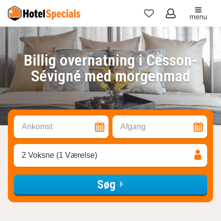
menu
Mine
favoritter
Billig overnatning i Cesson-
Sévigné med morgenmad
Ankomst
Afgang
2 Voksne (1 Værelse)
Søg