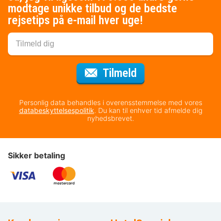
modtage unikke tilbud og de bedste
rejsetips på e-mail hver uge!
til nyhedsbrevet
Tilmeld
Personlig data behandles i overensstemmelse med vores
databeskyttelsespolitik
. Du kan til enhver tid afmelde dig
nyhedsbrevet.
Sikker betaling