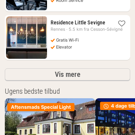
Room Service
1
Residence Little Sevigne
nat
Rennes
·
5.5 km fra Cesson-Sévigné
fra
428
Gratis Wi-Fi
kr.
Elevator
resultater
Vis mere
Ugens bedste tilbud
4 dage til
Aftensmads Special Light