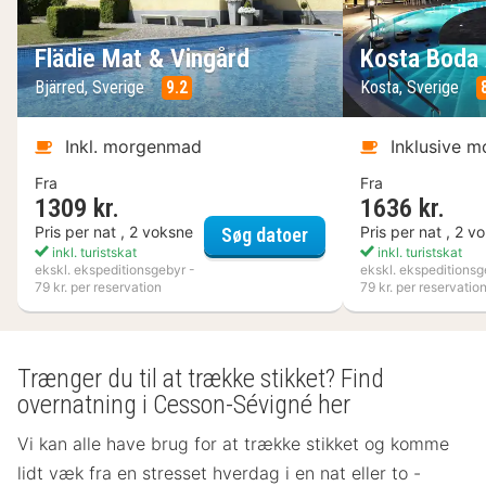
Flädie Mat & Vingård
Kosta Boda 
Bjärred, Sverige
9.2
Kosta, Sverige
Inkl. morgenmad
Inklusive 
Fra
Fra
1309 kr.
1636 kr.
Flädie Mat & Vingård
Pris per nat , 2 voksne
Pris per nat , 2 v
Søg datoer
inkl. turistskat
inkl. turistskat
ekskl. ekspeditionsgebyr -
ekskl. ekspeditionsg
79 kr. per reservation
79 kr. per reservatio
Trænger du til at trække stikket? Find
overnatning i Cesson-Sévigné her
Vi kan alle have brug for at trække stikket og komme
lidt væk fra en stresset hverdag i en nat eller to -