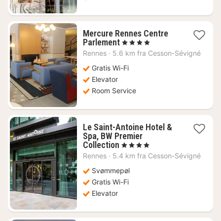
Mercure Rennes Centre
1
Parlement
, 4 Stjerner
nat
Rennes
·
5.6 km fra Cesson-Sévigné
fra
669
Gratis Wi-Fi
kr.
Elevator
Room Service
Le Saint-Antoine Hotel &
Spa, BW Premier
1
Collection
, 4 Stjerner
nat
Rennes
·
5.4 km fra Cesson-Sévigné
fra
830
Svømmepøl
kr.
Gratis Wi-Fi
Elevator