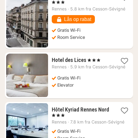
nat
, 3 Stjerner
fra
Rennes
·
5.8 km fra Cesson-Sévigné
616
kr.
Lås op rabat
Gratis Wi-Fi
Room Service
1
Hotel des Lices
, 3 Stjerner
nat
Rennes
·
5.9 km fra Cesson-Sévigné
fra
449
Gratis Wi-Fi
kr.
Elevator
Hôtel Kyriad Rennes Nord
1
, 3 Stjerner
nat
Rennes
·
7.8 km fra Cesson-Sévigné
fra
305
Gratis Wi-Fi
kr.