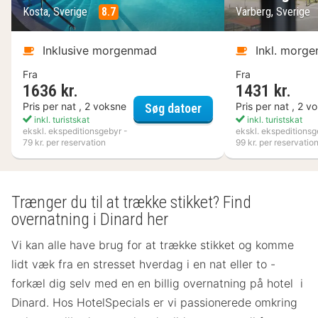
Kosta, Sverige
8.7
Varberg, Sverige
Inklusive morgenmad
Inkl. morg
Fra
Fra
1636 kr.
1431 kr.
Kosta Boda Art Hotel
Pris per nat , 2 voksne
Pris per nat , 2 v
Søg datoer
inkl. turistskat
inkl. turistskat
ekskl. ekspeditionsgebyr -
ekskl. ekspeditionsg
79 kr. per reservation
99 kr. per reservatio
Trænger du til at trække stikket? Find
overnatning i Dinard her
Vi kan alle have brug for at trække stikket og komme
lidt væk fra en stresset hverdag i en nat eller to -
forkæl dig selv med en en billig overnatning på hotel i
Dinard. Hos HotelSpecials er vi passionerede omkring