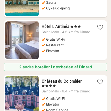
kr.
Sauna
Cykeludlejning
1
Hôtel L'Antinéa
, 3 Stjerner
nat
Saint-Malo
·
4.5 km fra Dinard
fra
1280
Gratis Wi-Fi
kr.
Restaurant
Elevator
2 andre hoteller i nærheden af Dinard
1
Château du Colombier
nat
, 4 Stjerner
fra
Saint-Malo
·
6.4 km fra Dinard
2009
kr.
Gratis Wi-Fi
Elevator
Room Service