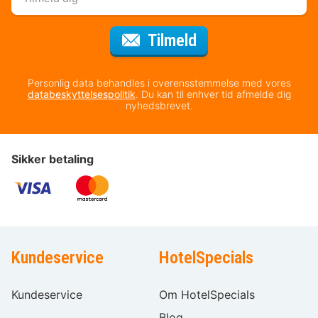
til nyhedsbrevet
Tilmeld
Personlig data behandles i overensstemmelse med vores
databeskyttelsespolitik
. Du kan til enhver tid afmelde dig
nyhedsbrevet.
Sikker betaling
Kundeservice
HotelSpecials
Kundeservice
Om HotelSpecials
Blog