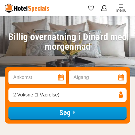
menu
Mine
favoritter
Billig overnatning i Dinard med
morgenmad
Ankomst
Afgang
2 Voksne (1 Værelse)
Søg