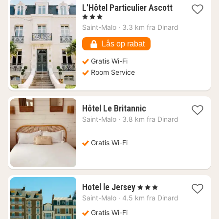
L'Hôtel Particulier Ascott
1
, 3 Stjerner
nat
Saint-Malo
·
3.3 km fra Dinard
fra
1407
Lås op rabat
kr.
Gratis Wi-Fi
Room Service
1
Hôtel Le Britannic
nat
Saint-Malo
·
3.8 km fra Dinard
fra
1791
kr.
Gratis Wi-Fi
1
Hotel le Jersey
, 3 Stjerner
nat
Saint-Malo
·
4.5 km fra Dinard
fra
1349
Gratis Wi-Fi