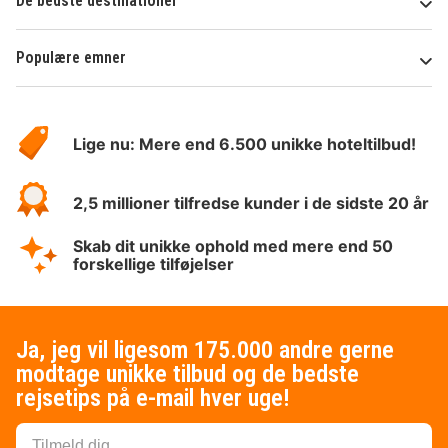
De bedste destinationer
Populære emner
Om
HotelSpecials
Lige nu: Mere end 6.500 unikke hoteltilbud!
2,5 millioner tilfredse kunder i de sidste 20 år
Skab dit unikke ophold med mere end 50
forskellige tilføjelser
Ja, jeg vil ligesom 175.000 andre gerne
modtage unikke tilbud og de bedste
rejsetips på e-mail hver uge!