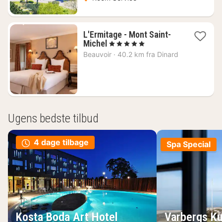
L'Ermitage - Mont Saint-
1
Michel
, 5 Stjerner
nat
Beauvoir
·
40.2 km fra Dinard
fra
2617
kr.
Ugens bedste tilbud
4 dage tilbage
Spa Special
Kosta Boda Art Hotel
Varbergs Ku