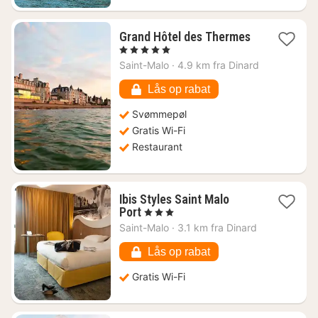
Grand Hôtel des Thermes
1
, 5 Stjerner
nat
Saint-Malo
·
4.9 km fra Dinard
fra
2305
Lås op rabat
kr.
Svømmepøl
Gratis Wi-Fi
Restaurant
Ibis Styles Saint Malo
1
Port
, 3 Stjerner
nat
Saint-Malo
·
3.1 km fra Dinard
fra
1214
Lås op rabat
kr.
Gratis Wi-Fi