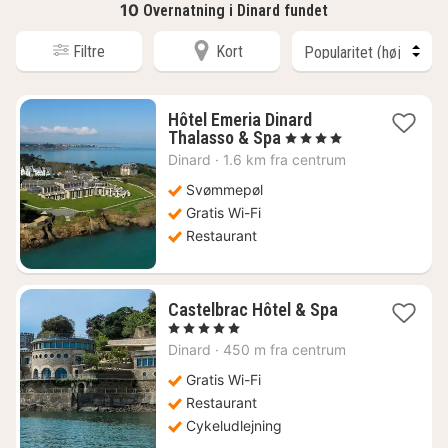
10
Overnatning i Dinard fundet
Filtre
Kort
Hôtel Emeria Dinard
1
Thalasso & Spa
, 4 Stjerner
nat
Dinard
·
1.6 km fra centrum
fra
1985
Svømmepøl
kr.
Gratis Wi-Fi
Restaurant
1
Castelbrac Hôtel & Spa
nat
, 5 Stjerner
fra
Dinard
·
450 m fra centrum
4184
kr.
Gratis Wi-Fi
Restaurant
Cykeludlejning