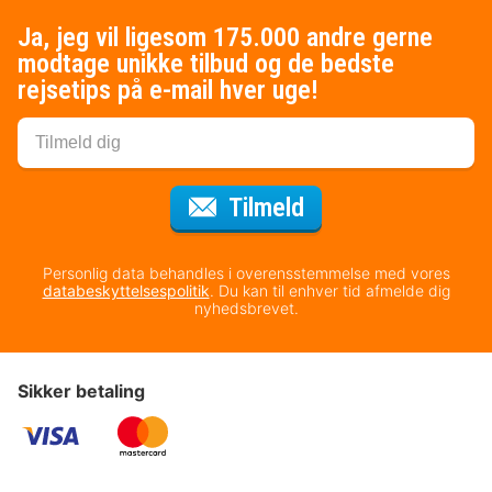
Ja, jeg vil ligesom 175.000 andre gerne
modtage unikke tilbud og de bedste
rejsetips på e-mail hver uge!
til nyhedsbrevet
Tilmeld
Personlig data behandles i overensstemmelse med vores
databeskyttelsespolitik
. Du kan til enhver tid afmelde dig
nyhedsbrevet.
Sikker betaling