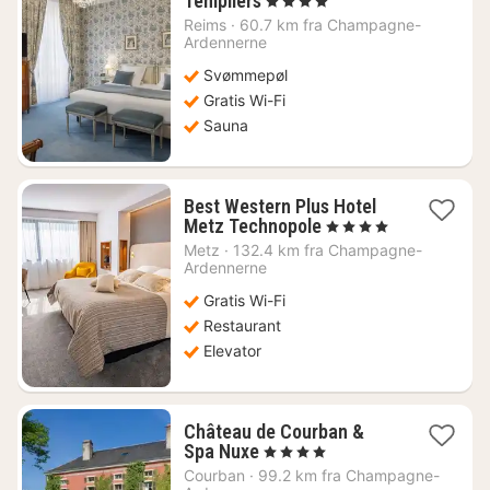
Templiers
, 4 Stjerner
nat
Reims
·
60.7 km fra Champagne-
fra
Ardennerne
1131
Svømmepøl
kr.
Gratis Wi-Fi
Sauna
Best Western Plus Hotel
1
Metz Technopole
, 4 Stjerner
nat
Metz
·
132.4 km fra Champagne-
fra
Ardennerne
667
Gratis Wi-Fi
kr.
Restaurant
Elevator
Château de Courban &
1
Spa Nuxe
, 4 Stjerner
nat
Courban
·
99.2 km fra Champagne-
fra