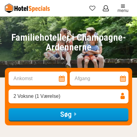
menu
Mine
favoritter
Familiehoteller i Champagne-
Ardennerne
Ankomst
Afgang
2 Voksne (1 Værelse)
Søg