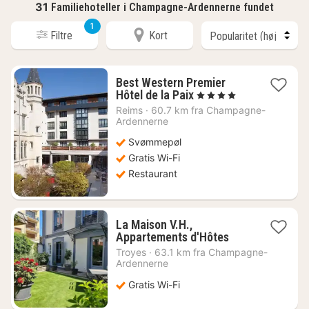
31
Familiehoteller i Champagne-Ardennerne fundet
1
Filtre
Kort
Best Western Premier
1
Hôtel de la Paix
, 4 Stjerner
nat
Reims
·
60.7 km fra Champagne-
fra
Ardennerne
1101
Svømmepøl
kr.
Gratis Wi-Fi
Restaurant
La Maison V.H.,
1
Appartements d'Hôtes
nat
Troyes
·
63.1 km fra Champagne-
fra
Ardennerne
949
Gratis Wi-Fi
kr.