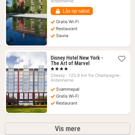
Ardennerne
1597
kr.
Lås op rabat
Gratis Wi-Fi
Restaurant
Sauna
Disney Hotel New York -
1
The Art of Marvel
nat
, 4 Stjerner
fra
Chessy
·
123.9 km fra Champagne-
4407
Ardennerne
kr.
Svømmepøl
Gratis Wi-Fi
Restaurant
resultater
Vis mere