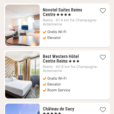
Novotel Suites Reims
1
Centre
, 4 Stjerner
nat
Reims
·
61.4 km fra Champagne-
fra
Ardennerne
964
Gratis Wi-Fi
kr.
Elevator
Best Western Hôtel
1
Centre Reims
, 3 Stjerner
nat
Reims
·
60.9 km fra Champagne-
fra
Ardennerne
608
Gratis Wi-Fi
kr.
Elevator
Room Service
1
Château de Sacy
nat
, 5 Stjerner