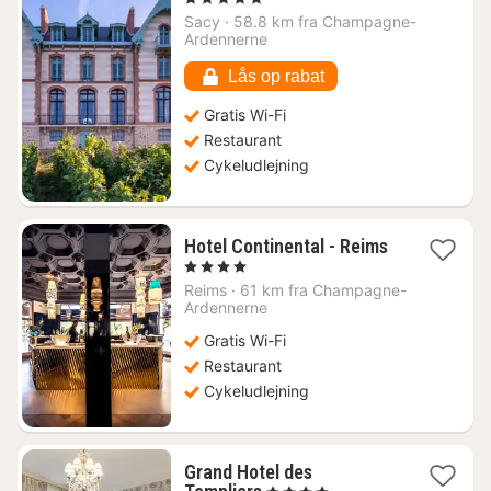
fra
Sacy
·
58.8 km fra Champagne-
2857
Ardennerne
kr.
Lås op rabat
Gratis Wi-Fi
Restaurant
Cykeludlejning
Hotel Continental - Reims
1
, 4 Stjerner
nat
Reims
·
61 km fra Champagne-
fra
Ardennerne
1163
Gratis Wi-Fi
kr.
Restaurant
Cykeludlejning
Grand Hotel des
1