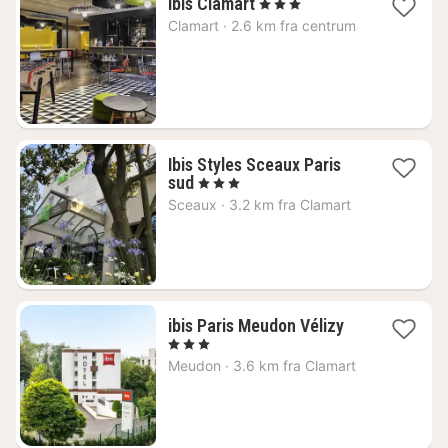
1
Ibis Clamart
, 3 Stjerner
nat
Clamart
·
2.6 km fra centrum
fra
599
kr.
Ibis Styles Sceaux Paris
1
sud
, 3 Stjerner
nat
Sceaux
·
3.2 km fra Clamart
fra
561
kr.
1
ibis Paris Meudon Vélizy
nat
, 3 Stjerner
fra
Meudon
·
3.6 km fra Clamart
636
kr.