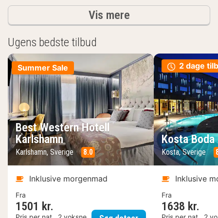
resultater
Vis mere
Ugens bedste tilbud
2 dage til
Summer Sale
Best Western Hotell
Karlshamn
Kosta Boda 
Karlshamn, Sverige
8.0
Kosta, Sverige
Inklusive morgenmad
Inklusive 
Fra
Fra
1501 kr.
1638 kr.
Best Western Hotell K
Pris per nat , 2 voksne
Pris per nat , 2 v