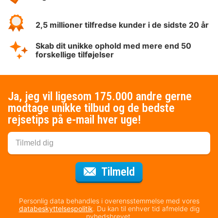
2,5 millioner tilfredse kunder i de sidste 20 år
Skab dit unikke ophold med mere end 50
forskellige tilføjelser
Ja, jeg vil ligesom 175.000 andre gerne
modtage unikke tilbud og de bedste
rejsetips på e-mail hver uge!
til nyhedsbrevet
Tilmeld
Personlig data behandles i overensstemmelse med vores
databeskyttelsespolitik
. Du kan til enhver tid afmelde dig
nyhedsbrevet.