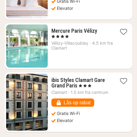
Gratis Wi-Fi
Elevator
1
Mercure Paris Vélizy
nat
, 4 Stjerner
fra
Vélizy-Villacoublay
·
4.5 km fra
711
Clamart
kr.
ibis Styles Clamart Gare
1
Grand Paris
, 3 Stjerner
nat
Clamart
·
1.5 km fra centrum
fra
489
Lås op rabat
kr.
Gratis Wi-Fi
Elevator