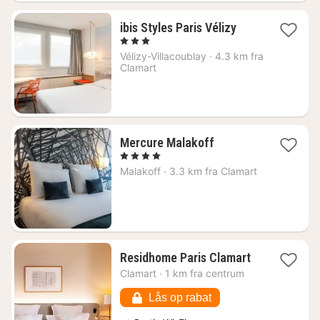
1
ibis Styles Paris Vélizy
nat
, 3 Stjerner
fra
Vélizy-Villacoublay
·
4.3 km fra
666
Clamart
kr.
1
Mercure Malakoff
nat
, 4 Stjerner
fra
Malakoff
·
3.3 km fra Clamart
748
kr.
1
Residhome Paris Clamart
nat
Clamart
·
1 km fra centrum
fra
430
Lås op rabat
kr.