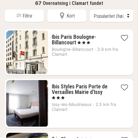
67
Overnatning i Clamart fundet
Filtre
Kort
Ibis Paris Boulogne-
1
Billancourt
, 3 Stjerner
nat
Boulogne-Billancourt
·
3.9 km fra
fra
Clamart
965
kr.
Ibis Styles Paris Porte de
1
Versailles Mairie d'Issy
nat
, 3 Stjerner
fra
Issy-les-Moulineaux
·
2.5 km fra
636
Clamart
kr.