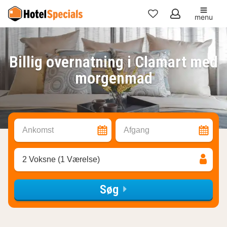
menu
Mine
favoritter
Billig overnatning i Clamart med
morgenmad
Ankomst
Afgang
2 Voksne (1 Værelse)
Søg