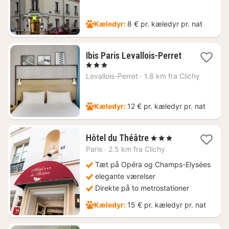
fra
561
kr.
Kæledyr:
8 € pr. kæledyr pr. nat
Ibis Paris Levallois-Perret
1
, 3 Stjerner
nat
Levallois-Perret
·
1.8 km fra Clichy
fra
599
kr.
Kæledyr:
12 € pr. kæledyr pr. nat
1
Hôtel du Théâtre
, 3 Stjerner
nat
Paris
·
2.5 km fra Clichy
fra
651
Tæt på Opéra og Champs-Elysées
kr.
elegante værelser
Direkte på to metrostationer
Kæledyr:
15 € pr. kæledyr pr. nat