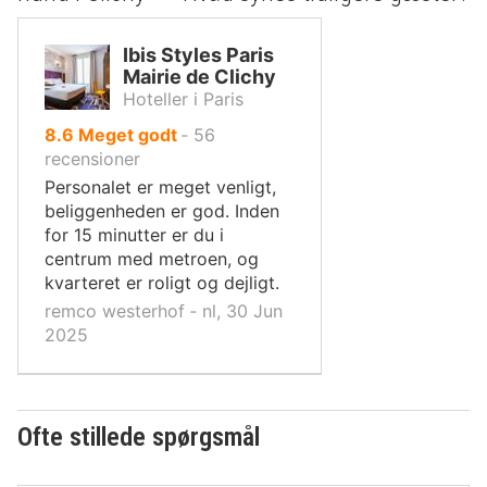
Ibis Styles Paris
Mairie de Clichy
Hoteller i Paris
ud
8.6
Meget godt
‐
56
af
recensioner
10,
Personalet er meget venligt,
beliggenheden er god. Inden
for 15 minutter er du i
centrum med metroen, og
kvarteret er roligt og dejligt.
remco westerhof ‐ nl, 30 Jun
2025
Ofte stillede spørgsmål