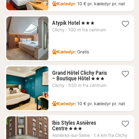
Kæledyr:
10 € pr. kæledyr pr. nat
1
Atypik Hotel
, 3 Stjerner
nat
Clichy
·
100 m fra centrum
fra
636
kr.
Kæledyr:
Gratis
Grand Hôtel Clichy Paris
1
– Boutique Hôtel
, 3 Stjerner
nat
Clichy
·
550 m fra centrum
fra
748
kr.
Kæledyr:
10 € pr. kæledyr pr. nat
Ibis Styles Asnières
2
Centre
, 3 Stjerner
nætter
Asnières-sur-Seine
·
1.4 km fra Clichy