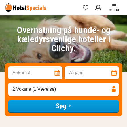
menu
Mine
favoritter
Overnatning på hunde- og
kæledyrsvenlige hoteller i
Clichy.
Ankomst
Afgang
2 Voksne (1 Værelse)
Søg