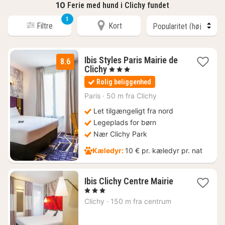
10
Ferie med hund i Clichy fundet
1
Filtre
Kort
Ibis Styles Paris Mairie de
8.6
1
Clichy
, 3 Stjerner
nat
Rolig beliggenhed
fra
524
Paris
·
50 m fra Clichy
kr.
Let tilgængeligt fra nord
Legeplads for børn
Nær Clichy Park
Kæledyr:
10 € pr. kæledyr pr. nat
1
Ibis Clichy Centre Mairie
nat
, 3 Stjerner
fra
Clichy
·
150 m fra centrum
599
kr.