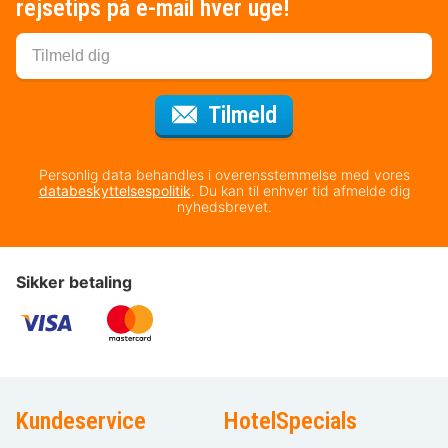
rejsetips på e-mail hver uge!
til nyhedsbrevet
Tilmeld
Personlig data behandles i overensstemmelse med vores
databeskyttelsespolitik
. Du kan til enhver tid afmelde dig
nyhedsbrevet.
Sikker betaling
Kundeservice
HotelSpecials