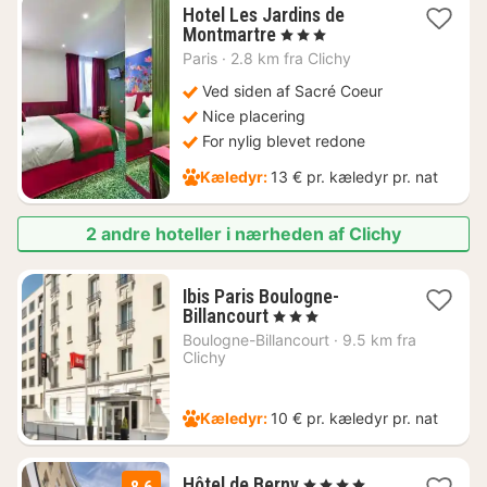
Hotel Les Jardins de
1
Montmartre
, 3 Stjerner
nat
Paris
·
2.8 km fra Clichy
fra
771
Ved siden af Sacré Coeur
kr.
Nice placering
For nylig blevet redone
Kæledyr:
13 € pr. kæledyr pr. nat
2 andre hoteller i nærheden af Clichy
Ibis Paris Boulogne-
1
Billancourt
, 3 Stjerner
nat
Boulogne-Billancourt
·
9.5 km fra
fra
Clichy
965
kr.
Kæledyr:
10 € pr. kæledyr pr. nat
2
Hôtel de Berny
, 4 Stjerner