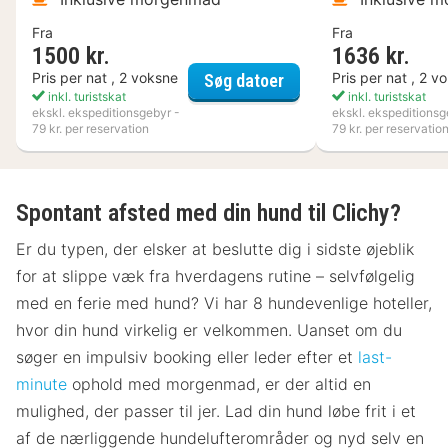
Fra
Fra
1500 kr.
1636 kr.
Best Western Hotell K
Pris per nat , 2 voksne
Pris per nat , 2 v
Søg datoer
inkl. turistskat
inkl. turistskat
ekskl. ekspeditionsgebyr -
ekskl. ekspeditionsg
79 kr. per reservation
79 kr. per reservatio
Spontant afsted med din hund til Clichy?
Er du typen, der elsker at beslutte dig i sidste øjeblik
for at slippe væk fra hverdagens rutine – selvfølgelig
med en ferie med hund? Vi har 8 hundevenlige hoteller,
hvor din hund virkelig er velkommen. Uanset om du
søger en impulsiv booking eller leder efter et
last-
minute
ophold med morgenmad, er der altid en
mulighed, der passer til jer. Lad din hund løbe frit i et
af de nærliggende hundelufterområder og nyd selv en