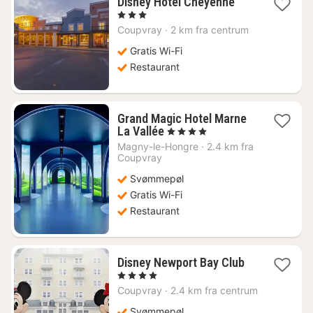
1
Disney Hotel Cheyenne
nat
, 3 Stjerner
fra
Coupvray
·
2 km fra centrum
2233
kr.
Gratis Wi-Fi
Restaurant
Grand Magic Hotel Marne
1
La Vallée
, 4 Stjerner
nat
Magny-le-Hongre
·
2.4 km fra
fra
Coupvray
1074
Svømmepøl
kr.
Gratis Wi-Fi
Restaurant
1
Disney Newport Bay Club
nat
, 4 Stjerner
fra
Coupvray
·
2.4 km fra centrum
3181
kr.
Svømmepøl