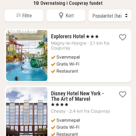
19
Overnatning i Coupvray fundet
Filtre
Kort
1
Explorers Hotel
, 3 Stjerner
nat
Magny-le-Hongre
·
2.1 km fra
fra
Coupvray
1267
Svømmepøl
kr.
Gratis Wi-Fi
Restaurant
Disney Hotel New York -
1
The Art of Marvel
nat
, 4 Stjerner
fra
Chessy
·
2.4 km fra Coupvray
4407
kr.
Svømmepøl
Gratis Wi-Fi
Restaurant