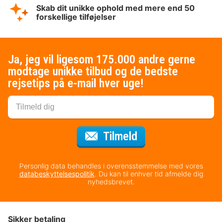
Skab dit unikke ophold med mere end 50
forskellige tilføjelser
Ja, jeg vil ligesom 175.000 andre gerne
modtage unikke tilbud og de bedste
rejsetips på e-mail hver uge!
til nyhedsbrevet
Tilmeld
Personlig data behandles i overensstemmelse med vores
databeskyttelsespolitik
. Du kan til enhver tid afmelde dig
nyhedsbrevet.
Sikker betaling