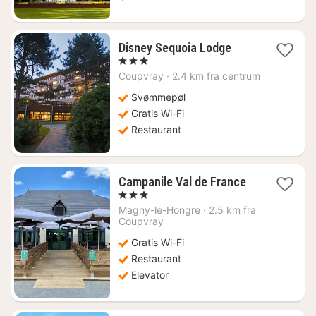
1
Disney Sequoia Lodge
nat
, 3 Stjerner
fra
Coupvray
·
2.4 km fra centrum
2374
kr.
Svømmepøl
Gratis Wi-Fi
Restaurant
1
Campanile Val de France
nat
, 3 Stjerner
fra
Magny-le-Hongre
·
2.5 km fra
1016
Coupvray
kr.
Gratis Wi-Fi
Restaurant
Elevator