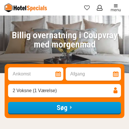
menu
Mine
favoritter
Billig overnatning i Coupvray
med morgenmad
Ankomst
Afgang
2 Voksne (1 Værelse)
Søg