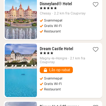
1
Disneyland® Hotel
nat
, 5 Stjerner
fra
Chessy
·
2.2 km fra Coupvray
8206
kr.
Svømmepøl
Gratis Wi-Fi
Restaurant
1
Dream Castle Hotel
nat
, 4 Stjerner
fra
Magny-le-Hongre
·
2.1 km fra
1432
Coupvray
kr.
Lås op rabat
Svømmepøl
Gratis Wi-Fi
Restaurant