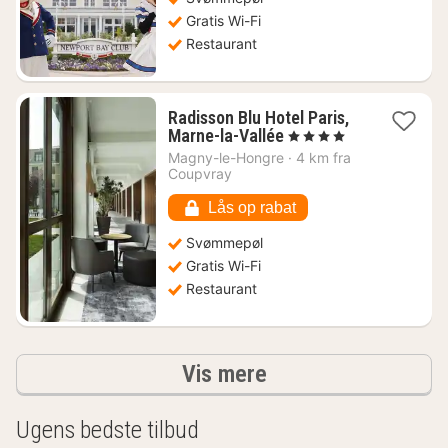
Gratis Wi-Fi
Restaurant
Radisson Blu Hotel Paris,
1
Marne-la-Vallée
, 4 Stjerner
nat
Magny-le-Hongre
·
4 km fra
fra
Coupvray
1135
kr.
Lås op rabat
Svømmepøl
Gratis Wi-Fi
Restaurant
resultater
Vis mere
Ugens bedste tilbud