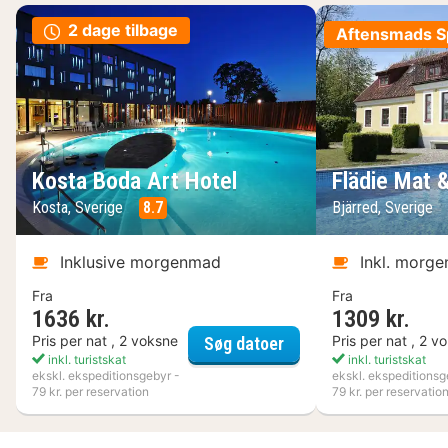
2 dage tilbage
Aftensmads Sp
Kosta Boda Art Hotel
Flädie Mat 
Kosta, Sverige
8.7
Bjärred, Sverige
Inklusive morgenmad
Inkl. morg
Fra
Fra
1636 kr.
1309 kr.
Kosta Boda Art Hotel
Pris per nat , 2 voksne
Pris per nat , 2 v
Søg datoer
inkl. turistskat
inkl. turistskat
ekskl. ekspeditionsgebyr -
ekskl. ekspeditionsg
79 kr. per reservation
79 kr. per reservatio