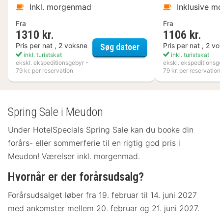
Inkl. morgenmad
Inklusive 
Fra
Fra
1310 kr.
1106 kr.
Flädie Mat & Vingård
Pris per nat , 2 voksne
Pris per nat , 2 v
Søg datoer
inkl. turistskat
inkl. turistskat
ekskl. ekspeditionsgebyr -
ekskl. ekspeditionsg
79 kr. per reservation
79 kr. per reservatio
Spring Sale i Meudon
Under HotelSpecials Spring Sale kan du booke din
forårs- eller sommerferie til en rigtig god pris i
Meudon! Værelser inkl. morgenmad.
Hvornår er der forårsudsalg?
Forårsudsalget løber fra 19. februar til 14. juni 2027
med ankomster mellem 20. februar og 21. juni 2027.