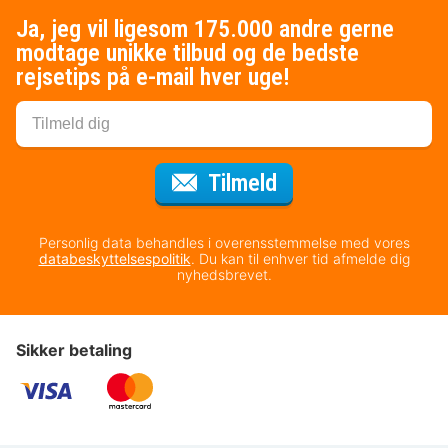
Ja, jeg vil ligesom 175.000 andre gerne
modtage unikke tilbud og de bedste
rejsetips på e-mail hver uge!
til nyhedsbrevet
Tilmeld
Personlig data behandles i overensstemmelse med vores
databeskyttelsespolitik
. Du kan til enhver tid afmelde dig
nyhedsbrevet.
Sikker betaling