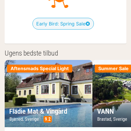
Early Bird: Spring Sale
Ugens bedste tilbud
Aftensmads Special Light
Summer Sale
Flädie Mat & Vingård
VANN
Bjärred, Sverige
9.2
Brastad, Sverige