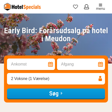
menu
Mine
favoritter
Early Bird: Forårsudsalg på hotel
i Meudon
Ankomst
Afgang
2 Voksne (1 Værelse)
Søg