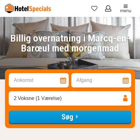
menu
Mine
favoritter
Billig overnatning i Marcq-en-
Barœul med morgenmad
Ankomst
Afgang
2 Voksne (1 Værelse)
Søg