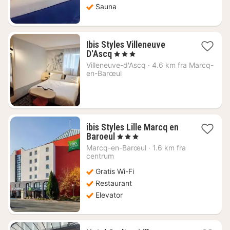
Sauna
Ibis Styles Villeneuve
1
D'Ascq
, 3 Stjerner
nat
Villeneuve-d'Ascq
·
4.6 km fra Marcq-
fra
en-Barœul
509
kr.
ibis Styles Lille Marcq en
1
Baroeul
, 3 Stjerner
nat
Marcq-en-Barœul
·
1.6 km fra
fra
centrum
488
Gratis Wi-Fi
kr.
Restaurant
Elevator