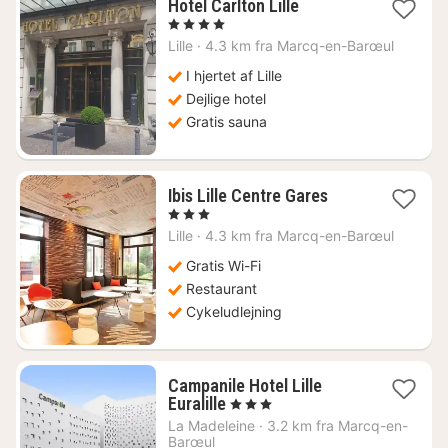
1
Hotel Carlton Lille
nat
, 4 Stjerner
fra
Lille
·
4.3 km fra Marcq-en-Barœul
1249
kr.
I hjertet af Lille
Dejlige hotel
Gratis sauna
1
Ibis Lille Centre Gares
nat
, 3 Stjerner
fra
Lille
·
4.3 km fra Marcq-en-Barœul
468
kr.
Gratis Wi-Fi
Restaurant
Cykeludlejning
Campanile Hotel Lille
1
Euralille
, 3 Stjerner
nat
La Madeleine
·
3.2 km fra Marcq-en-
fra
Barœul