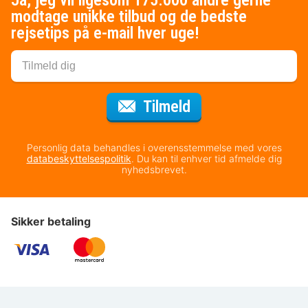
Ja, jeg vil ligesom 175.000 andre gerne
modtage unikke tilbud og de bedste
rejsetips på e-mail hver uge!
til nyhedsbrevet
Tilmeld
Personlig data behandles i overensstemmelse med vores
databeskyttelsespolitik
. Du kan til enhver tid afmelde dig
nyhedsbrevet.
Sikker betaling