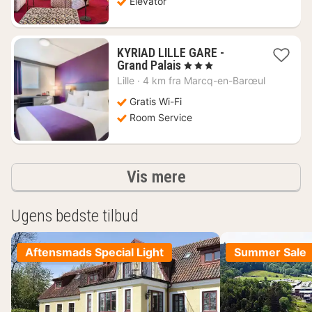
Elevator
KYRIAD LILLE GARE -
1
Grand Palais
, 3 Stjerner
nat
Lille
·
4 km fra Marcq-en-Barœul
fra
471
Gratis Wi-Fi
kr.
Room Service
resultater
Vis mere
Ugens bedste tilbud
Aftensmads Special Light
Summer Sale