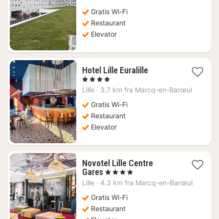
380
Gratis Wi-Fi
kr.
Restaurant
Elevator
1
Hotel Lille Euralille
nat
, 4 Stjerner
fra
Lille
·
3.7 km fra Marcq-en-Barœul
636
kr.
Gratis Wi-Fi
Restaurant
Elevator
Novotel Lille Centre
1
Gares
, 4 Stjerner
nat
Lille
·
4.3 km fra Marcq-en-Barœul
fra
519
Gratis Wi-Fi
kr.
Restaurant