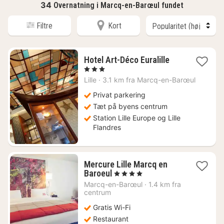
34
Overnatning i Marcq-en-Barœul fundet
Filtre
Kort
1
Hotel Art-Déco Euralille
nat
, 3 Stjerner
fra
Lille
·
3.1 km fra Marcq-en-Barœul
599
kr.
Privat parkering
Tæt på byens centrum
Station Lille Europe og Lille
Flandres
Mercure Lille Marcq en
1
Baroeul
, 4 Stjerner
nat
Marcq-en-Barœul
·
1.4 km fra
fra
centrum
701
Gratis Wi-Fi
kr.
Restaurant