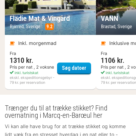
Flädie Mat & Vingård
VANN
Bjärred, Sverige
9.2
Brastad, Sverige
Inkl. morgenmad
Inklusive 
Fra
Fra
1310 kr.
1106 kr.
Flädie Mat & Vingård
Pris per nat , 2 voksne
Pris per nat , 2 v
Søg datoer
inkl. turistskat
inkl. turistskat
ekskl. ekspeditionsgebyr -
ekskl. ekspeditionsg
79 kr. per reservation
79 kr. per reservatio
Trænger du til at trække stikket? Find
overnatning i Marcq-en-Barœul her
Vi kan alle have brug for at trække stikket og komme
lidt væk fra en stresset hverdag i en nat eller to -