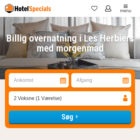
menu
Mine
favoritter
Billig overnatning i Les Herbiers
med morgenmad
Ankomst
Afgang
2 Voksne (1 Værelse)
Søg