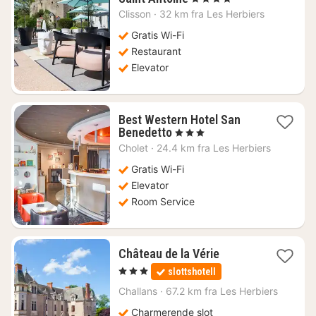
nat
Clisson
·
32 km fra Les Herbiers
fra
785
Gratis Wi-Fi
kr.
Restaurant
Elevator
Best Western Hotel San
1
Benedetto
, 3 Stjerner
nat
Cholet
·
24.4 km fra Les Herbiers
fra
509
Gratis Wi-Fi
kr.
Elevator
Room Service
1
Château de la Vérie
nat
, 3 Stjerner
slottshotell
fra
1189
Challans
·
67.2 km fra Les Herbiers
kr.
Charmerende slot