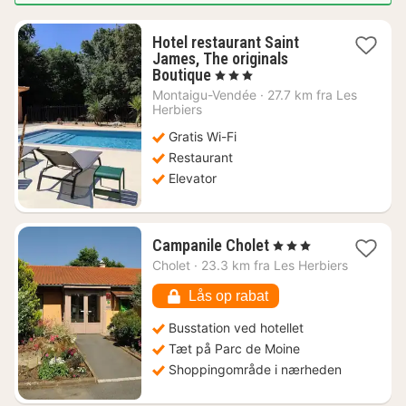
Hotel restaurant Saint
James, The originals
1
Boutique
, 3 Stjerner
nat
Montaigu-Vendée
·
27.7 km fra Les
fra
Herbiers
843
Gratis Wi-Fi
kr.
Restaurant
Elevator
1
Campanile Cholet
, 3 Stjerner
nat
Cholet
·
23.3 km fra Les Herbiers
fra
507
Lås op rabat
kr.
Busstation ved hotellet
Tæt på Parc de Moine
Shoppingområde i nærheden