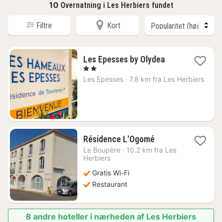
10
Overnatning i Les Herbiers fundet
Filtre
Kort
1
Les Epesses by Olydea
nat
, 2 Stjerner
fra
Les Epesses
·
7.8 km fra Les Herbiers
726
kr.
1
Résidence L'Ogomé
nat
Le Boupère
·
10.2 km fra Les
fra
Herbiers
545
Gratis Wi-Fi
kr.
Restaurant
8 andre hoteller i nærheden af Les Herbiers