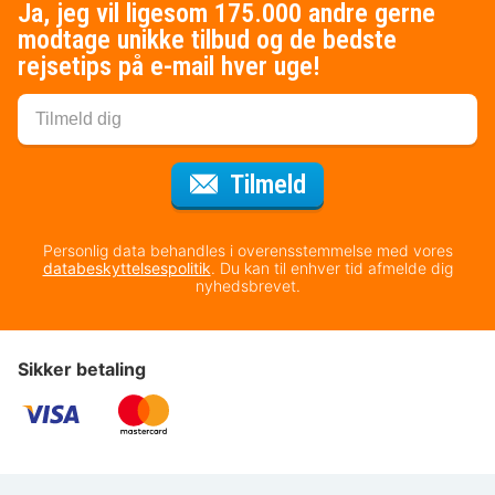
Ja, jeg vil ligesom 175.000 andre gerne
modtage unikke tilbud og de bedste
rejsetips på e-mail hver uge!
til nyhedsbrevet
Tilmeld
Personlig data behandles i overensstemmelse med vores
databeskyttelsespolitik
. Du kan til enhver tid afmelde dig
nyhedsbrevet.
Sikker betaling