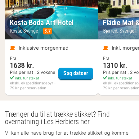
Kosta Boda Art Hotel
Flädie Mat 
Kosta, Sverige
8.7
Bjärred, Sverige
Inklusive morgenmad
Inkl. morg
Fra
Fra
1638 kr.
1310 kr.
Kosta Boda Art Hotel
Pris per nat , 2 voksne
Pris per nat , 2 v
Søg datoer
inkl. turistskat
inkl. turistskat
ekskl. ekspeditionsgebyr -
ekskl. ekspeditionsg
79 kr. per reservation
79 kr. per reservatio
Trænger du til at trække stikket? Find
overnatning i Les Herbiers her
Vi kan alle have brug for at trække stikket og komme