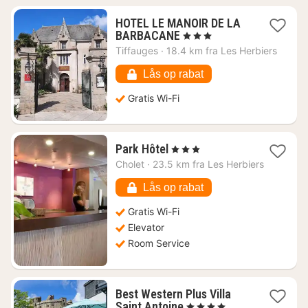
HOTEL LE MANOIR DE LA
1
BARBACANE
, 3 Stjerner
nat
Tiffauges
·
18.4 km fra Les Herbiers
fra
600
Lås op rabat
kr.
Gratis Wi-Fi
1
Park Hôtel
, 3 Stjerner
nat
Cholet
·
23.5 km fra Les Herbiers
fra
535
Lås op rabat
kr.
Gratis Wi-Fi
Elevator
Room Service
Best Western Plus Villa
1
Saint Antoine
, 4 Stjerner