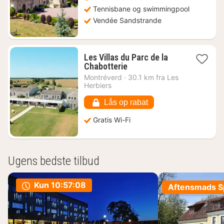
Tennisbane og swimmingpool
Vendée Sandstrande
Les Villas du Parc de la
1
Chabotterie
nat
Montréverd
·
30.1 km fra Les
fra
Herbiers
881
kr.
Lås op rabat
Gratis Wi-Fi
Ugens bedste tilbud
Kun
10:57:07
Aftensmads Sp