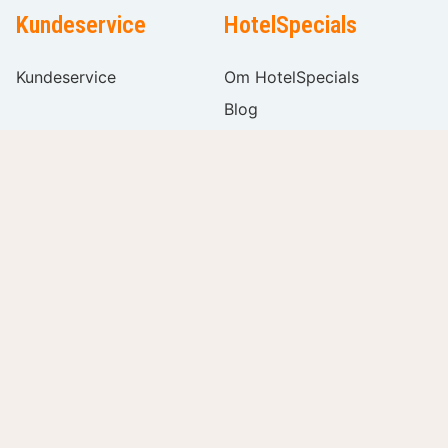
Kundeservice
HotelSpecials
Kundeservice
Om HotelSpecials
Blog
Affiliate
Registrer dit hotel
Sitemap
Filtre
Klar
Ledige stillinger
Populære filtre
Følg os
Partnere
Pris pr. værelse pr. nat
Sprogvalg
Stjerner
Faciliteter