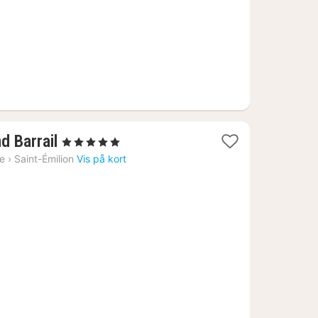
1
d Barrail
, 5 Stjerner
nat
ne
›
Saint-Émilion
Vis på kort
fra
2669
kr.