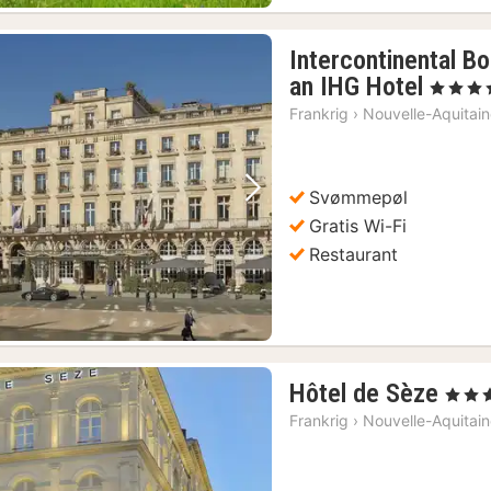
Intercontinental B
1
an IHG Hotel
, 5 Stjerne
nat
Frankrig
›
Nouvelle-Aquitai
fra
1917
kr.
Svømmepøl
Forrige billede
Næste billede
Gratis Wi-Fi
Restaurant
1
Hôtel de Sèze
, 4 Stje
nat
Frankrig
›
Nouvelle-Aquitai
fra
115