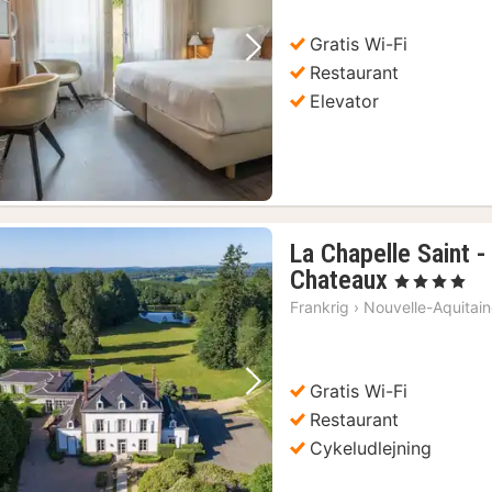
kr.
Gratis Wi-Fi
Forrige billede
Næste billede
Restaurant
Elevator
La Chapelle Saint -
1
Chateaux
, 4 Stjerner
nat
Frankrig
›
Nouvelle-Aquitai
fra
4140
kr.
Gratis Wi-Fi
Forrige billede
Næste billede
Restaurant
Cykeludlejning