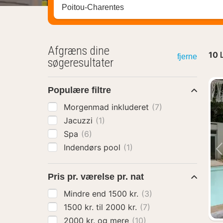
Søg efter destination ...
Afgræns dine
10
fjerne
søgeresultater
Populære filtre
Morgenmad inkluderet
(7)
Jacuzzi
(1)
Spa
(6)
Indendørs pool
(1)
Pris pr. værelse pr. nat
Mindre end 1500 kr.
(3)
1500 kr. til 2000 kr.
(7)
2000 kr. og mere
(10)