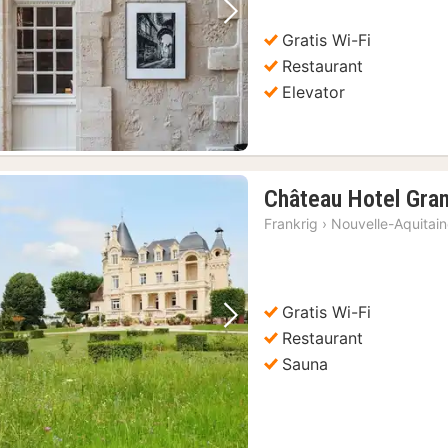
Forrige billede
Næste billede
Gratis Wi-Fi
Restaurant
Elevator
Château Hotel Gran
Frankrig
›
Nouvelle-Aquitai
Gratis Wi-Fi
Forrige billede
Næste billede
Restaurant
Sauna