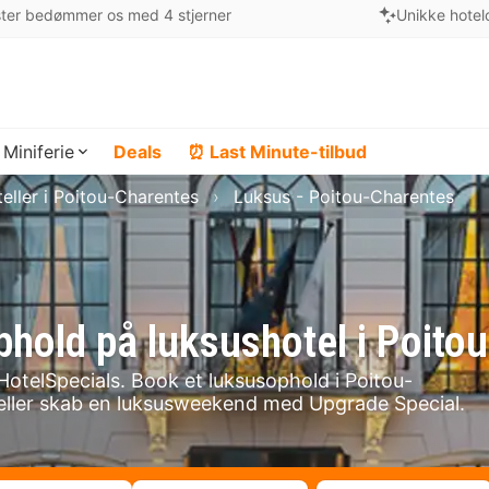
ter bedømmer os med 4 stjerner
Unikke hotel
Miniferie
Deals
⏰ Last Minute-tilbud
eller i Poitou-Charentes
Luksus - Poitou-Charentes
phold på luksushotel i Poito
HotelSpecials. Book et luksusophold i Poitou-
, eller skab en luksusweekend med Upgrade Special.