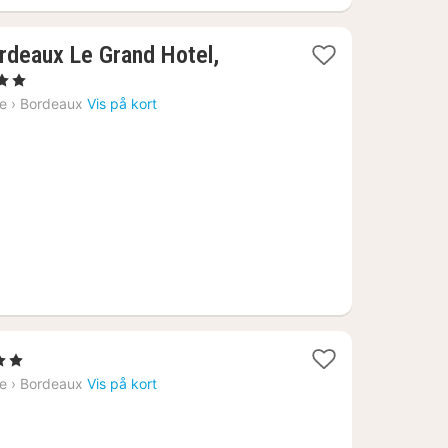
ordeaux Le Grand Hotel,
r
ne
›
Bordeaux
Vis på kort
rner
ne
›
Bordeaux
Vis på kort
7