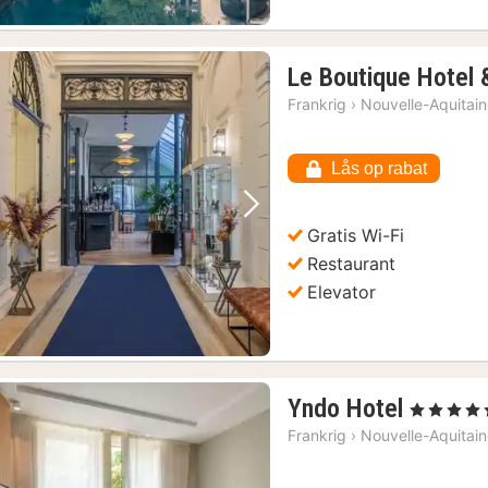
Le Boutique Hotel 
Frankrig
›
Nouvelle-Aquitai
Lås op rabat
Forrige billede
Næste billede
Gratis Wi-Fi
Restaurant
Elevator
1
Yndo Hotel
, 5 Stjerner
nat
Frankrig
›
Nouvelle-Aquitai
fra
1703