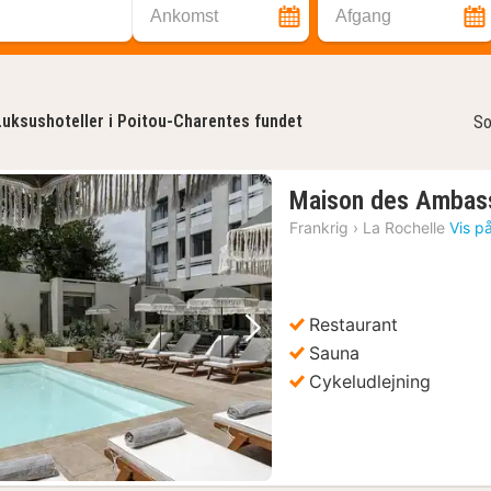
Ankomst
Afgang
Luksushoteller i Poitou-Charentes fundet
So
Maison des Ambas
Frankrig
›
La Rochelle
Vis p
Restaurant
Forrige billede
Næste billede
Sauna
Cykeludlejning