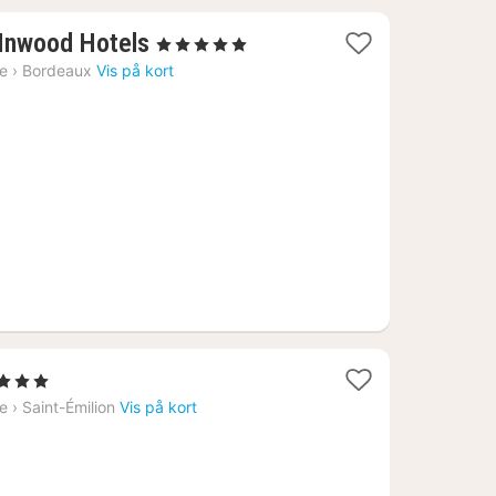
1
 Inwood Hotels
, 5 Stjerner
nat
ne
›
Bordeaux
Vis på kort
fra
1210
kr.
erner
ne
›
Saint-Émilion
Vis på kort
4