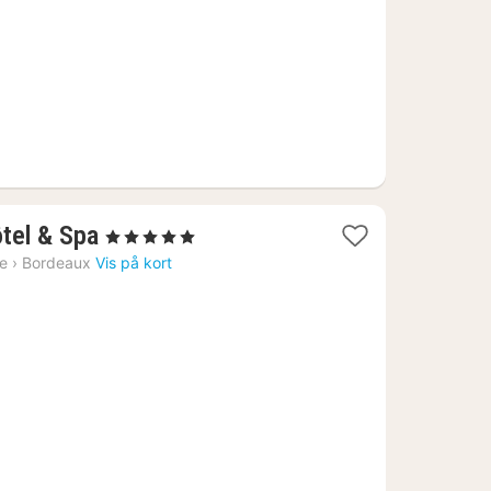
1
ôtel & Spa
, 5 Stjerner
nat
ne
›
Bordeaux
Vis på kort
fra
1791
kr.