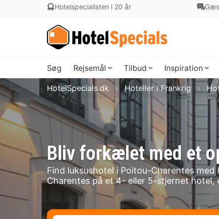
Hotelspecialisten i 20 år
Gæs
Søg
Rejsemål
Tilbud
Inspiration
HotelSpecials.dk
Hoteller i Frankrig
Hot
Bliv forkælet med et o
Find luksushotel i Poitou-Charentes med 
Charentes på et 4- eller 5-stjernet hotel