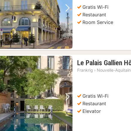
kr.
Gratis Wi-Fi
Forrige billede
Næste billede
Restaurant
Room Service
Le Palais Gallien H
Frankrig
›
Nouvelle-Aquitai
Gratis Wi-Fi
Forrige billede
Næste billede
Restaurant
Elevator