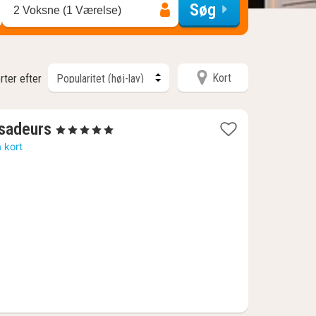
Søg
2 Voksne (1 Værelse)
Kort
rter efter
1
sadeurs
, 5 Stjerner
nat
å kort
fra
1652
kr.