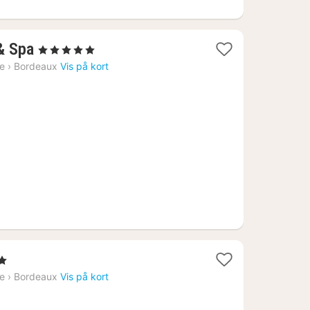
1
& Spa
, 5 Stjerner
nat
ne
›
Bordeaux
Vis på kort
fra
1400
kr.
ne
›
Bordeaux
Vis på kort