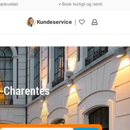
oplevelser
Book hurtigt og nemt
Kundeservice
Mine
favoritter
u-Charentes