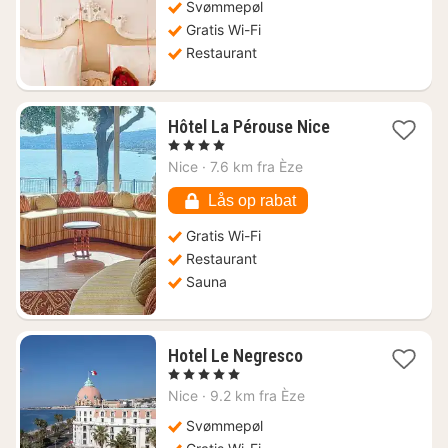
Svømmepøl
Gratis Wi-Fi
Restaurant
1
Hôtel La Pérouse Nice
nat
, 4 Stjerner
fra
Nice
·
7.6 km fra Èze
3825
kr.
Lås op rabat
Gratis Wi-Fi
Restaurant
Sauna
1
Hotel Le Negresco
nat
, 5 Stjerner
fra
Nice
·
9.2 km fra Èze
6063
kr.
Svømmepøl