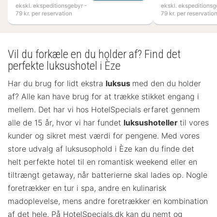
ekskl. ekspeditionsgebyr -
ekskl. ekspeditionsg
79 kr. per reservation
79 kr. per reservatio
Vil du forkæle en du holder af? Find det
perfekte luksushotel i Èze
Har du brug for lidt ekstra
luksus
med den du holder
af? Alle kan have brug for at trække stikket engang i
mellem. Det har vi hos HotelSpecials erfaret gennem
alle de 15 år, hvor vi har fundet
luksushoteller
til vores
kunder og sikret mest værdi for pengene. Med vores
store udvalg af luksusophold i Èze kan du finde det
helt perfekte hotel til en romantisk weekend eller en
tiltrængt getaway, når batterierne skal lades op. Nogle
foretrækker en tur i spa, andre en kulinarisk
madoplevelse, mens andre foretrækker en kombination
af det hele. På HotelSpecials.dk kan du nemt og