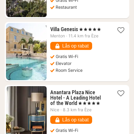
Gratis Wi-Fi
Restaurant
1
Villa Genesis
, 5 Stjerner
nat
Menton
·
11.4 km fra Èze
fra
2423
Lås op rabat
kr.
Gratis Wi-Fi
Elevator
Room Service
Anantara Plaza Nice
Hotel - A Leading Hotel
1
of the World
, 5 Stjerner
nat
Nice
·
8.3 km fra Èze
fra
6059
Lås op rabat
kr.
Gratis Wi-Fi