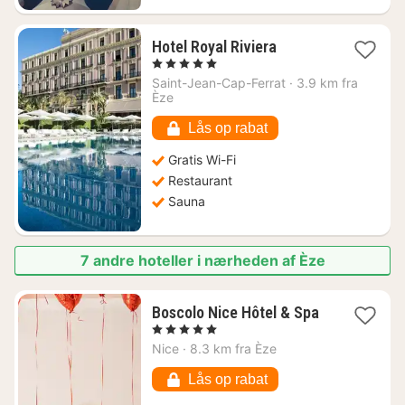
1
Hotel Royal Riviera
nat
, 5 Stjerner
fra
Saint-Jean-Cap-Ferrat
·
3.9 km fra
4479
Èze
kr.
Lås op rabat
Gratis Wi-Fi
Restaurant
Sauna
7 andre hoteller i nærheden af Èze
Boscolo Nice Hôtel & Spa
1
, 5 Stjerner
nat
Nice
·
8.3 km fra Èze
fra
3768
Lås op rabat
kr.