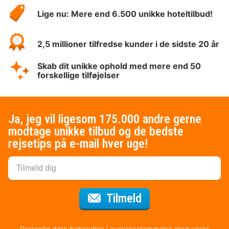
HotelSpecials
Lige nu: Mere end 6.500 unikke hoteltilbud!
2,5 millioner tilfredse kunder i de sidste 20 år
Skab dit unikke ophold med mere end 50
forskellige tilføjelser
Ja, jeg vil ligesom 175.000 andre gerne
modtage unikke tilbud og de bedste
rejsetips på e-mail hver uge!
til nyhedsbrevet
Tilmeld
Personlig data behandles i overensstemmelse med vores