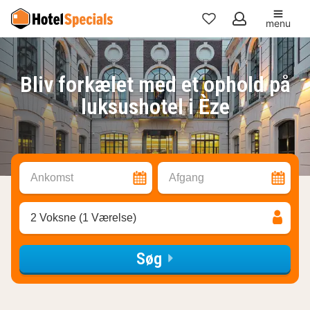
menu
Mine
favoritter
Bliv forkælet med et ophold på
luksushotel i Èze
Ankomst
Afgang
2 Voksne (1 Værelse)
Søg