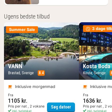
Ugens bedste tilbud
3 dage til
Summer Sale
VANN
Kosta Boda 
Brastad, Sverige
8.4
Kosta, Sverige
Inklusive morgenmad
Inklusive 
Fra
Fra
1105 kr.
1636 kr.
VANN
Pris per nat , 2 voksne
Pris per nat , 2 v
Søg datoer
inkl. turistskat
inkl. turistskat