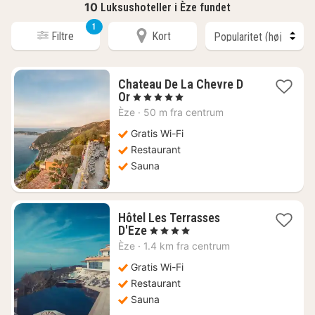
10
Luksushoteller i Èze fundet
1
Filtre
Kort
Chateau De La Chevre D
1
Or
, 5 Stjerner
nat
Èze
·
50 m fra centrum
fra
5777
Gratis Wi-Fi
kr.
Restaurant
Sauna
Hôtel Les Terrasses
1
D'Eze
, 4 Stjerner
nat
Èze
·
1.4 km fra centrum
fra
2068
Gratis Wi-Fi
kr.
Restaurant
Sauna