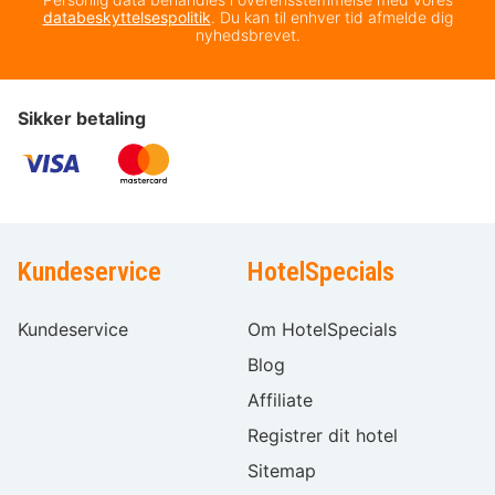
databeskyttelsespolitik
. Du kan til enhver tid afmelde dig
nyhedsbrevet.
Sikker betaling
Kundeservice
HotelSpecials
Kundeservice
Om HotelSpecials
Blog
Affiliate
Registrer dit hotel
Sitemap