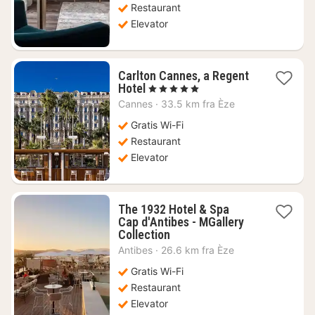
Restaurant
Elevator
Carlton Cannes, a Regent
1
Hotel
, 5 Stjerner
nat
Cannes
·
33.5 km fra Èze
fra
11214
Gratis Wi-Fi
kr.
Restaurant
Elevator
The 1932 Hotel & Spa
Cap d'Antibes - MGallery
1
Collection
nat
Antibes
·
26.6 km fra Èze
fra
3014
Gratis Wi-Fi
kr.
Restaurant
Elevator