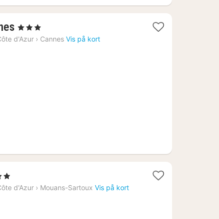
1
nnes
, 3 Stjerner
nat
ôte d'Azur
›
Cannes
Vis på kort
fra
1173
kr.
tjerner
t
ôte d'Azur
›
Mouans-Sartoux
Vis på kort
8