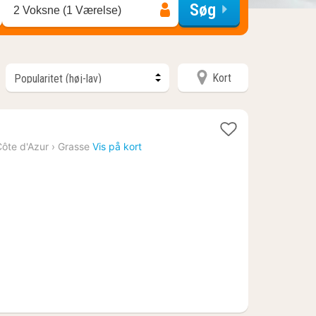
Søg
2 Voksne (1 Værelse)
Kort
ôte d'Azur
›
Grasse
Vis på kort
5