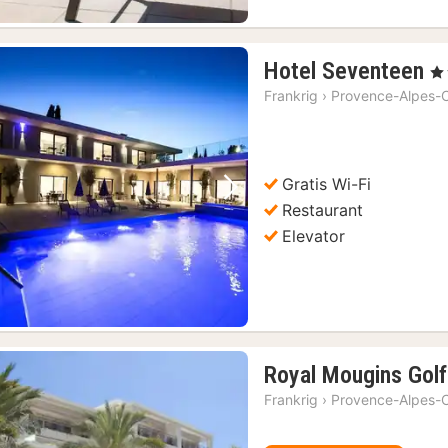
1
Hotel Seventeen
, 4
n
Frankrig
›
Provence-Alpes-C
fr
1
kr
Gratis Wi-Fi
Forrige billede
Næste billede
Restaurant
Elevator
Royal Mougins Golf
Frankrig
›
Provence-Alpes-C