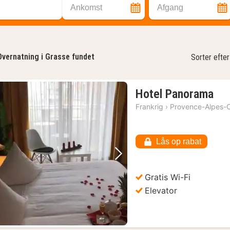
Ankomst
Afgang
Overnatning i Grasse fundet
Sorter efter
1
Hotel Panorama
nat
Frankrig
›
Provence-Alpes-C
fra
84
kr.
Lås op rabat
Forrige billede
Næste billede
Gratis Wi-Fi
Elevator