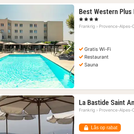
Best Western Plus 
, 4 Stjerner
Frankrig
›
Provence-Alpes-C
Gratis Wi-Fi
Forrige billede
Næste billede
Restaurant
Sauna
La Bastide Saint A
Frankrig
›
Provence-Alpes-C
Lås op rabat