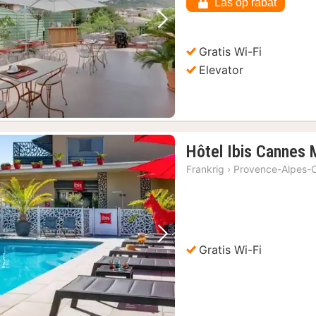
kr.
Lås op rabat
Forrige billede
Næste billede
Gratis Wi-Fi
Elevator
Hôtel Ibis Cannes
Frankrig
›
Provence-Alpes-C
Forrige billede
Næste billede
Gratis Wi-Fi