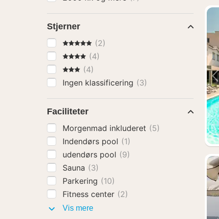
Stjerner
5 Stjerner
(2)
4 Stjerner
(4)
3 Stjerner
(4)
Ingen klassificering
(3)
Faciliteter
Morgenmad inkluderet
(5)
Indendørs pool
(1)
udendørs pool
(9)
Sauna
(3)
Parkering
(10)
Fitness center
(2)
Faciliteter
Vis mere