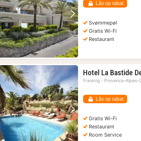
Lås op rabat
Forrige billede
Næste billede
Svømmepøl
Gratis Wi-Fi
Restaurant
Hotel La Bastide D
Frankrig
›
Provence-Alpes-C
Lås op rabat
Forrige billede
Næste billede
Gratis Wi-Fi
Restaurant
Room Service