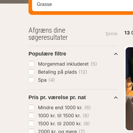
Søg efter destination ...
Afgræns dine
13
fjerne
søgeresultater
Populære filtre
Morgenmad inkluderet
(5)
Betaling på plads
(12)
Spa
(4)
Pris pr. værelse pr. nat
Mindre end 1000 kr.
(6)
1000 kr. til 1500 kr.
(8)
1500 kr. til 2000 kr.
(8)
2000 kr. og mere
(7)