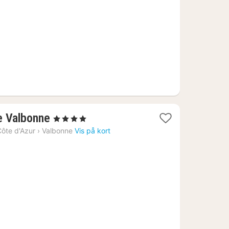
kr.
1
e Valbonne
, 4 Stjerner
nat
ôte d'Azur
›
Valbonne
Vis på kort
fra
1262
kr.