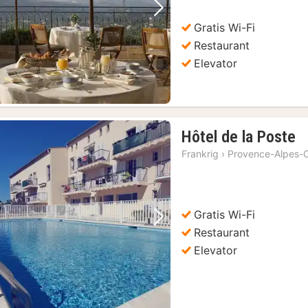
Forrige billede
Næste billede
Gratis Wi-Fi
Restaurant
Elevator
1
Hôtel de la Poste
n
Frankrig
›
Provence-Alpes-C
fr
7
kr
Gratis Wi-Fi
Forrige billede
Næste billede
Restaurant
Elevator