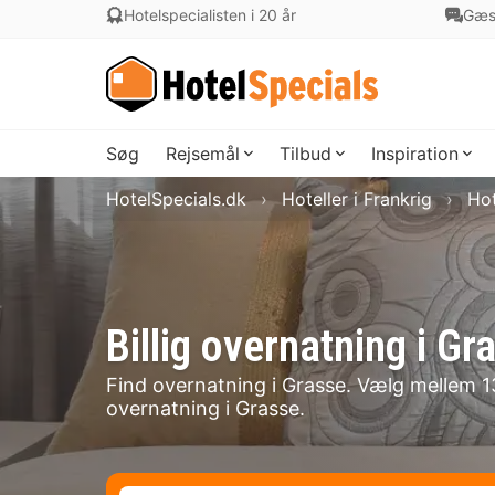
Hotelspecialisten i 20 år
Gæs
Søg
Rejsemål
Tilbud
Inspiration
HotelSpecials.dk
Hoteller i Frankrig
Hot
Billig overnatning i 
Find overnatning i Grasse. Vælg mellem 13 
overnatning i Grasse.