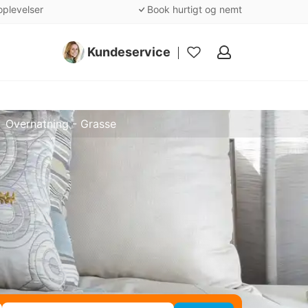
oplevelser
Book hurtigt og nemt
Kundeservice
Mine
favoritter
Overnatning - Grasse