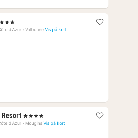
 Stjerner
at
ôte d'Azur
›
Valbonne
Vis på kort
a
648
.
1
 Resort
, 4 Stjerner
nat
ôte d'Azur
›
Mougins
Vis på kort
fra
1976