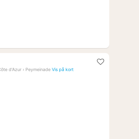
at
ôte d'Azur
›
Peymeinade
Vis på kort
a
02
.