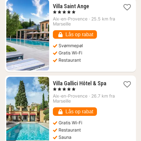
1
Villa Saint Ange
nat
, 5 Stjerner
fra
Aix-en-Provence
·
25.5 km fra
3444
Marseille
kr.
Lås op rabat
Svømmepøl
Gratis Wi-Fi
Restaurant
1
Villa Gallici Hôtel & Spa
nat
, 5 Stjerner
fra
Aix-en-Provence
·
26.7 km fra
3334
Marseille
kr.
Lås op rabat
Gratis Wi-Fi
Restaurant
Sauna