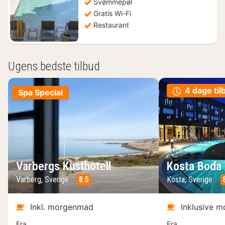
Svømmepøl
Gratis Wi-Fi
Restaurant
Ugens bedste tilbud
4 dage til
Spa Special
Varbergs Kusthotell
Kosta Boda 
Varberg, Sverige
8.5
Kosta, Sverige
Inkl. morgenmad
Inklusive 
Fra
Fra