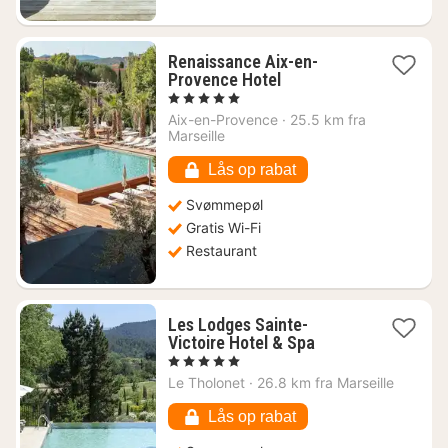
Renaissance Aix-en-
1
Provence Hotel
nat
, 5 Stjerner
fra
Aix-en-Provence
·
25.5 km fra
1242
Marseille
kr.
Lås op rabat
Svømmepøl
Gratis Wi-Fi
Restaurant
Les Lodges Sainte-
1
Victoire Hotel & Spa
nat
, 5 Stjerner
fra
Le Tholonet
·
26.8 km fra Marseille
3445
kr.
Lås op rabat