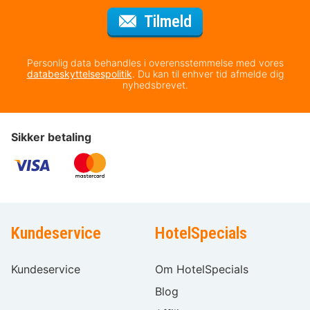
til nyhedsbrevet
Tilmeld
Personlig data behandles i overensstemmelse med vores
databeskyttelsespolitik
. Du kan til enhver tid afmelde dig
nyhedsbrevet.
Sikker betaling
Kundeservice
HotelSpecials
Kundeservice
Om HotelSpecials
Blog