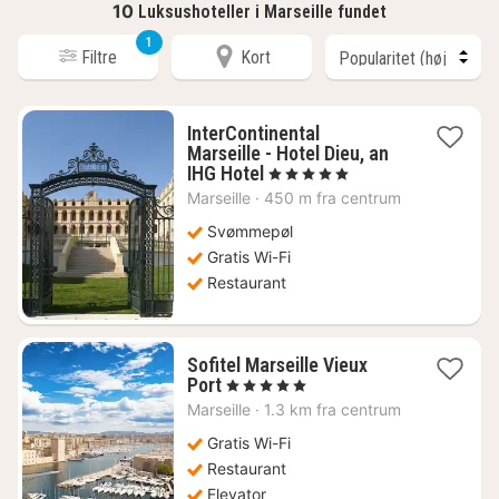
10
Luksushoteller i Marseille fundet
1
Filtre
Kort
InterContinental
Marseille - Hotel Dieu, an
1
IHG Hotel
, 5 Stjerner
nat
Marseille
·
450 m fra centrum
fra
1659
Svømmepøl
kr.
Gratis Wi-Fi
Restaurant
Sofitel Marseille Vieux
1
Port
, 5 Stjerner
nat
Marseille
·
1.3 km fra centrum
fra
1579
Gratis Wi-Fi
kr.
Restaurant
Elevator