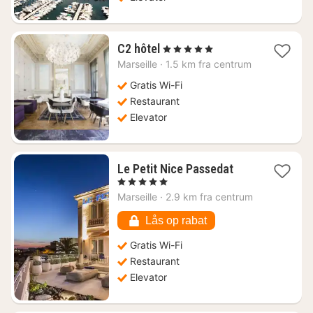
1
C2 hôtel
, 5 Stjerner
nat
Marseille
·
1.5 km fra centrum
fra
1487
Gratis Wi-Fi
kr.
Restaurant
Elevator
1
Le Petit Nice Passedat
nat
, 5 Stjerner
fra
Marseille
·
2.9 km fra centrum
4783
kr.
Lås op rabat
Gratis Wi-Fi
Restaurant
Elevator