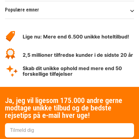
Populære emner
Om
HotelSpecials
Lige nu: Mere end 6.500 unikke hoteltilbud!
2,5 millioner tilfredse kunder i de sidste 20 år
Skab dit unikke ophold med mere end 50
forskellige tilføjelser
Ja, jeg vil ligesom 175.000 andre gerne
modtage unikke tilbud og de bedste
rejsetips på e-mail hver uge!