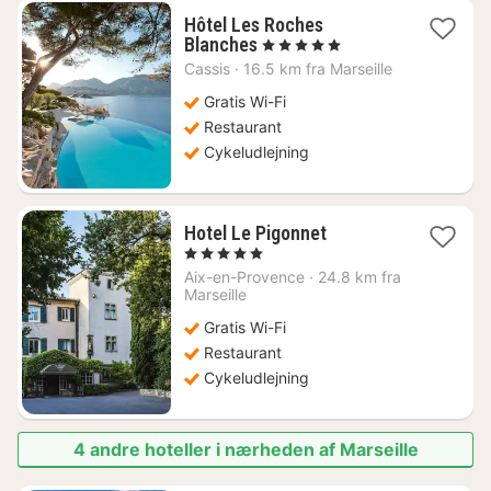
Hôtel Les Roches
1
Blanches
, 5 Stjerner
nat
Cassis
·
16.5 km fra Marseille
fra
7024
Gratis Wi-Fi
kr.
Restaurant
Cykeludlejning
1
Hotel Le Pigonnet
nat
, 5 Stjerner
fra
Aix-en-Provence
·
24.8 km fra
2147
Marseille
kr.
Gratis Wi-Fi
Restaurant
Cykeludlejning
4 andre hoteller i nærheden af Marseille