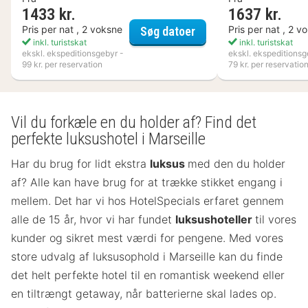
1433 kr.
1637 kr.
Varbergs Kusthotell
Pris per nat , 2 voksne
Pris per nat , 2 v
Søg datoer
inkl. turistskat
inkl. turistskat
ekskl. ekspeditionsgebyr -
ekskl. ekspeditionsg
99 kr. per reservation
79 kr. per reservatio
Vil du forkæle en du holder af? Find det
perfekte luksushotel i Marseille
Har du brug for lidt ekstra
luksus
med den du holder
af? Alle kan have brug for at trække stikket engang i
mellem. Det har vi hos HotelSpecials erfaret gennem
alle de 15 år, hvor vi har fundet
luksushoteller
til vores
kunder og sikret mest værdi for pengene. Med vores
store udvalg af luksusophold i Marseille kan du finde
det helt perfekte hotel til en romantisk weekend eller
en tiltrængt getaway, når batterierne skal lades op.