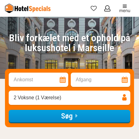
menu
Mine
favoritter
Bliv forkælet med et ophold på
luksushotel i Marseille
Ankomst
Afgang
2 Voksne (1 Værelse)
Søg