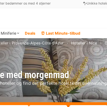
ter bedømmer os med 4 stjerner
Unikke hotel
Miniferie
Deals
⏰ Last Minute-tilbud
eller i Provence-Alpes-Côte d'Azur
Hoteller i Nice
O
Nice med morgenmad
oteller og find det perfekte hotel til din overnatning