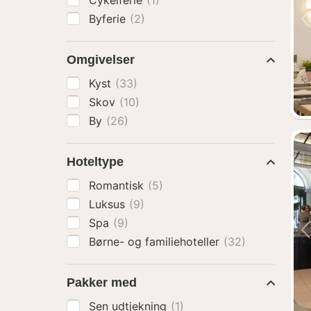
Cykelferie
(1)
Byferie
(2)
Omgivelser
Kyst
(33)
Skov
(10)
By
(26)
Hoteltype
Romantisk
(5)
Luksus
(9)
Spa
(9)
Børne- og familiehoteller
(32)
Pakker med
Sen udtjekning
(1)