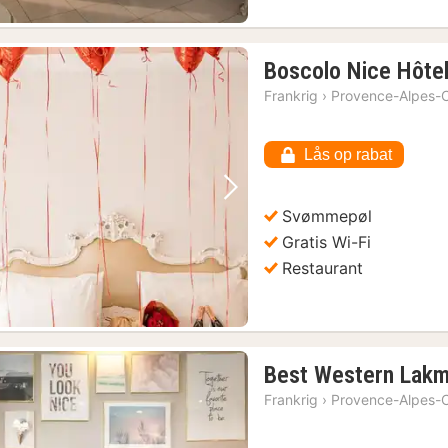
Boscolo Nice Hôte
Frankrig
›
Provence-Alpes-C
Lås op rabat
Forrige billede
Næste billede
Svømmepøl
Gratis Wi-Fi
Restaurant
Best Western Lakm
Frankrig
›
Provence-Alpes-C