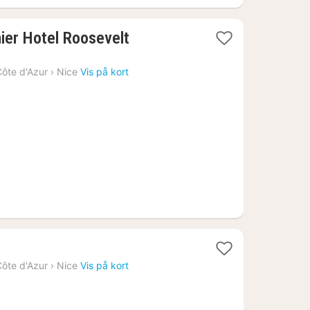
1
ier Hotel Roosevelt
nat
fra
ôte d'Azur
›
Nice
Vis på kort
1670
kr.
ôte d'Azur
›
Nice
Vis på kort