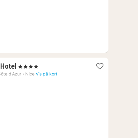
1
 Hotel
, 4 Stjerner
nat
ôte d'Azur
›
Nice
Vis på kort
fra
1387
kr.