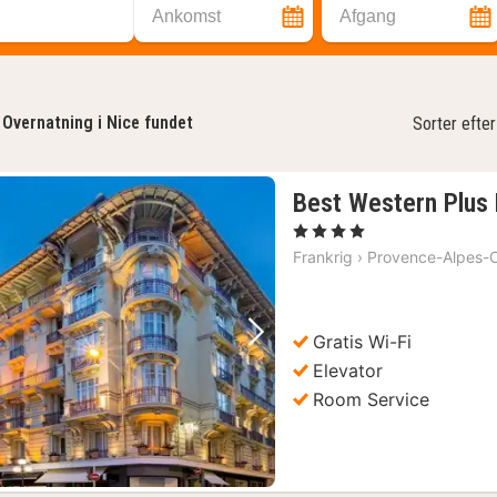
Ankomst
Afgang
Overnatning i Nice fundet
Sorter efter
Best Western Plus
, 4 Stjerner
Frankrig
›
Provence-Alpes-C
Gratis Wi-Fi
Forrige billede
Næste billede
Elevator
Room Service