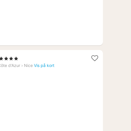
1
, 4 Stjerner
nat
ôte d'Azur
›
Nice
Vis på kort
fra
2057
kr.