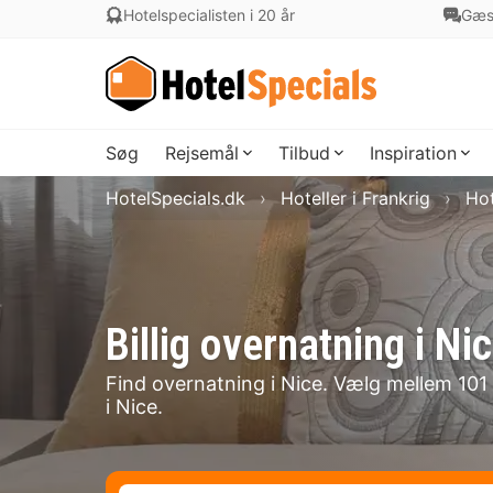
Hotelspecialisten i 20 år
Gæs
Søg
Rejsemål
Tilbud
Inspiration
HotelSpecials.dk
Hoteller i Frankrig
Hot
Billig overnatning i 
Find overnatning i Nice. Vælg mellem 101 h
i Nice.