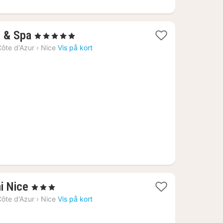
1
l & Spa
, 5 Stjerner
nat
ôte d'Azur
›
Nice
Vis på kort
fra
4187
kr.
1
i Nice
, 3 Stjerner
nat
ôte d'Azur
›
Nice
Vis på kort
fra
1581