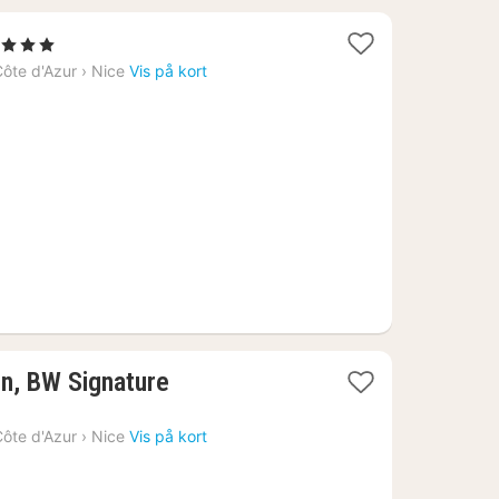
 Stjerner
at
ôte d'Azur
›
Nice
Vis på kort
ra
874
.
on, BW Signature
ôte d'Azur
›
Nice
Vis på kort