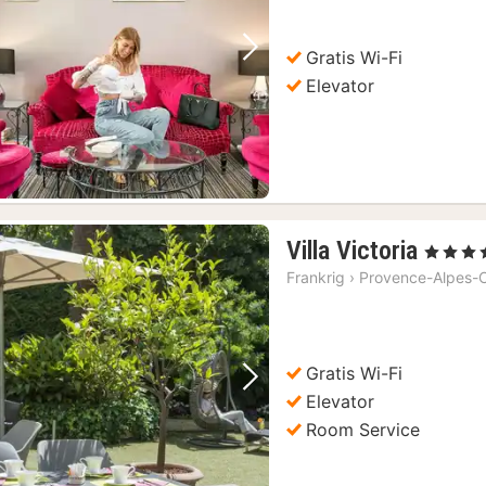
Gratis Wi-Fi
Forrige billede
Næste billede
Elevator
1
Villa Victoria
, 4 Stjerne
nat
Frankrig
›
Provence-Alpes-C
fra
1660
kr.
Gratis Wi-Fi
Forrige billede
Næste billede
Elevator
Room Service