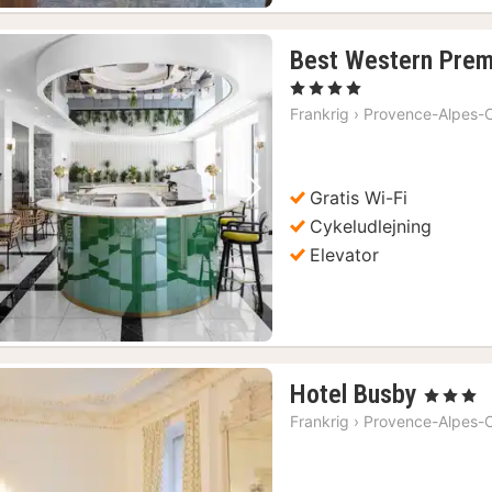
Best Western Prem
, 4 Stjerner
Frankrig
›
Provence-Alpes-C
Gratis Wi-Fi
Forrige billede
Næste billede
Cykeludlejning
Elevator
1
Hotel Busby
, 3 Stjerner
nat
Frankrig
›
Provence-Alpes-C
fra
1205