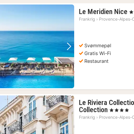
1
Le Meridien Nice
, 4
n
Frankrig
›
Provence-Alpes-C
f
3
kr
Svømmepøl
Forrige billede
Næste billede
Gratis Wi-Fi
Restaurant
Le Riviera Collecti
1
Collection
, 4 Stjerner
nat
Frankrig
›
Provence-Alpes-C
fra
1661