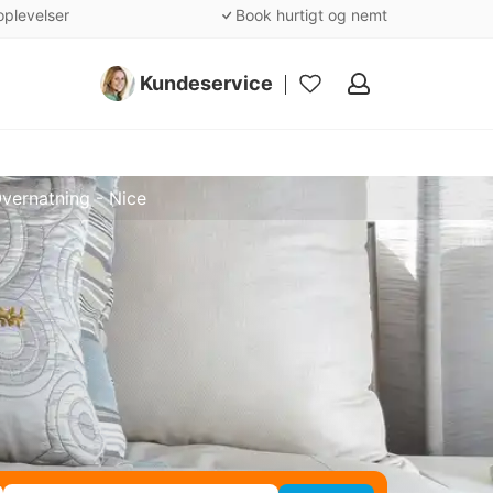
oplevelser
Book hurtigt og nemt
Kundeservice
Mine
favoritter
vernatning - Nice