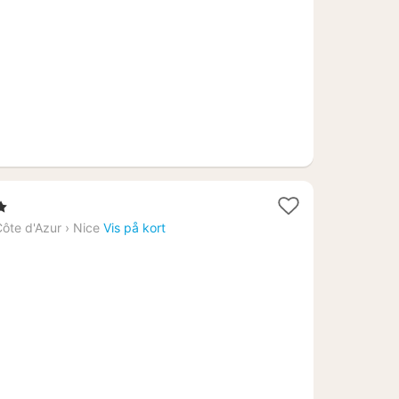
kr.
r
ôte d'Azur
›
Nice
Vis på kort