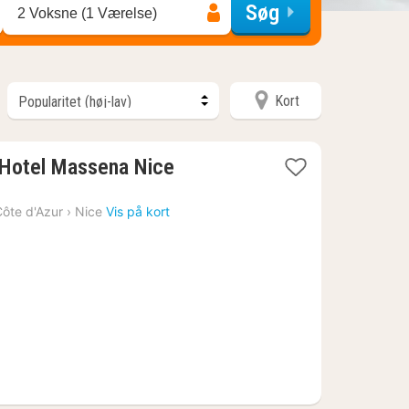
Søg
2 Voksne (1 Værelse)
Kort
1
 Hotel Massena Nice
nat
fra
ôte d'Azur
›
Nice
Vis på kort
2099
kr.