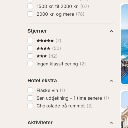
1500 kr. til 2000 kr.
(67)
2000 kr. og mere
(78)
Stjerner
5 Stjerner
(7)
4 Stjerner
(50)
3 Stjerner
(42)
Ingen klassificering
(2)
Hotel ekstra
Flaske vin
(1)
Sen udtjekning - 1 time senere
(1)
Chokolade på rummet
(2)
Aktiviteter