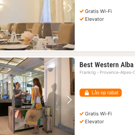
kr.
Gratis Wi-Fi
Forrige billede
Næste billede
Elevator
Best Western Alba
Frankrig
›
Provence-Alpes-C
Lås op rabat
Forrige billede
Næste billede
Gratis Wi-Fi
Elevator