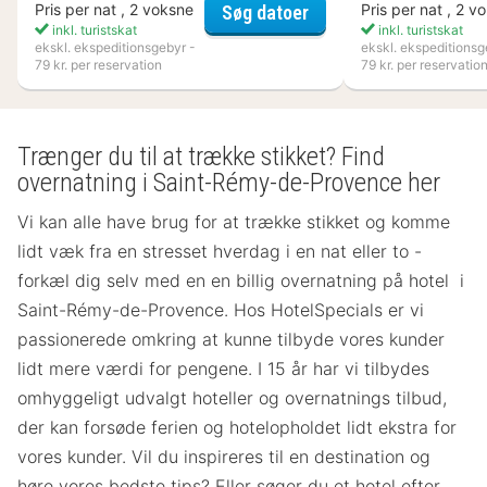
Flädie Mat & Vingård
Pris per nat , 2 voksne
Pris per nat , 2 v
Søg datoer
inkl. turistskat
inkl. turistskat
ekskl. ekspeditionsgebyr -
ekskl. ekspeditionsg
79 kr. per reservation
79 kr. per reservatio
Trænger du til at trække stikket? Find
overnatning i Saint-Rémy-de-Provence her
Vi kan alle have brug for at trække stikket og komme
lidt væk fra en stresset hverdag i en nat eller to -
forkæl dig selv med en en billig overnatning på hotel i
Saint-Rémy-de-Provence. Hos HotelSpecials er vi
passionerede omkring at kunne tilbyde vores kunder
lidt mere værdi for pengene. I 15 år har vi tilbydes
omhyggeligt udvalgt hoteller og overnatnings tilbud,
der kan forsøde ferien og hotelopholdet lidt ekstra for
vores kunder. Vil du inspireres til en destination og
høre vores bedste tips? Eller søger du et hotel efter