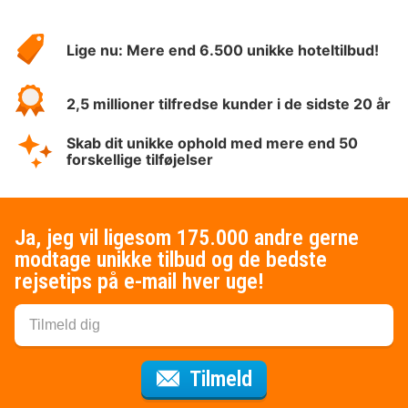
Om
HotelSpecials
Lige nu: Mere end 6.500 unikke hoteltilbud!
2,5 millioner tilfredse kunder i de sidste 20 år
Skab dit unikke ophold med mere end 50
forskellige tilføjelser
Ja, jeg vil ligesom 175.000 andre gerne
modtage unikke tilbud og de bedste
rejsetips på e-mail hver uge!
til nyhedsbrevet
Tilmeld