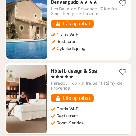
1
Benvengudo
, 4 Stjerner
nat
Les Baux-de-Provence
·
7 km fra
fra
Saint-Rémy-de-Provence
2077
kr.
Lås op rabat
Gratis Wi-Fi
Restaurant
Cykeludlejning
1
Hôtel b design & Spa
nat
, 5 Stjerner
fra
Paradou
·
7.8 km fra Saint-Rémy-de-
4021
Provence
kr.
Lås op rabat
Gratis Wi-Fi
Restaurant
Room Service