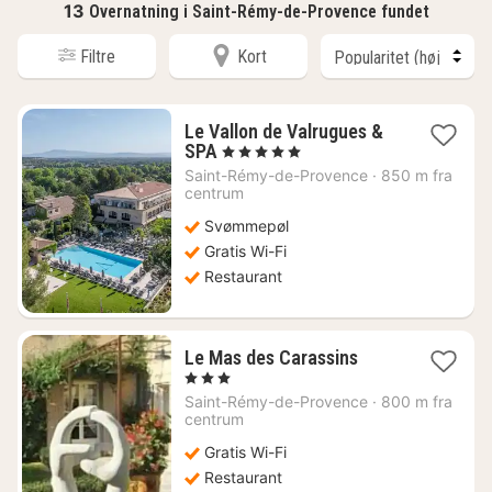
13
Overnatning i Saint-Rémy-de-Provence fundet
Filtre
Kort
Le Vallon de Valrugues &
1
SPA
, 5 Stjerner
nat
Saint-Rémy-de-Provence
·
850 m fra
fra
centrum
2630
Svømmepøl
kr.
Gratis Wi-Fi
Restaurant
1
Le Mas des Carassins
nat
, 3 Stjerner
fra
Saint-Rémy-de-Provence
·
800 m fra
1156
centrum
kr.
Gratis Wi-Fi
Restaurant