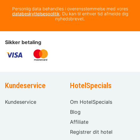
Personlig data behandles i overensstemmelse med vores
databeskyttelsespolitik
. Du kan til enhver tid afmelde dig
nyhedsbrevet.
Sikker betaling
Kundeservice
HotelSpecials
Kundeservice
Om HotelSpecials
Blog
Affiliate
Registrer dit hotel