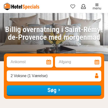
menu
Mine
favoritter
Billig overnatning i Saint-Rémy-
de-Provence med morgenmad
Ankomst
Afgang
2 Voksne (1 Værelse)
Søg