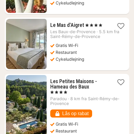
Cykeludlejning
1
Le Mas d'Aigret
, 4 Stjerner
nat
Les Baux-de-Provence
·
5.5 km fra
fra
Saint-Rémy-de-Provence
1955
Gratis Wi-Fi
kr.
Restaurant
Cykeludlejning
Les Petites Maisons -
1
Hameau des Baux
nat
, 4 Stjerner
fra
Paradou
·
8 km fra Saint-Rémy-de-
3153
Provence
kr.
Lås op rabat
Gratis Wi-Fi
Restaurant