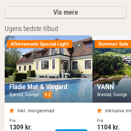
resultater
Vis mere
Ugens bedste tilbud
Aftensmads Special Light
Summer Sale
Flädie Mat & Vingård
VANN
Bjärred, Sverige
9.2
Brastad, Sverige
Inkl. morgenmad
Inklusive 
Fra
Fra
1309 kr.
1104 kr.