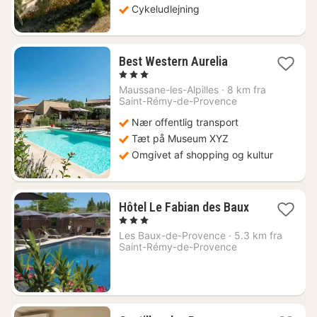
Cykeludlejning
1
Best Western Aurelia
nat
, 3 Stjerner
fra
Maussane-les-Alpilles
·
8 km fra
862
Saint-Rémy-de-Provence
kr.
Nær offentlig transport
Tæt på Museum XYZ
Omgivet af shopping og kultur
1
Hôtel Le Fabian des Baux
nat
, 3 Stjerner
fra
Les Baux-de-Provence
·
5.3 km fra
1296
Saint-Rémy-de-Provence
kr.