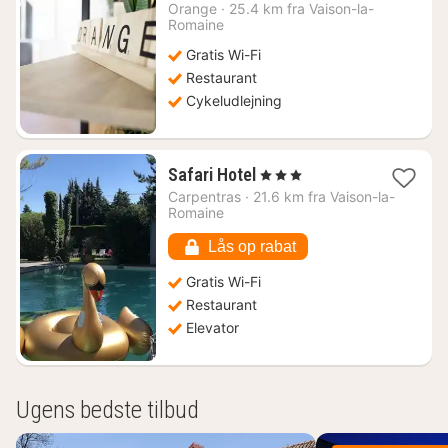
nat
Orange
·
25.4 km fra Vaison-la-
fra
Romaine
520
Gratis Wi-Fi
kr.
Restaurant
Cykeludlejning
1
Safari Hotel
, 3 Stjerner
nat
Carpentras
·
21.6 km fra Vaison-la-
fra
Romaine
574
kr.
Lås op rabat
Gratis Wi-Fi
Restaurant
Elevator
Ugens bedste tilbud