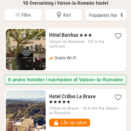
10
Overnatning i Vaison-la-Romaine fundet
Filtre
Kort
1
Hôtel Burrhus
, 3 Stjerner
nat
Vaison-la-Romaine
·
50 m fra
fra
centrum
660
kr.
Gratis Wi-Fi
9 andre hoteller i nærheden af Vaison-la-Romaine
1
Hotel Crillon Le Brave
nat
, 5 Stjerner
fra
Crillon-le-Brave
·
14.6 km fra Vaison-
5308
la-Romaine
kr.
Lås op rabat