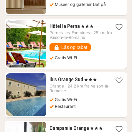
Museer og gallerier tæt på
1
Hôtel la Perna
, 3 Stjerner
nat
Pernes-les-Fontaines
·
28 km fra
fra
Vaison-la-Romaine
761
kr.
Lås op rabat
Gratis Wi-Fi
1
ibis Orange Sud
, 3 Stjerner
nat
Orange
·
24.2 km fra Vaison-la-
fra
Romaine
787
Gratis Wi-Fi
kr.
Restaurant
1
Campanile Orange
, 3 Stjerner