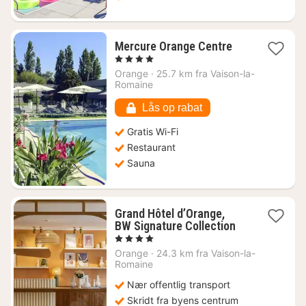
1
Mercure Orange Centre
nat
, 4 Stjerner
fra
Orange
·
25.7 km fra Vaison-la-
997
Romaine
kr.
Lås op rabat
Gratis Wi-Fi
Restaurant
Sauna
Grand Hôtel d’Orange,
1
BW Signature Collection
nat
, 4 Stjerner
fra
Orange
·
24.3 km fra Vaison-la-
701
Romaine
kr.
Nær offentlig transport
Skridt fra byens centrum