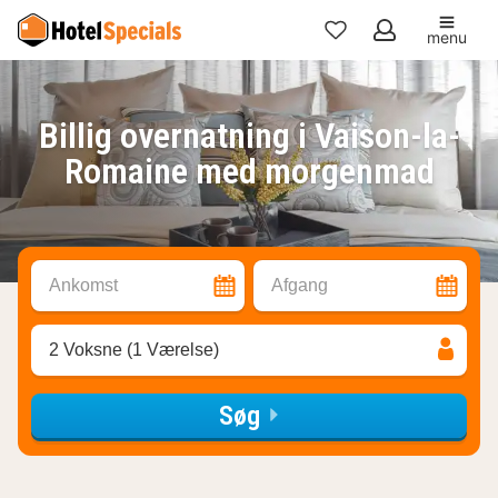
menu
Mine
favoritter
Billig overnatning i Vaison-la-
Romaine med morgenmad
Ankomst
Afgang
2 Voksne (1 Værelse)
Søg