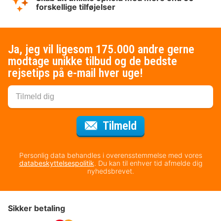
forskellige tilføjelser
Ja, jeg vil ligesom 175.000 andre gerne
modtage unikke tilbud og de bedste
rejsetips på e-mail hver uge!
til nyhedsbrevet
Tilmeld
Personlig data behandles i overensstemmelse med vores
databeskyttelsespolitik
. Du kan til enhver tid afmelde dig
nyhedsbrevet.
Sikker betaling