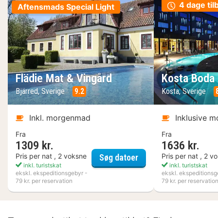
4 dage til
Aftensmads Special Light
Flädie Mat & Vingård
Kosta Boda 
Bjärred, Sverige
9.2
Kosta, Sverige
Inkl. morgenmad
Inklusive 
Fra
Fra
1309 kr.
1636 kr.
Flädie Mat & Vingård
Pris per nat , 2 voksne
Pris per nat , 2 v
Søg datoer
inkl. turistskat
inkl. turistskat
ekskl. ekspeditionsgebyr -
ekskl. ekspeditionsg
79 kr. per reservation
79 kr. per reservatio