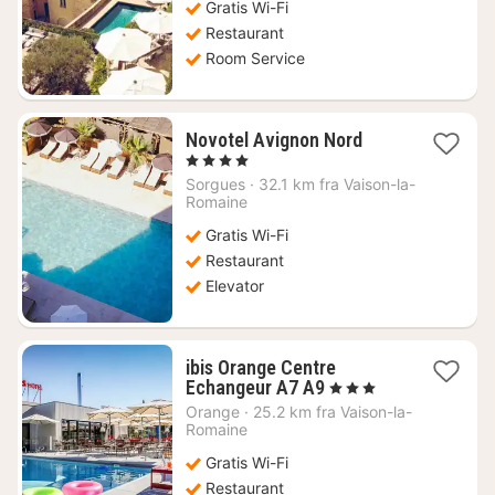
Gratis Wi-Fi
Restaurant
Room Service
1
Novotel Avignon Nord
nat
, 4 Stjerner
fra
Sorgues
·
32.1 km fra Vaison-la-
850
Romaine
kr.
Gratis Wi-Fi
Restaurant
Elevator
ibis Orange Centre
1
Echangeur A7 A9
, 3 Stjerner
nat
Orange
·
25.2 km fra Vaison-la-
fra
Romaine
571
Gratis Wi-Fi
kr.
Restaurant